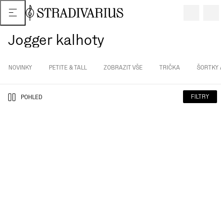
Jogger kalhoty
NOVINKY
PETITE & TALL
ZOBRAZIT VŠE
TRIČKA
ŠORTKY 
FILTRY
POHLED