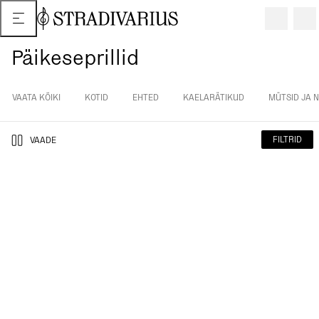
Päikeseprillid
VAATA KÕIKI
KOTID
EHTED
KAELARÄTIKUD
MÜTSID JA 
FILTRID
VAADE