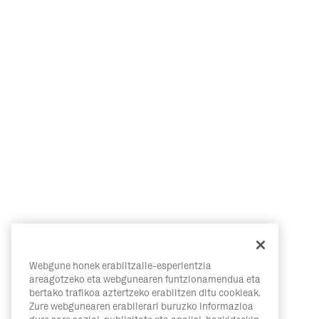
Webgune honek erabiltzaile-esperientzia
areagotzeko eta webgunearen funtzionamendua eta
bertako trafikoa aztertzeko erabiltzen ditu cookieak.
Zure webgunearen erabilerari buruzko informazioa