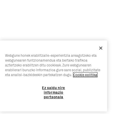
Webgune honek erabiltzaile-esperientzia areagotzeko eta
webgunearen funtzionamendua eta bertako trafikoa
aztertzeko erabiltzen ditu cookieak. Zure webgunearen
erabilerari buruzko informazioa gure sare sozial, publizitate
eta analisi-bazkideekin partekatzen dugu.
Cookie politika
Ez saldu nire
informazio
pertsonala