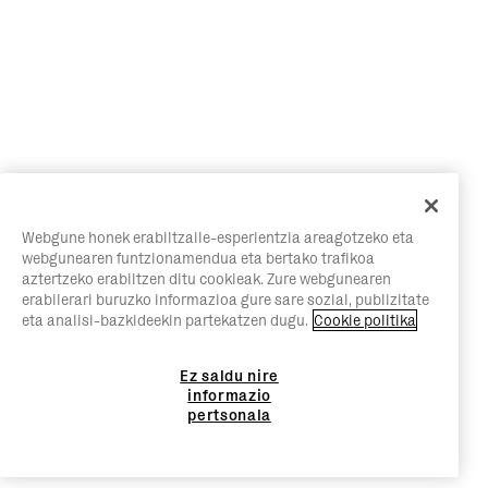
Webgune honek erabiltzaile-esperientzia areagotzeko eta
webgunearen funtzionamendua eta bertako trafikoa
aztertzeko erabiltzen ditu cookieak. Zure webgunearen
erabilerari buruzko informazioa gure sare sozial, publizitate
eta analisi-bazkideekin partekatzen dugu.
Cookie politika
Ez saldu nire
informazio
pertsonala