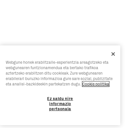
Webgune honek erabiltzaile-esperientzia areagotzeko eta
webgunearen funtzionamendua eta bertako trafikoa
aztertzeko erabiltzen ditu cookieak. Zure webgunearen
erabilerari buruzko informazioa gure sare sozial, publizitate
eta analisi-bazkideekin partekatzen dugu.
Cookie politika
Ez saldu nire
informazio
pertsonala