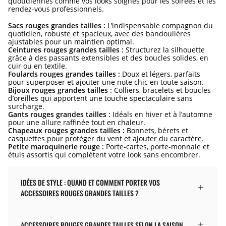
quotidiennes comme vos looks soignés pour les soirées et les
rendez-vous professionnels.
Sacs rouges grandes tailles :
L’indispensable compagnon du
quotidien, robuste et spacieux, avec des bandoulières
ajustables pour un maintien optimal.
Ceintures rouges grandes tailles :
Structurez la silhouette
grâce à des passants extensibles et des boucles solides, en
cuir ou en textile.
Foulards rouges grandes tailles :
Doux et légers, parfaits
pour superposer et ajouter une note chic en toute saison.
Bijoux rouges grandes tailles :
Colliers, bracelets et boucles
d’oreilles qui apportent une touche spectaculaire sans
surcharge.
Gants rouges grandes tailles :
Idéals en hiver et à l’automne
pour une allure raffinée tout en chaleur.
Chapeaux rouges grandes tailles :
Bonnets, bérets et
casquettes pour protéger du vent et ajouter du caractère.
Petite maroquinerie rouge :
Porte-cartes, porte-monnaie et
étuis assortis qui complètent votre look sans encombrer.
IDÉES DE STYLE : QUAND ET COMMENT PORTER VOS
ACCESSOIRES ROUGES GRANDES TAILLES ?
ACCESSOIRES ROUGES GRANDES TAILLES SELON LA SAISON