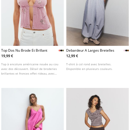
Top Dos Nu Brode Et Brillant
Debardeur A Larges Bretelles
19,99 €
12,99 €
Top à encolure américaine nouée au cou
T-shirt à col rond avec bretelles.
avec dos découvert. Détail de broderies
Disponible en plusieurs couleurs.
brillantes et fronces effet rideau, avec
doublure intérieure au niveau de la
poitrine. Disponible en plusieurs coloris.