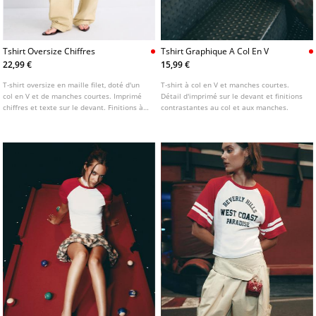
Tshirt Oversize Chiffres
Tshirt Graphique A Col En V
22,99 €
15,99 €
T-shirt oversize en maille filet, doté d'un
T-shirt à col en V et manches courtes.
col en V et de manches courtes. Imprimé
Détail d'imprimé sur le devant et finitions
chiffres et texte sur le devant. Finitions à
contrastantes au col et aux manches.
rayures contrastées au col et aux
manches. Disponible en plusieurs
couleurs.