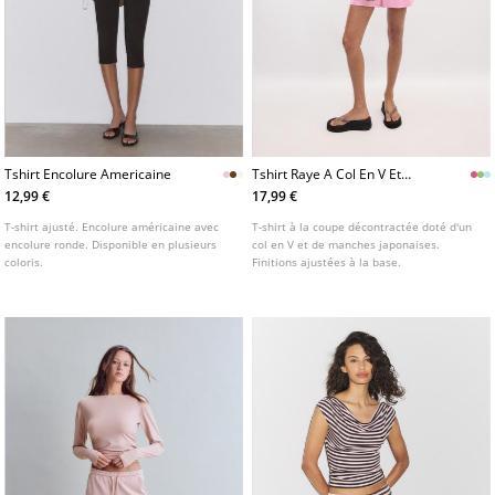
Tshirt Encolure Americaine
Tshirt Raye A Col En V Et
Manches Japonaises
12,99 €
17,99 €
T-shirt ajusté. Encolure américaine avec
T-shirt à la coupe décontractée doté d'un
encolure ronde. Disponible en plusieurs
col en V et de manches japonaises.
coloris.
Finitions ajustées à la base.