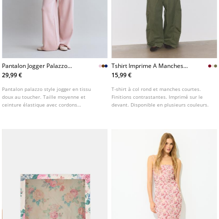
Pantalon Jogger Palazzo
Tshirt Imprime A Manches
Toucher Doux
Courtes
29,99 €
15,99 €
Pantalon palazzo style jogger en tissu
T-shirt à col rond et manches courtes.
doux au toucher. Taille moyenne et
Finitions contrastantes. Imprimé sur le
ceinture élastique avec cordons
devant. Disponible en plusieurs couleurs.
ajustables. Poches latérales. Disponible
en plusieurs coloris.