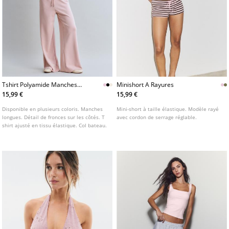
Tshirt Polyamide Manches
Minishort A Rayures
Longues Fronce
15,99 €
15,99 €
Disponible en plusieurs coloris. Manches
Mini-short à taille élastique. Modèle rayé
longues. Détail de fronces sur les côtés. T
avec cordon de serrage réglable.
shirt ajusté en tissu élastique. Col bateau.