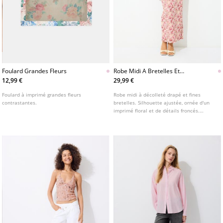
Foulard Grandes Fleurs
Robe Midi A Bretelles Et
Imprime Fronce
12,99 €
29,99 €
Foulard à imprimé grandes fleurs
Robe midi à décolleté drapé et fines
contrastantes.
bretelles. Silhouette ajustée, ornée d'un
imprimé floral et de détails froncés.
Disponible en plusieurs coloris.