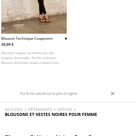
Blouson Technique Coupevent
39,99 €
Manches longues terminées par des
poignets élastiqués. Poches latérales.
Blouson technique coupe cropped style
coupe vent. Col montant. Détail à rayures
contrastées.
*Le % est calculé sur le prix d'origine
ACCUEIL
VÊTEMENTS
VESTES
BLOUSONS ET VESTES NOIRES POUR FEMME