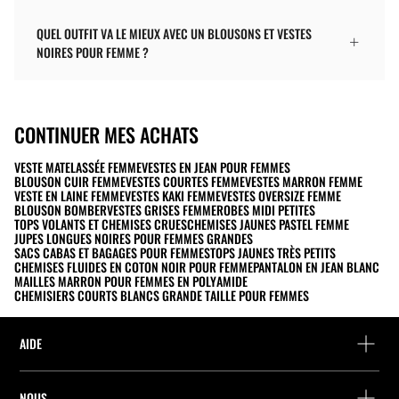
QUEL OUTFIT VA LE MIEUX AVEC UN BLOUSONS ET VESTES
NOIRES POUR FEMME ?
CONTINUER MES ACHATS
VESTE MATELASSÉE FEMME
VESTES EN JEAN POUR FEMMES
BLOUSON CUIR FEMME
VESTES COURTES FEMME
VESTES MARRON FEMME
VESTE EN LAINE FEMME
VESTES KAKI FEMME
VESTES OVERSIZE FEMME
BLOUSON BOMBER
VESTES GRISES FEMME
ROBES MIDI PETITES
TOPS VOLANTS ET CHEMISES CRUES
CHEMISES JAUNES PASTEL FEMME
JUPES LONGUES NOIRES POUR FEMMES GRANDES
SACS CABAS ET BAGAGES POUR FEMMES
TOPS JAUNES TRÈS PETITS
CHEMISES FLUIDES EN COTON NOIR POUR FEMME
PANTALON EN JEAN BLANC
MAILLES MARRON POUR FEMMES EN POLYAMIDE
CHEMISIERS COURTS BLANCS GRANDE TAILLE POUR FEMMES
AIDE
Aide et contact
NOUS