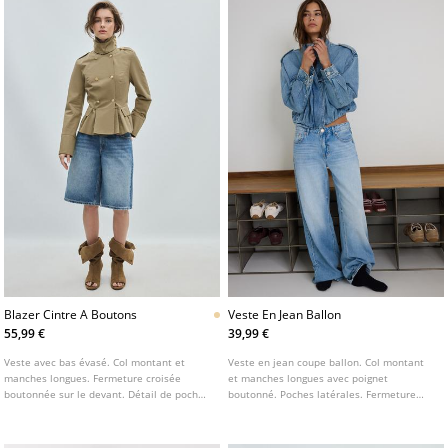
Blazer Cintre A Boutons
Veste En Jean Ballon
55,99 €
39,99 €
Veste avec bas évasé. Col montant et
Veste en jean coupe ballon. Col montant
manches longues. Fermeture croisée
et manches longues avec poignet
boutonnée sur le devant. Détail de poches
boutonné. Poches latérales. Fermeture
à rabat sur le devant.
avant zippée dissimulée sous patte. Détail
de pattes aux épaules.