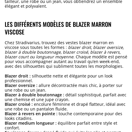
tailleur, une robe ou un jean, vous obtiendrez un ensemble
élégant et polyvalent.
LES DIFFÉRENTS MODÈLES DE BLAZER MARRON
VISCOSE
Chez Stradivarius, trouvez des vestes blazer marron en
viscose sous toutes les formes :
blazer droit, blazer oversize,
blazer à double boutonnage, blazer croisé, blazer à revers,
blazer court ou longueur moyenne
. Chaque modèle est pensé
pour vous accompagner autant au travail qu’en week-end,
avec des silhouettes qui subliment toutes les morphologies.
Blazer droit :
silhouette nette et élégante pour un look
professionnel.
Blazer oversize :
allure décontractée mais chic, à porter sur
une robe ou un jean.
Blazer à double boutonnage :
détail sophistiqué, parfait avec
une chemise et une jupe crayon.
Blazer croisé :
encolure féminine et drapé flatteur, idéal avec
une robe ou un pantalon fluide.
Blazer à revers en pointe :
touche contemporaine pour des
looks citadins.
Blazer medium longueur :
équilibre parfait entre style et
confort.