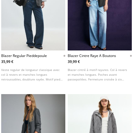
Blazer Regular Pieddepoule
Blazer Cintre Raye A Boutons
35,99 €
39,99 €
Veste regular de longueur classique avec
Blazer cintré à motif rayures. Col à revers
col à revers et manches longues
et manches longues. Poches avant
retroussables, doublure rayée. Motif pied-
passepoilées. Fermeture croisée à six
de-poule. Poches à rabat sur le devant.
boutons sur le devant.
Fermeture boutonnée sur l'avant.