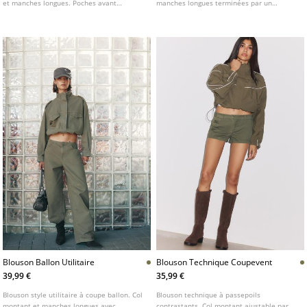
et manches longues. Poches avant
manches longues terminées par un
zippées. Détail de doublure intérieure et
poignet boutonné. Poches passepoilées
finitions combinées avec du tissu fausse
sur le devant. Fermeture frontale par
fourrure contrastant.
crochet métallique et boutons décoratifs
assortis.
Blouson Ballon Utilitaire
Blouson Technique Coupevent
39,99 €
35,99 €
Blouson style utilitaire à coupe ballon. Col
Blouson technique à passepoils
montant et manches longues avec
contrastants. Col montant ajustable par