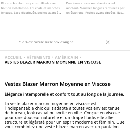
Blouson bomber boxy en similicuir avec
Doudoune courte matelassée à col
finition matelassée. Col châle et manches
montant. Manches longues terminées par
longues. Base élastiquée, poches avant à
un élastique. Poches avant zippées. Bas
rabat et fermeture boutonnée sur le
réglable avec cordon de serrage.
devant. Détail de pattes aux épaules.
Fermeture Éclair sur le devant.
*Le % est calculé sur le prix d'origine
ACCUEIL
VÊTEMENTS
AMÉRICAIN
VESTES BLAZER MARRON MOYENNE EN VISCOSE
Vestes Blazer Marron Moyenne en Viscose
Élégance intemporelle et confort tout au long de la journée.
La veste blazer marron moyenne en viscose est
l’indispensable chic qui s’adapte à toutes vos envies: tenue
de bureau, look casual ou sortie en ville. Conçue en viscose
pour une douceur naturelle et un drapé fluide, elle allie
structure et légèreté pour un esprit moderne et féminin. Que
vous combiniez une veste blazer marron avec un pantalon