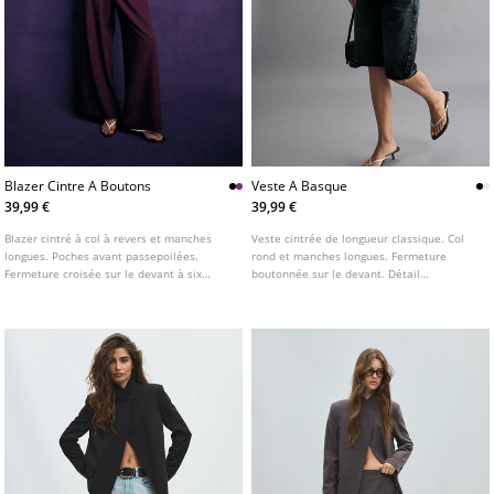
Blazer Cintre A Boutons
Veste A Basque
39,99 €
39,99 €
Blazer cintré à col à revers et manches
Veste cintrée de longueur classique. Col
longues. Poches avant passepoilées.
rond et manches longues. Fermeture
Fermeture croisée sur le devant à six
boutonnée sur le devant. Détail
boutons. Disponible en plusieurs coloris.
d'épaulettes. Disponible en plusieurs
coloris.