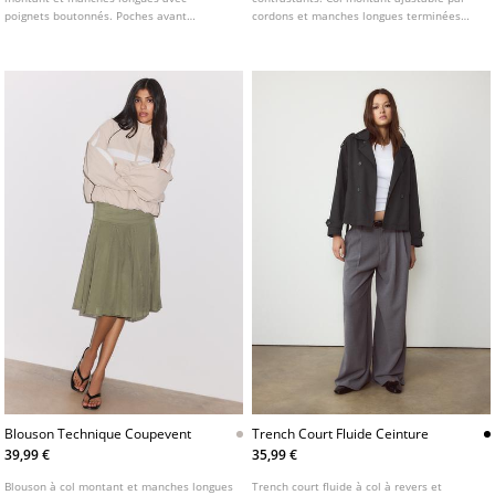
poignets boutonnés. Poches avant
cordons et manches longues terminées
plaquées à rabat. Fermeture zippée sur le
par des poignets élastiques. Fermeture
devant dissimulée sous un rabat. Détail de
zippée sur le devant avec patte de
pattes aux épaules et bas élastique.
boutonnage. Poches avant. Disponible en
plusieurs coloris.
Blouson Technique Coupevent
Trench Court Fluide Ceinture
39,99 €
35,99 €
Blouson à col montant et manches longues
Trench court fluide à col à revers et