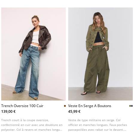
plusieurs coloris.
Trench Oversize 100 Cuir
Veste En Serge A Boutons
139,00 €
45,99 €
Trench court à la coupe oversize,
Veste de type militaire en serge. Col
confectionné en cuir avec une doublure en
officier et manches longues. Faux poches
polyester. Col à revers et manches longues
passepoilées avec rabat sur le devant.