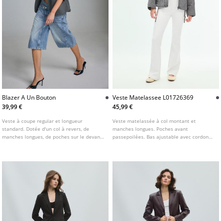
Blazer A Un Bouton
Veste Matelassee L01726369
39,99 €
45,99 €
Veste à coupe regular et longueur
Veste matelassée à col montant et
standard. Dotée d'un col à revers, de
manches longues. Poches avant
manches longues, de poches sur le devant
passepoilées. Bas ajustable avec cordons.
et d'une poche sur la poitrine. Fermeture
Fermeture avant par zip dissimulé sous
boutonnée sur le devant.
patte et boutons pression. Disponible en
plusieurs couleurs.