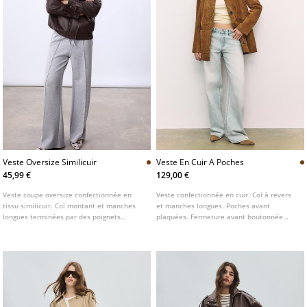
Veste Oversize Similicuir
Veste En Cuir A Poches
45,99 €
129,00 €
Veste coupe oversize confectionnée en
Veste confectionnée en cuir. Col à revers
tissu similicuir. Col montant et manches
et manches longues. Poches avant
longues terminées par des poignets
plaquées. Fermeture avant boutonnée
boutonnés. Poches plaquées à rabat et
contrastante.
bouton sur le devant et poches
passepoilées sur les côtés. Bas élastiqué.