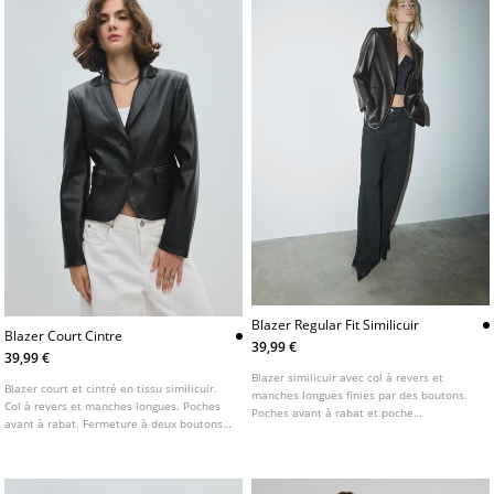
Blazer Regular Fit Similicuir
Blazer Court Cintre
39,99 €
39,99 €
Blazer similicuir avec col à revers et
Blazer court et cintré en tissu similicuir.
manches longues finies par des boutons.
Col à revers et manches longues. Poches
Poches avant à rabat et poche
avant à rabat. Fermeture à deux boutons
passepoilée sur la poitrine. Fermeture
sur le devant.
boutonnée sur le devant.