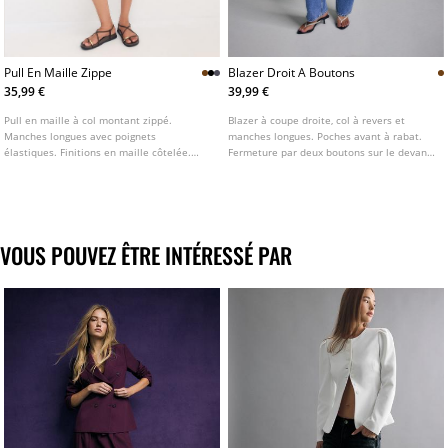
Pull En Maille Zippe
Blazer Droit A Boutons
35,99 €
39,99 €
Pull en maille à col montant zippé.
Blazer à coupe droite, col à revers et
Manches longues avec poignets
manches longues. Poches avant à rabat.
élastiques. Finitions en maille côtelée.
Fermeture par deux boutons sur le devant.
Base sans coutures. Disponible en
Disponible en plusieurs coloris.
plusieurs couleurs.
VOUS POUVEZ ÊTRE INTÉRESSÉ PAR