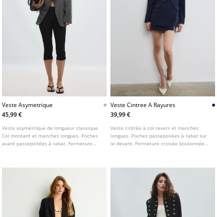
Veste Asymetrique
Veste Cintree A Rayures
45,99 €
39,99 €
Veste asymétrique de longueur classique.
Veste cintrée à col revers et manches
Col montant et manches longues. Poches
longues. Poches passepoilées à rabat sur
avant passepoilées à rabat. Fermeture
le devant. Fermeture croisée boutonnée
croisée sur le devant avec bouton.
sur le devant.