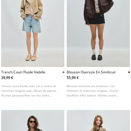
Trench Court Fluide Habille
Blouson Oversize En Similicuir
39,99 €
55,99 €
Trench court fluide avec col à revers et
Blouson oversize en similicuir. Col
manches longues avec détail de pattes.
montant et manches longues. Ourlet
Poches passepoilées sur les côtés.
bouffant effet ballon. Poches avant
Fermeture frontale croisée boutonnée.
plaquées à rabat. Fermeture zippée sur le
devant dissimulée par une patte. Passants
sur les épaules.