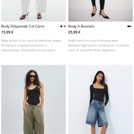
Body Polyamide Col Carre
Body A Bonnets
15,99 €
25,99 €
Body ajusté à col carré et bretelles larges.
Body cintré en tissu élastique avec
Fermeture à boutons-pression à
bonnets légèrement rembourrés. Encolure
l’entrejambe. Disponible en plusieurs
cœur et bretelles fines réglables.
coloris.
Fermeture par boutons-pression à
l’entrejambe. Disponible en plusieurs
coloris.