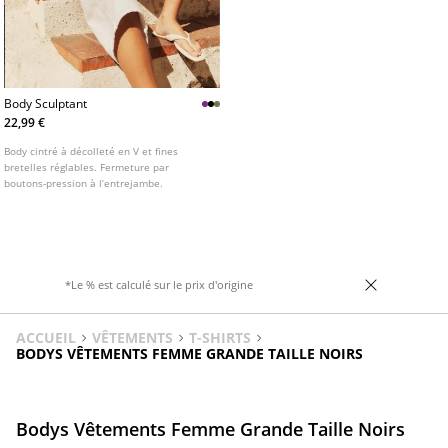
Body Sculptant
22,99 €
Body cintré à décolleté en V et fines
bretelles réglables. Fermeture par
boutons-pression à l’entrejambe.
*Le % est calculé sur le prix d'origine
ACCUEIL
VÊTEMENTS
T-SHIRTS
BODYS VÊTEMENTS FEMME GRANDE TAILLE NOIRS
Bodys Vêtements Femme Grande Taille Noirs