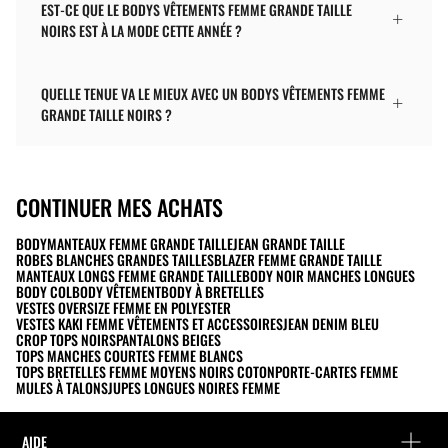
EST-CE QUE LE BODYS VÊTEMENTS FEMME GRANDE TAILLE
NOIRS EST À LA MODE CETTE ANNÉE ?
QUELLE TENUE VA LE MIEUX AVEC UN BODYS VÊTEMENTS FEMME
GRANDE TAILLE NOIRS ?
CONTINUER MES ACHATS
BODY
MANTEAUX FEMME GRANDE TAILLE
JEAN GRANDE TAILLE
ROBES BLANCHES GRANDES TAILLES
BLAZER FEMME GRANDE TAILLE
MANTEAUX LONGS FEMME GRANDE TAILLE
BODY NOIR MANCHES LONGUES
BODY COL
BODY VÊTEMENT
BODY À BRETELLES
VESTES OVERSIZE FEMME EN POLYESTER
VESTES KAKI FEMME VÊTEMENTS ET ACCESSOIRES
JEAN DENIM BLEU
CROP TOPS NOIRS
PANTALONS BEIGES
TOPS MANCHES COURTES FEMME BLANCS
TOPS BRETELLES FEMME MOYENS NOIRS COTON
PORTE-CARTES FEMME
MULES À TALONS
JUPES LONGUES NOIRES FEMME
AIDE