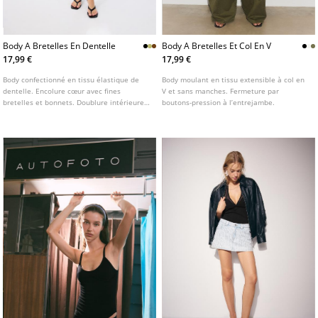
Body A Bretelles En Dentelle
Body A Bretelles Et Col En V
17,99 €
17,99 €
Body confectionné en tissu élastique de
Body moulant en tissu extensible à col en
dentelle. Encolure cœur avec fines
V et sans manches. Fermeture par
bretelles et bonnets. Doublure intérieure
boutons-pression à l’entrejambe.
ton sur ton. Fermeture par boutons
pression à l’entrejambe. Disponible en
plusieurs couleurs.