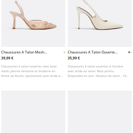
Chaussures A Talon Mesh
Chaussures A Talon Ouvertes
Pierres Fantaisie
A Larriere
39,99 €
35,99 €
Chaussures à talon ouvertes avec bout
Chaussures à talon ouvertes à l'arrière
mesh, pierres fantaisie et broderie en
avec bride au talon. Bout pointu.
forme de feuille. Ajustement avec bride au
Disponible en vert. Hauteur du talon : 10
talon. Fini en bout fin. Disponible en beige.
cm.
Hauteur du talon : 8 cm