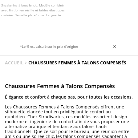
Sneakerina à bout fendu. Modèle combiné
avec finition en résille et brides élastiques
croisées. Semelle plateforme. Languette
arrière. Disponible en noir.
*Le % est calculé sur le prix d'origine
ACCUEIL
CHAUSSURES FEMMES À TALONS COMPENSÉS
Chaussures Femmes à Talons Compensés
Élégance et confort à chaque pas, pour toutes les occasions.
Les Chaussures Femmes à Talons Compensés offrent une
silhouette élancée tout en privilégiant le confort au
quotidien. Chez Stradivarius, ces modèles associent design
moderne et ingénierie de confort afin de vous proposer une
alternative pratique et tendance aux talons hauts
traditionnels. Que ce soit pour le bureau, une réunion entre
amis ou une soirée chic, les talons compensés s’adaptent à