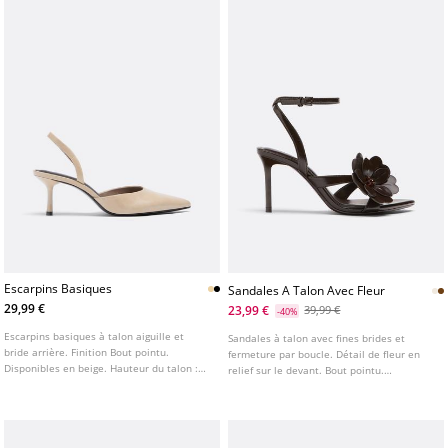
Escarpins Basiques
Sandales A Talon Avec Fleur
29,99 €
23,99 €
39,99 €
-40%
Escarpins basiques à talon aiguille et
Sandales à talon avec fines brides et
bride arrière. Finition Bout pointu.
fermeture par boucle. Détail de fleur en
Disponibles en beige. Hauteur du talon :
relief sur le devant. Bout pointu.
6,5 cm
Disponibles en blanc. Hauteur du talon :
8,5 cm.