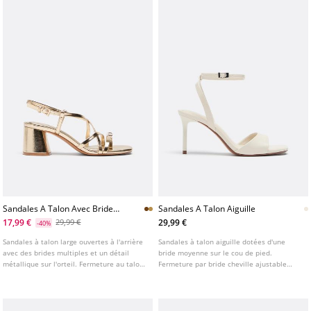
Sandales A Talon Avec Brides
Sandales A Talon Aiguille
Et Detail
17,99 €
29,99 €
29,99 €
-40%
Sandales à talon large ouvertes à l'arrière
Sandales à talon aiguille dotées d'une
avec des brides multiples et un détail
bride moyenne sur le cou de pied.
métallique sur l'orteil. Fermeture au talon
Fermeture par bride cheville ajustable
avec une boucle réglable. Disponible en
avec boucle. Bout carré. Disponibles en
marron et doré. Hauteur du talon : 6 cm
blanc. Hauteur du talon : 7 cm