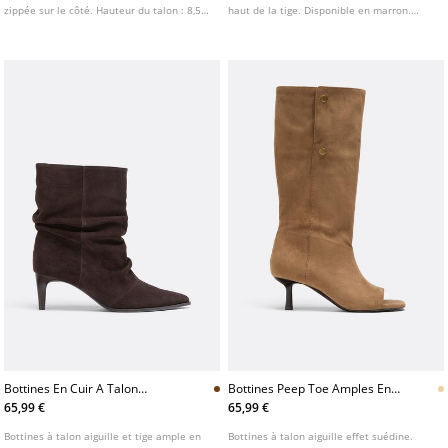
zippée sur le côté. Hauteur du talon : 8,5
haut de la tige. Disponible en marron.
cm. AIRFIT ®. Semelle intérieure technique
Hauteur du talon : 4,5 cm.
flexible en mousse de latex, conçue pour
un confort accru.
Bottines En Cuir A Talon
Bottines Peep Toe Amples En
Aiguille Et Tige Ample
Suedine
65,99 €
65,99 €
Bottines à talon aiguille et tige ample en
Bottines à talon aiguille effet suédine.