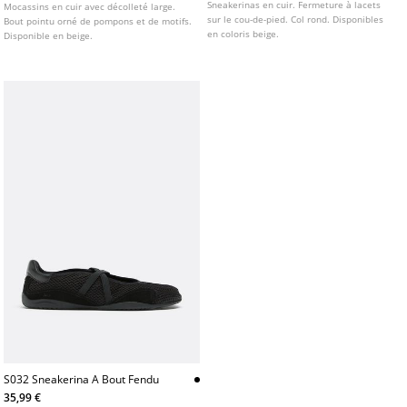
Sneakerinas en cuir. Fermeture à lacets
Mocassins en cuir avec décolleté large.
sur le cou-de-pied. Col rond. Disponibles
Bout pointu orné de pompons et de motifs.
en coloris beige.
Disponible en beige.
S032 Sneakerina A Bout Fendu
35,99 €