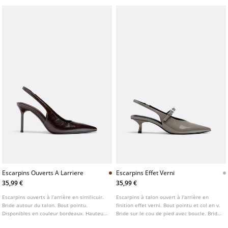
Escarpins Ouverts A Larriere
Escarpins Effet Verni
35,99 €
35,99 €
Escarpins ouverts à l’arrière en similicuir.
Escarpins à talon ouvert à l'arrière en
Bride autour du talon. Bout pointu.
finition effet verni. Bout pointu et col en v.
Disponibles en couleur bordeaux. Hauteur
Bride sur le cou de pied avec boucle. Bride
du talon : 8 cm
autour du talon. Disponible en gris.