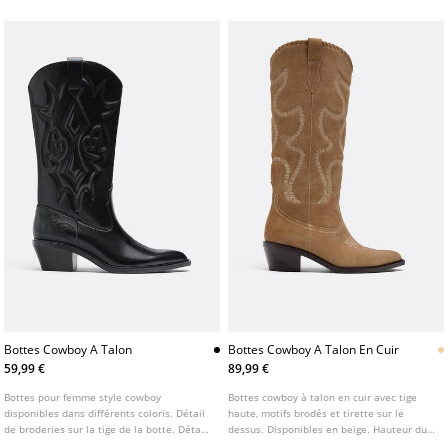
Hauteur du talon : 5,5 cm
Bottes Cowboy A Talon
Bottes Cowboy A Talon En Cuir
59,99 €
89,99 €
Bottes pour femme style cowboy
Bottes cowboy à talon en cuir avec tige
disponibles dans différents coloris. Détail
haute, motifs brodés et tirette sur le
de broderies sur la tige de la botte. Détail
dessus. Disponibles en beige. Hauteur du
de tirettes sur les côtés de la botte.
talon : 5 cm