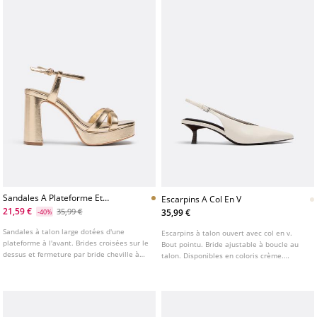
Sandales A Plateforme Et
Escarpins A Col En V
Talon Large
21,59 €
35,99 €
35,99 €
-40%
Sandales à talon large dotées d'une
Escarpins à talon ouvert avec col en v.
plateforme à l'avant. Brides croisées sur le
Bout pointu. Bride ajustable à boucle au
dessus et fermeture par bride cheville à
talon. Disponibles en coloris crème.
boucle ajustable. Modèle doré. Hauteur du
Hauteur du talon : 5 cm
talon : 8 cm.