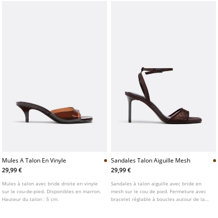
Mules A Talon En Vinyle
Sandales Talon Aiguille Mesh
29,99 €
29,99 €
Mules à talon avec bride droite en vinyle
Sandales à talon aiguille avec bride en
sur le cou-de-pied. Disponibles en marron.
mesh sur le cou de pied. Fermeture avec
Hauteur du talon : 5 cm.
bracelet réglable à boucles autour de la
cheville. Bout carré. Disponibles en
marron. Hauteur du talon : 8 cm