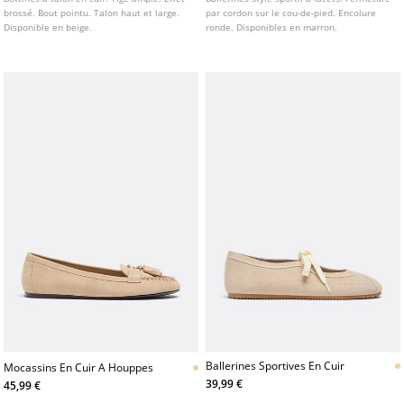
brossé. Bout pointu. Talon haut et large.
par cordon sur le cou-de-pied. Encolure
Disponible en beige.
ronde. Disponibles en marron.
Ballerines Sportives En Cuir
Mocassins En Cuir A Houppes
39,99 €
45,99 €