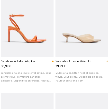
Sandales A Talon Aiguille
Sandales A Talon Kitten Et
Bride En Vinyle
35,99 €
29,99 €
Sandales à talon aiguille effet satiné. Bout
Mules à talon kitten heel et bride en
asymétrique. Fermeture par bride
vinyle. Bout pointu. Disponible en beige.
ajustable. Disponibles en orange. Hauteur
Hauteur du talon : 4 cm
du talon : 8 cm