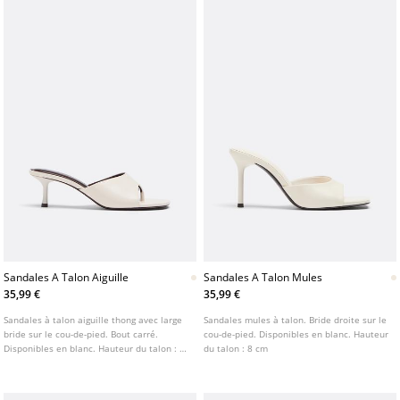
Sandales A Talon Aiguille
Sandales A Talon Mules
35,99 €
35,99 €
Sandales à talon aiguille thong avec large
Sandales mules à talon. Bride droite sur le
bride sur le cou-de-pied. Bout carré.
cou-de-pied. Disponibles en blanc. Hauteur
Disponibles en blanc. Hauteur du talon : 5
du talon : 8 cm
cm.