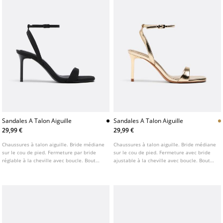
Sandales A Talon Aiguille
Sandales A Talon Aiguille
29,99 €
29,99 €
Chaussures à talon aiguille. Bride médiane
Chaussures à talon aiguille. Bride médiane
sur le cou de pied. Fermeture par bride
sur le cou de pied. Fermeture avec bride
réglable à la cheville avec boucle. Bout
ajustable à la cheville avec boucle. Bout
carré. Disponibles en noir. Hauteur du
carré. Disponibles en doré et noir. Hauteur
talon : 8 cm
du talon : 8 cm