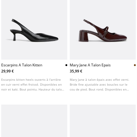
Escarpins A Talon Kitten
Mary Jane A Talon Epais
29,99 €
35,99 €
Escarpins kitten heels ouverts à l'arrière
Mary Jane à talon épais avec effet verni.
en cuir verni effet froissé. Disponibles en
Bride fine ajustable avec boucles sur le
noir et kaki. Bout pointu. Hauteur du talon
cou de pied. Bout rond. Disponibles en
: 5,5 cm
marron. Hauteur du talon : 5 cm