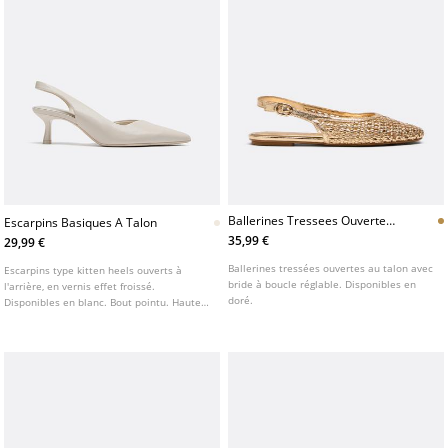
Ballerines Tressees Ouvertes
Escarpins Basiques A Talon
Au Talon
35,99 €
29,99 €
Ballerines tressées ouvertes au talon avec
Escarpins type kitten heels ouverts à
bride à boucle réglable. Disponibles en
l'arrière, en vernis effet froissé.
doré.
Disponibles en blanc. Bout pointu. Hauteur
du talon : 5,5 cm