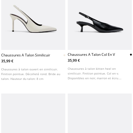
Chaussures A Talon Col En V
Chaussures A Talon Similicuir
35,99 €
35,99 €
Chaussures à talon kitten heel en
Chaussures à talon ouvert en similicuir.
similicuir. Finition pointue. Col en v.
Finition pointue. Décolleté rond. Bride au
Disponibles en noir, marron et écru.
talon. Hauteur du talon: 8 cm
Hauteur du talon : 5 cm