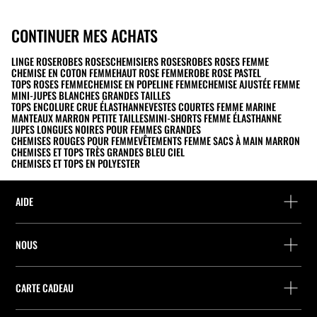
CONTINUER MES ACHATS
LINGE ROSE
ROBES ROSES
CHEMISIERS ROSES
ROBES ROSES FEMME
CHEMISE EN COTON FEMME
HAUT ROSE FEMME
ROBE ROSE PASTEL
TOPS ROSES FEMME
CHEMISE EN POPELINE FEMME
CHEMISE AJUSTÉE FEMME
MINI-JUPES BLANCHES GRANDES TAILLES
TOPS ENCOLURE CRUE ÉLASTHANNE
VESTES COURTES FEMME MARINE
MANTEAUX MARRON PETITE TAILLES
MINI-SHORTS FEMME ÉLASTHANNE
JUPES LONGUES NOIRES POUR FEMMES GRANDES
CHEMISES ROUGES POUR FEMME
VÊTEMENTS FEMME SACS À MAIN MARRON
CHEMISES ET TOPS TRÈS GRANDES BLEU CIEL
CHEMISES ET TOPS EN POLYESTER
AIDE
Aide et contact
NOUS
Localisez votre commande
Localiser un magasin
Retour en tant qu’invité
CARTE CADEAU
Entreprise
Recherche de points relais
Consultation du Solde
Travailler chez Stradivarius
Stradivarius ID