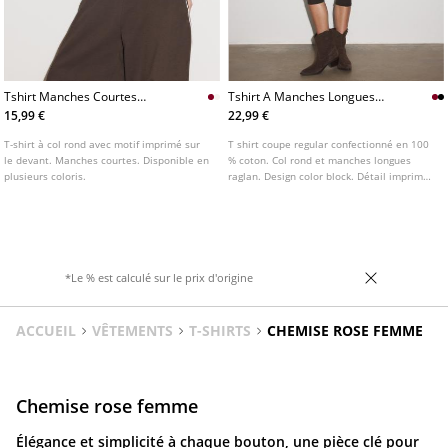
Tshirt Manches Courtes
Tshirt A Manches Longues
Imprime
Raglan Imprime
15,99 €
22,99 €
T-shirt à col rond avec motif imprimé sur
T shirt coupe regular confectionné en 100
le devant. Manches courtes. Disponible en
% coton. Col rond et manches longues
plusieurs coloris.
raglan. Design color block. Détail imprimé
sur le devant. Disponible en plusieurs
coloris.
*Le % est calculé sur le prix d'origine
ACCUEIL
VÊTEMENTS
T-SHIRTS
CHEMISE ROSE FEMME
Chemise rose femme
Élégance et simplicité à chaque bouton, une pièce clé pour