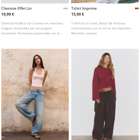
Chemise Effet Lin
Tshirt Imprime
19,99 €
15,99 €
Chemise fluide à col à revers et manches
T-shirt à col rond. Détail de finitions
longues terminées par un poignet
contrastantes sur le col et les manches.
boutonné. Fermeture boutonnée sur le
Manches courtes.
devant. Disponible en plusieurs couleurs.