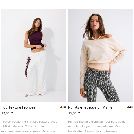
coloris.
Top Texture Froncee
Pull Asymetrique En Maille
15,99 €
19,99 €
Top confectionné en tissu texturé avec
Pull en maille extensible. Col bateau et
19% de viscose. Col bateau et
manches longues avec poignets. Ourlet en
emmanchures américaines. Détail de
bord-côte. Disponible en plusieurs