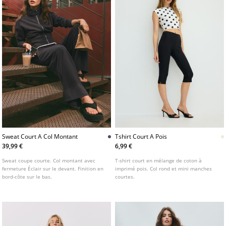
Sweat Court A Col Montant
Tshirt Court A Pois
39,99 €
6,99 €
Sweat coupe courte. Col montant avec
T-shirt court en mélange de coton à
fermeture Éclair sur le devant. Finition en
imprimé pois. Col rond et mini manches
bord-côte sur le bas.
courtes.