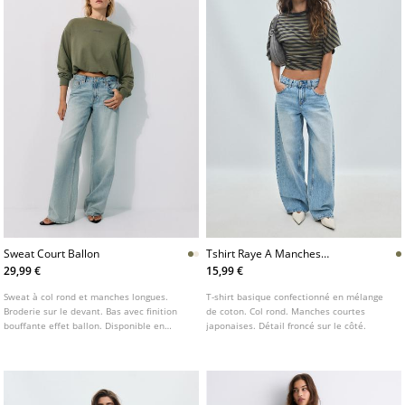
Sweat Court Ballon
Tshirt Raye A Manches
Japonaises
29,99 €
15,99 €
Sweat à col rond et manches longues.
T-shirt basique confectionné en mélange
Broderie sur le devant. Bas avec finition
de coton. Col rond. Manches courtes
bouffante effet ballon. Disponible en
japonaises. Détail froncé sur le côté.
plusieurs couleurs.