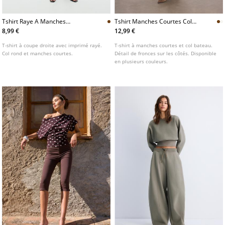
Tshirt Raye A Manches
Tshirt Manches Courtes Col
Courtes
Bateau Fronces L07055550
8,99 €
12,99 €
T-shirt à coupe droite avec imprimé rayé.
T-shirt à manches courtes et col bateau.
Col rond et manches courtes.
Détail de fronces sur les côtés. Disponible
en plusieurs couleurs.