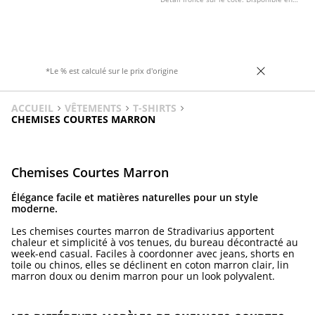
plusieurs couleurs.
*Le % est calculé sur le prix d'origine
ACCUEIL
VÊTEMENTS
T-SHIRTS
CHEMISES COURTES MARRON
Chemises Courtes Marron
Élégance facile et matières naturelles pour un style
moderne.
Les chemises courtes marron de Stradivarius apportent
chaleur et simplicité à vos tenues, du bureau décontracté au
week-end casual. Faciles à coordonner avec jeans, shorts en
toile ou chinos, elles se déclinent en coton marron clair, lin
marron doux ou denim marron pour un look polyvalent.