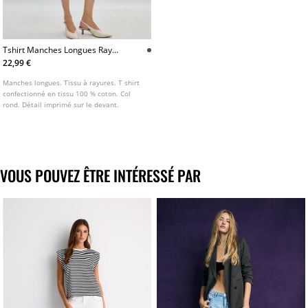
Tshirt Manches Longues Raye
Imprime
22,99 €
Manches longues. Tissu à rayures. T shirt
confectionné en tissu 100 % coton. Col
rond. Détail imprimé sur le devant.
VOUS POUVEZ ÊTRE INTÉRESSÉ PAR