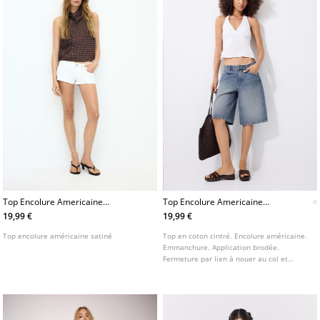
Top Encolure Americaine
Top Encolure Americaine
Satine
Brode
19,99 €
19,99 €
Top encolure américaine satiné
Top en coton cintré. Encolure américaine.
Emmanchure. Application brodée.
Fermeture par lien à nouer au col et
fermeture éclair latérale. Disponible en
plusieurs couleurs.