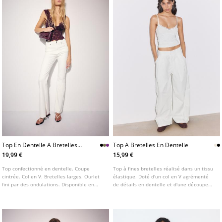
Top En Dentelle A Bretelles
Top A Bretelles En Dentelle
Larges
19,99 €
15,99 €
Top confectionné en dentelle. Coupe
Top à fines bretelles réalisé dans un tissu
cintrée. Col en V. Bretelles larges. Ourlet
élastique. Doté d'un col en V agrémenté
fini par des ondulations. Disponible en
de détails en dentelle et d'une découpe
plusieurs coloris.
sous la poitrine.