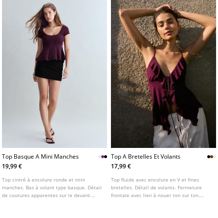
Top Basque A Mini Manches
Top A Bretelles Et Volants
19,99 €
17,99 €
Top cintré à encolure ronde et mini
Top fluide avec encolure en V et fines
manches. Bas à volant type basque. Détail
bretelles. Détail de volants. Fermeture
de coutures apparentes sur le devant.
frontale avec lien à nouer ton sur ton.
Disponible en plusieurs coloris.
Disponible en plusieurs coloris.