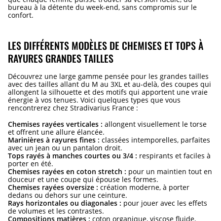
bureau à la détente du week-end, sans compromis sur le
confort.
LES DIFFÉRENTS MODÈLES DE CHEMISES ET TOPS À
RAYURES GRANDES TAILLES
Découvrez une large gamme pensée pour les grandes tailles
avec des tailles allant du M au 3XL et au-delà, des coupes qui
allongent la silhouette et des motifs qui apportent une vraie
énergie à vos tenues. Voici quelques types que vous
rencontrerez chez Stradivarius France :
Chemises rayées verticales :
allongent visuellement le torse
et offrent une allure élancée.
Marinières à rayures fines :
classées intemporelles, parfaites
avec un jean ou un pantalon droit.
Tops rayés à manches courtes ou 3/4 :
respirants et faciles à
porter en été.
Chemises rayées en coton stretch :
pour un maintien tout en
douceur et une coupe qui épouse les formes.
Chemises rayées oversize :
création moderne, à porter
dedans ou dehors sur une ceinture.
Rays horizontales ou diagonales :
pour jouer avec les effets
de volumes et les contrastes.
Compositions matières :
coton organique, viscose fluide,