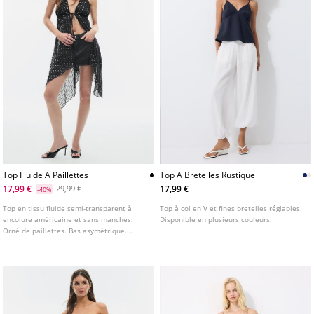
Top Fluide A Paillettes
Top A Bretelles Rustique
17,99 €
17,99 €
29,99 €
-40%
Top en tissu fluide semi-transparent à
Top à col en V et fines bretelles réglables.
encolure américaine et sans manches.
Disponible en plusieurs couleurs.
Orné de paillettes. Bas asymétrique.
Fermeture par nœud au dos.