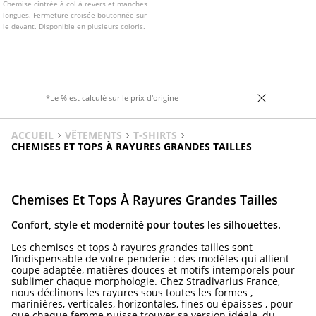
Chemise cintrée à col à revers et manches
longues. Fermeture croisée boutonnée sur
le devant. Disponible en plusieurs coloris.
*Le % est calculé sur le prix d'origine
ACCUEIL
VÊTEMENTS
T-SHIRTS
CHEMISES ET TOPS À RAYURES GRANDES TAILLES
Chemises Et Tops À Rayures Grandes Tailles
Confort, style et modernité pour toutes les silhouettes.
Les chemises et tops à rayures grandes tailles sont
l’indispensable de votre penderie : des modèles qui allient
coupe adaptée, matières douces et motifs intemporels pour
sublimer chaque morphologie. Chez Stradivarius France,
nous déclinons les rayures sous toutes les formes ,
marinières, verticales, horizontales, fines ou épaisses , pour
que chaque femme puisse trouver sa version idéale, du