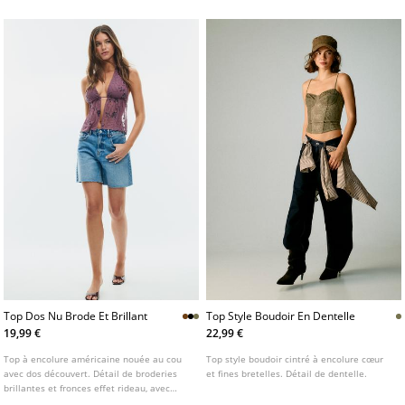
Top Dos Nu Brode Et Brillant
Top Style Boudoir En Dentelle
19,99 €
22,99 €
Top à encolure américaine nouée au cou
Top style boudoir cintré à encolure cœur
avec dos découvert. Détail de broderies
et fines bretelles. Détail de dentelle.
brillantes et fronces effet rideau, avec
doublure intérieure au niveau de la