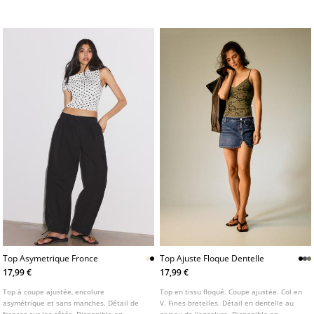
découpé et tissu froncé sur le devant.
couleurs.
Disponible en plusieurs coloris.
Top Asymetrique Fronce
Top Ajuste Floque Dentelle
17,99 €
17,99 €
Top à coupe ajustée, encolure
Top en tissu floqué. Coupe ajustée. Col en
asymétrique et sans manches. Détail de
V. Fines bretelles. Détail en dentelle au