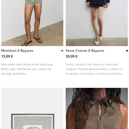
Minishort A Rayures
Veste Cintree A Rayures
15,99 €
39,99 €
Mini short doté d'une taille élastique.
Veste cintrée à col revers et manches
Motif rayé. Fermeture par cordon de
longues. Poches passepoilées à rabat sur
serrage ajustable.
le devant. Fermeture croisée boutonnée
sur le devant.