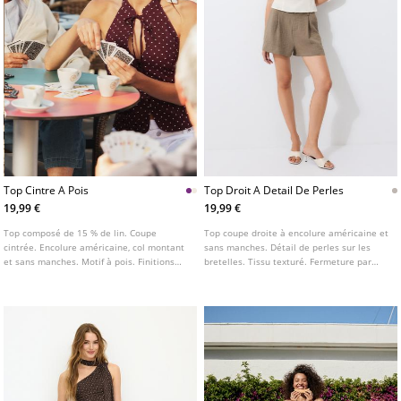
Top Cintre A Pois
Top Droit A Detail De Perles
19,99 €
19,99 €
Top composé de 15 % de lin. Coupe
Top coupe droite à encolure américaine et
cintrée. Encolure américaine, col montant
sans manches. Détail de perles sur les
et sans manches. Motif à pois. Finitions
bretelles. Tissu texturé. Fermeture par
avec nœud au col. Fermeture boutonnée
nouage au dos.
sur l'avant.