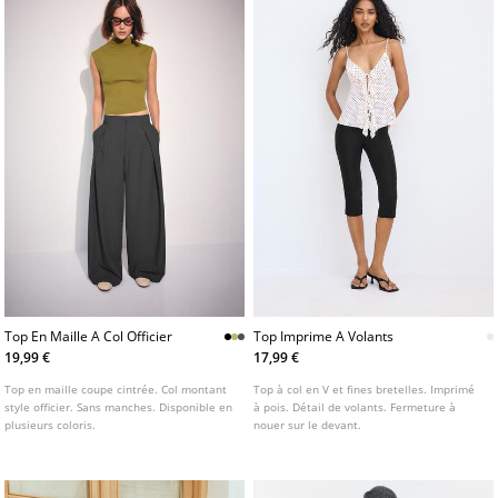
Top En Maille A Col Officier
Top Imprime A Volants
19,99 €
17,99 €
Top en maille coupe cintrée. Col montant
Top à col en V et fines bretelles. Imprimé
style officier. Sans manches. Disponible en
à pois. Détail de volants. Fermeture à
plusieurs coloris.
nouer sur le devant.