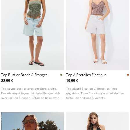
Top Bustier Brode A Franges
Top A Bretelles Elastique
22,99 €
19,99 €
Top coupe bustier avec encolure droite.
Top ajusté à col en V. Bretelles fines
Dos élastiqué façon nid d'abeille ajustable
réglables. Tissu froncé style nid-d'abeilles.
avec un lien à nouer. Détail de tissu avec
Détail de finitions à volants.
broderies et franges. Disponible en
plusieurs couleurs.