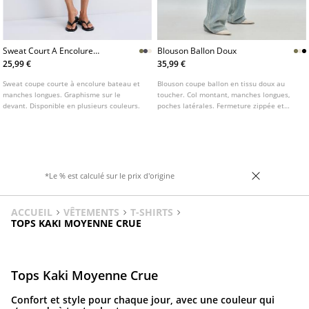
Sweat Court A Encolure
Blouson Ballon Doux
Bateau
25,99 €
35,99 €
Sweat coupe courte à encolure bateau et
Blouson coupe ballon en tissu doux au
manches longues. Graphisme sur le
toucher. Col montant, manches longues,
devant. Disponible en plusieurs couleurs.
poches latérales. Fermeture zippée et
boutons pression sur le devant. Bas et
poignets élastiqués. Disponible en
plusieurs coloris.
*Le % est calculé sur le prix d'origine
ACCUEIL
VÊTEMENTS
T-SHIRTS
TOPS KAKI MOYENNE CRUE
Tops Kaki Moyenne Crue
Confort et style pour chaque jour, avec une couleur qui