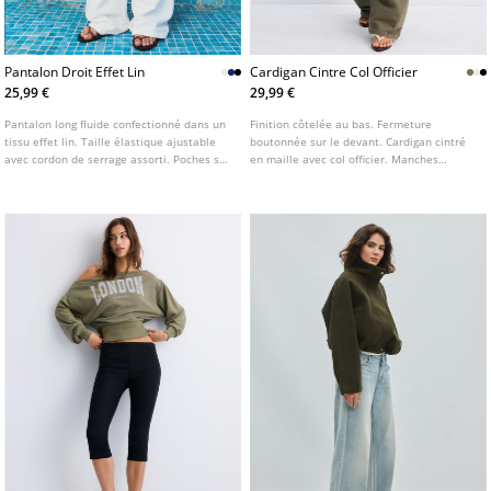
Pantalon Droit Effet Lin
Cardigan Cintre Col Officier
25,99 €
29,99 €
Pantalon long fluide confectionné dans un
Finition côtelée au bas. Fermeture
tissu effet lin. Taille élastique ajustable
boutonnée sur le devant. Cardigan cintré
avec cordon de serrage assorti. Poches sur
en maille avec col officier. Manches
les côtés. Jambe droite et large.
longues. Disponible en plusieurs coloris.
Disponible en plusieurs coloris.