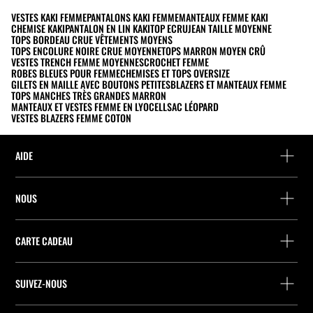
VESTES KAKI FEMME
PANTALONS KAKI FEMME
MANTEAUX FEMME KAKI
CHEMISE KAKI
PANTALON EN LIN KAKI
TOP ECRU
JEAN TAILLE MOYENNE
TOPS BORDEAU CRUE VÊTEMENTS MOYENS
TOPS ENCOLURE NOIRE CRUE MOYENNE
TOPS MARRON MOYEN CRÛ
VESTES TRENCH FEMME MOYENNES
CROCHET FEMME
ROBES BLEUES POUR FEMME
CHEMISES ET TOPS OVERSIZE
GILETS EN MAILLE AVEC BOUTONS PETITES
BLAZERS ET MANTEAUX FEMME
TOPS MANCHES TRÈS GRANDES MARRON
MANTEAUX ET VESTES FEMME EN LYOCELL
SAC LÉOPARD
VESTES BLAZERS FEMME COTON
AIDE
Aide et contact
NOUS
Localisez votre commande
Localiser un magasin
Retour en tant qu’invité
CARTE CADEAU
Entreprise
Recherche de points relais
Consultation du Solde
Travailler chez Stradivarius
Stradivarius ID
SUIVEZ-NOUS
Achat de Carte Cadeau
Company Profile
Préférences de cookies
Prevention contre la fraude
Qualités et caractéristiques environnementales des emballages