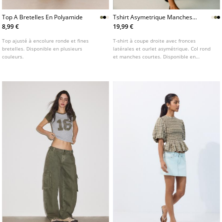
Top A Bretelles En Polyamide
Tshirt Asymetrique Manches
Courtes
8,99 €
19,99 €
Top ajusté à encolure ronde et fines
T-shirt à coupe droite avec fronces
bretelles. Disponible en plusieurs
latérales et ourlet asymétrique. Col rond
couleurs.
et manches courtes. Disponible en
plusieurs coloris.