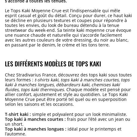
s’accorde à toutes les tenues.
Le Tops Kaki Moyenne Crue est l’indispensable qui mêle
esprit casual et goût du détail. Conçu pour durer, ce haut kaki
se décline en plusieurs textures et coupes pour répondre à
toutes les envies, du look de bureau détendu à la tenue
streetwear du week-end. Sa teinte kaki moyenne crue évoque
une nuance chaude et naturelle qui s’accorde facilement
avec les autres couleurs de votre dressing, du noir au blanc,
en passant par le denim, le crème et les tons terre.
LES DIFFÉRENTS MODÈLES DE TOPS KAKI
Chez Stradivarius France, découvrez des tops kaki sous toutes
leurs formes :
t-shirts kaki, tops kaki à manches courtes, tops
kaki à manches longues, débardeurs kaki, chemises kaki
fluides, tops kaki thermiques
. Chaque modèle est pensé pour
allier confort, ajustement et style au quotidien. Le Tops Kaki
Moyenne Crue peut être porté tel quel ou en superposition
selon les saisons et les occasions.
T-shirt kaki :
simple et polyvalent pour un look minimaliste.
Top kaki à manches courtes :
frais pour l’été avec un jean ou
un short.
Top kaki à manches longues :
idéal pour le printemps et
l’automne.