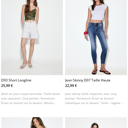
D93 Short Longline
Jean Skinny D07 Taille Haute
25,99 €
22,99 €
Short en jean coupe bermuda. Taille haute
Jean skinny taille moyenne, avec cinq
avec passants. Cinq poches. Fermeture
poches. Fermeture Éclair et bouton
Éclair et bouton sur le devant. Détails
métallique sur le devant. Taille : regular fit
déchirés et bas effiloché. Disponible en
jusqu’au nombril Tissu : super extensible
plusieurs couleurs.
Coupe : moulante au niveau des cuisses et
des chevilles