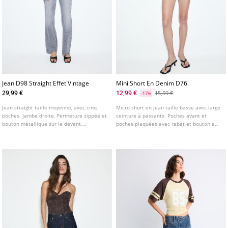
Jean D98 Straight Effet Vintage
Mini Short En Denim D76
29,99 €
12,99 €
15,59 €
-17%
Jean straight taille moyenne, avec cinq
Micro short en jean taille basse avec large
poches. Jambe droite. Fermeture zippée et
ceinture à passants. Poches avant et
bouton métallique sur le devant.
poches plaquées avec rabat et bouton au
Disponible en plusieurs coloris. Tiro: Taille
dos. Fermeture avant avec fermeture
normale, au niveau du nombril Tejido:
éclair et double bouton métallique.
Comfort
Disponible en plusieurs couleurs.