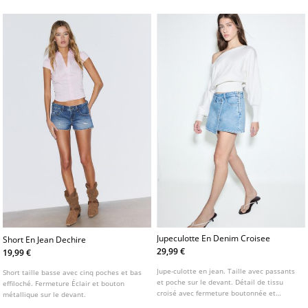
de pattes aux épaules.
arrière.
Jupeculotte En Denim Croisee
Short En Jean Dechire
29,99 €
19,99 €
Jupe-culotte en jean. Taille avec passants
Short taille basse avec cinq poches et bas
et poche sur le devant. Détail de tissu
effiloché. Fermeture Éclair et bouton
croisé avec fermeture boutonnée et
métallique sur le devant.
fermeture Éclair métallique sur le côté.