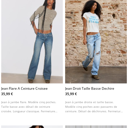
Jean Flare A Ceinture Croisee
Jean Droit Taille Basse Dechire
35,99 €
35,99 €
Jean à jambe flare. Modèle cinq poches.
Jean à jambe droite et taille basse.
Taille basse avec détail de ceinture
Modèle cinq poches avec passants de
croisée. Longueur classique. Fermeture
ceinture. Détail de déchirures. Fermeture
avant par zip et bouton.
frontale zippée et bouton métallique.