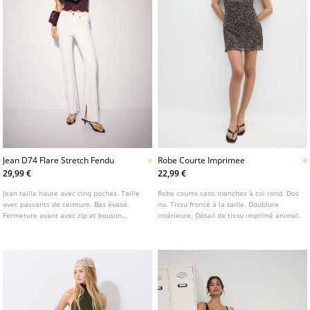
Jean D74 Flare Stretch Fendu
Robe Courte Imprimee
29,99 €
22,99 €
Jean taille haute avec cinq poches. Taille
Robe courte sans manches à col rond. Dos
avec passants de ceinture. Bas évasé.
nu. Tissu froncé à la taille. Doublure
Fermeture avant avec zip et bouton
intérieure. Détail de tissu imprimé animal.
métallique. Disponible en plusieurs
coloris.