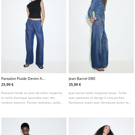
Pantalon Fluide Denim A
Jean Barrel D80
Cordon
25,99 €
35,99 €
Pantalon fluide en jean de taille moyenne
Jean barrel taille moyenne haute. Taille
et taille élastique ajustable avec des
avec passants et design à cinq poches.
cordons assortis. Poches latérales. Jambe
Fermeture avant avec fermeture éclair et
large et droite. Disponible en plusieurs
bouton. Disponible en plusieurs coloris.
couleurs.