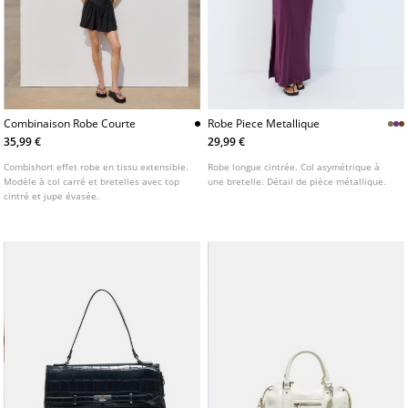
Combinaison Robe Courte
Robe Piece Metallique
35,99 €
29,99 €
Combishort effet robe en tissu extensible.
Robe longue cintrée. Col asymétrique à
Modèle à col carré et bretelles avec top
une bretelle. Détail de pièce métallique.
cintré et jupe évasée.