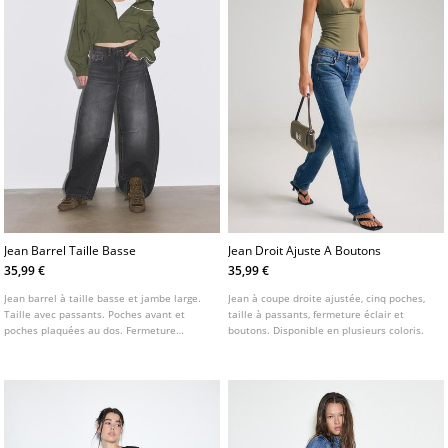
Jean Barrel Taille Basse
Jean Droit Ajuste A Boutons
35,99 €
35,99 €
Jean barrel à taille basse et jambe large.
Jean à coupe droite ajustée, cinq poches,
Taille avec passants. Poches avant et
taille à passants, fermeture éclair et
poches plaquées au dos. Fermeture
boutons. Disponible en plusieurs coloris.
frontale zippée et boutonnée.