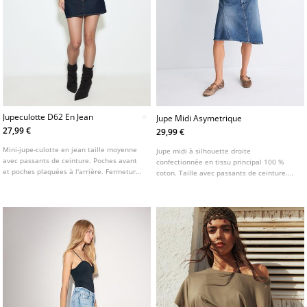
Jupeculotte D62 En Jean
Jupe Midi Asymetrique
27,99 €
29,99 €
Mini-jupe-culotte en jean taille moyenne
Jupe midi à silhouette droite
avec passants de ceinture. Poches avant
confectionnée en tissu principal 100 %
et poches plaquées à l'arrière. Fermeture
coton. Taille avec passants de ceinture.
éclair et bouton métallique sur le devant.
Modèle cinq poches. Fermeture zippée et
boutonnée sur le devant. Fini délavé.
Détail de bas asymétrique.