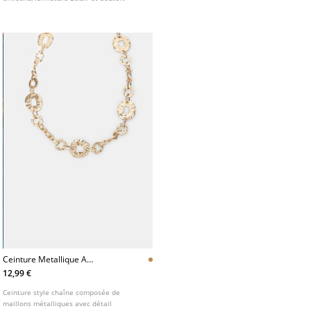
Ceinture Metallique A
Anneaux Marteles
12,99 €
Ceinture style chaîne composée de
maillons métalliques avec détail