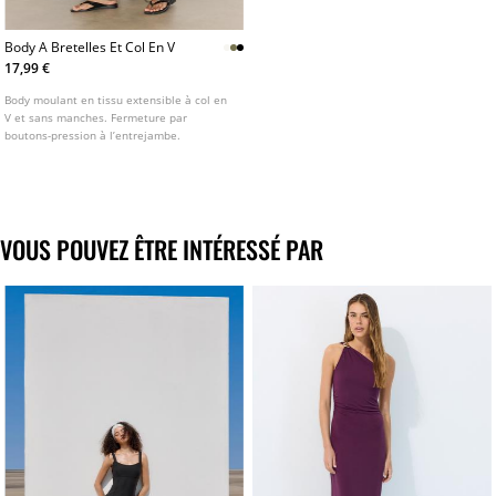
Body A Bretelles Et Col En V
17,99 €
Body moulant en tissu extensible à col en
V et sans manches. Fermeture par
boutons-pression à l’entrejambe.
VOUS POUVEZ ÊTRE INTÉRESSÉ PAR