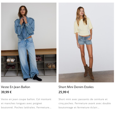
Veste En Jean Ballon
Short Mini Denim Etoiles
39,99 €
25,99 €
Veste en jean coupe ballon. Col montant
Short mini avec passants de ceinture et
et manches longues avec poignet
cinq poches. Fermeture avant avec double
boutonné. Poches latérales. Fermeture
boutonnage et fermeture éclair
avant zippée dissimulée sous patte. Détail
métallique. Détail d'étoiles sur les poches