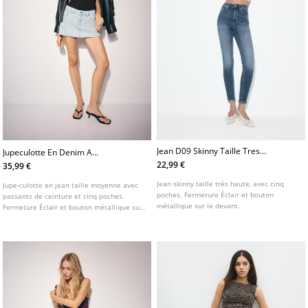
Jean D09 Skinny Taille Tres
Jupeculotte En Denim A
Haute
Brillants
22,99 €
35,99 €
Jean skinny taille très haute, avec cinq
Jupe-culotte en jean taille moyenne avec
poches. Fermeture Éclair et bouton
passants de ceinture et cinq poches.
métallique sur le devant.
Fermeture Éclair et bouton métallique sur
le devant. Détail de brillants.