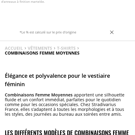
d'anneaux à finition martelée.
*Le % est calculé sur le prix d'origine
ACCUEIL
VÊTEMENTS
T-SHIRTS
COMBINAISONS FEMME MOYENNES
Élégance et polyvalence pour le vestiaire
féminin
Combinaisons Femme Moyennes
apportent une silhouette
fluide et un confort immédiat, parfaites pour le quotidien
comme pour les occasions spéciales. Chez Stradivarius
France, elles s’adaptent à toutes les morphologies et à tous
les styles, des journées au bureau aux soirées entre amis.
LES DIFFÉRENTS MODÈLES DE COMBINAISONS FEMME