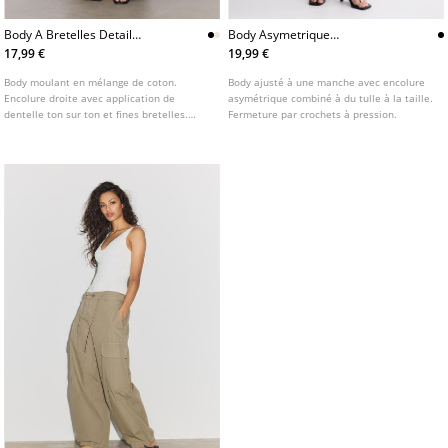
Body A Bretelles Detail
Body Asymetrique
Dentelle
Transparent
17,99 €
19,99 €
Body moulant en mélange de coton.
Body ajusté à une manche avec encolure
Encolure droite avec application de
asymétrique combiné à du tulle à la taille.
dentelle ton sur ton et fines bretelles.
Fermeture par crochets à pression.
Fermeture à boutons-pression à
l’entrejambe.