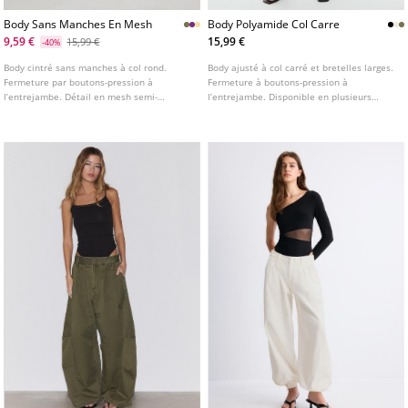
Body Sans Manches En Mesh
Body Polyamide Col Carre
9,59 €
15,99 €
15,99 €
-40%
Body cintré sans manches à col rond.
Body ajusté à col carré et bretelles larges.
Fermeture par boutons-pression à
Fermeture à boutons-pression à
l’entrejambe. Détail en mesh semi-
l’entrejambe. Disponible en plusieurs
transparent sur la poitrine.
coloris.