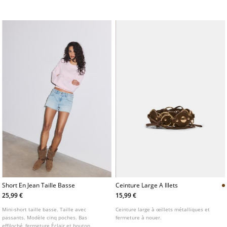
Fermeture Éclair et bouton métallique sur
le devant.
Short En Jean Taille Basse
Ceinture Large A Illets
25,99 €
15,99 €
Mini-short taille basse. Taille avec
Ceinture large à œillets métalliques et
passants. Modèle cinq poches. Bas
fermeture à nouer.
effiloché, fermeture Éclair et bouton.