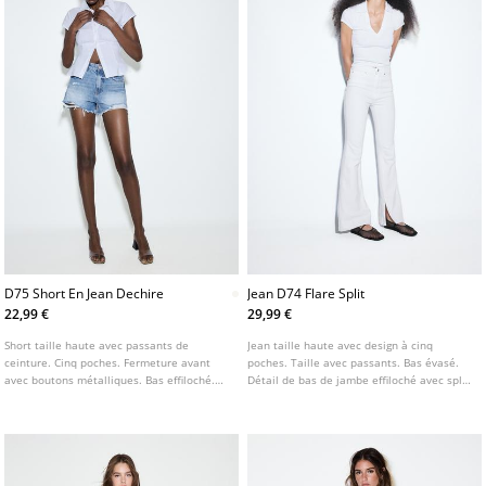
D75 Short En Jean Dechire
Jean D74 Flare Split
22,99 €
29,99 €
Short taille haute avec passants de
Jean taille haute avec design à cinq
ceinture. Cinq poches. Fermeture avant
poches. Taille avec passants. Bas évasé.
avec boutons métalliques. Bas effiloché.
Détail de bas de jambe effiloché avec split
Détail déchiré sur le devant. Disponible en
latéral intérieur. Fermeture avant avec zip
plusieurs coloris.
et bouton métallique. Disponible en
plusieurs coloris.