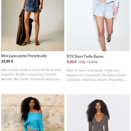
Mini Jupeculotte Portefeuille
D79 Short Taille Basse
29,99 €
9,99 €
11,99 €
-17%
Jupe culotte courte à coupe droite et taille
Short en jean taille basse. Taille avec
moyenne. Modèle cinq poches. Finition
passants et cinq poches. Fermeture Éclair
délavée. Bas croisé. Fermeture avant par
et bouton métallique devant. Disponible
zip et bouton décalé.
en plusieurs couleurs.