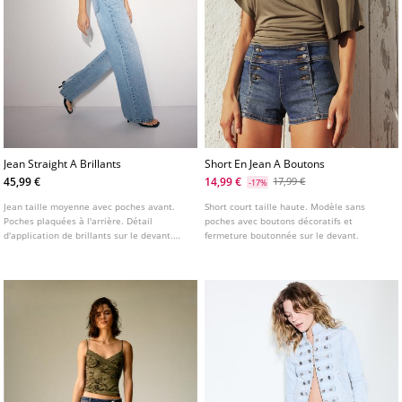
Jean Straight A Brillants
Short En Jean A Boutons
45,99 €
14,99 €
17,99 €
-17%
Jean taille moyenne avec poches avant.
Short court taille haute. Modèle sans
Poches plaquées à l'arrière. Détail
poches avec boutons décoratifs et
d'application de brillants sur le devant.
fermeture boutonnée sur le devant.
Jambe droite. Fermeture avant avec zip et
bouton métallique.