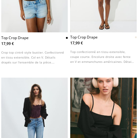
Top Crop Drape
Top Crop Drape
17,99 €
17,99 €
Top confectionné en tissu extensible,
Crop top cintré style bustier. Confectionné
coupe courte. Encolure droite avec fente
en tissu extensible. Col en V. Détails
en V et emmanchures américaines. Détail
drapés sur l'ensemble de la pièce.
drapé sur l'ensemble de la pièce.
Disponible en plusieurs coloris.