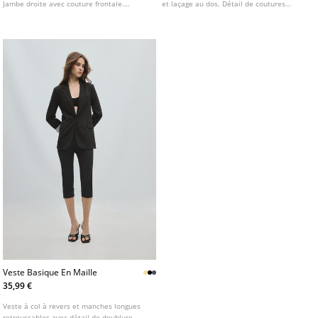
Jambe droite avec couture frontale.
et laçage au dos. Détail de coutures
Disponible en plusieurs coloris.
apparentes.
Veste Basique En Maille
35,99 €
Veste à col à revers et manches longues
retroussables avec détail de doublure