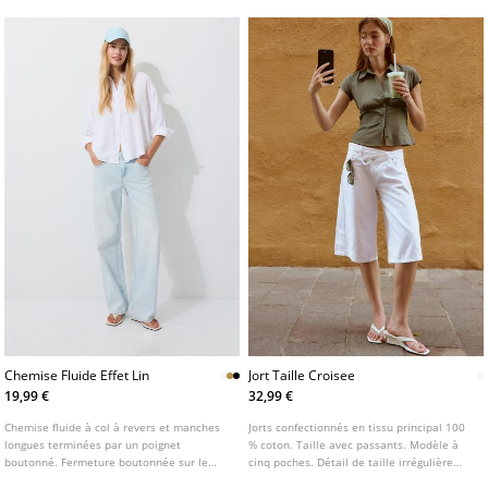
Chemise Fluide Effet Lin
Jort Taille Croisee
19,99 €
32,99 €
Chemise fluide à col à revers et manches
Jorts confectionnés en tissu principal 100
longues terminées par un poignet
% coton. Taille avec passants. Modèle à
boutonné. Fermeture boutonnée sur le
cinq poches. Détail de taille irrégulière
devant. Disponible en plusieurs couleurs.
avec fermeture frontale croisée par