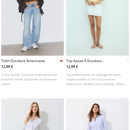
Tshirt Encolure Americaine
Top Ajuste A Encolure
Americaine
12,99 €
12,99 €
T-shirt ajusté. Encolure américaine avec
Top confectionné en mélange de coton,
encolure ronde. Disponible en plusieurs
coupe ajustée, col en V et encolure
coloris.
américaine. Modèle sans manches. Détail
de lien à nouer.