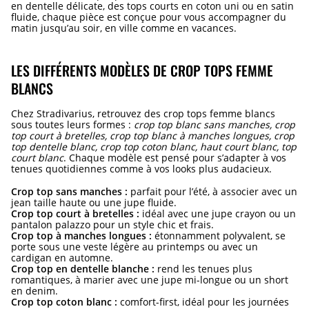
en dentelle délicate, des tops courts en coton uni ou en satin
fluide, chaque pièce est conçue pour vous accompagner du
matin jusqu’au soir, en ville comme en vacances.
LES DIFFÉRENTS MODÈLES DE CROP TOPS FEMME
BLANCS
Chez Stradivarius, retrouvez des crop tops femme blancs
sous toutes leurs formes :
crop top blanc sans manches, crop
top court à bretelles, crop top blanc à manches longues, crop
top dentelle blanc, crop top coton blanc, haut court blanc, top
court blanc
. Chaque modèle est pensé pour s’adapter à vos
tenues quotidiennes comme à vos looks plus audacieux.
Crop top sans manches :
parfait pour l’été, à associer avec un
jean taille haute ou une jupe fluide.
Crop top court à bretelles :
idéal avec une jupe crayon ou un
pantalon palazzo pour un style chic et frais.
Crop top à manches longues :
étonnamment polyvalent, se
porte sous une veste légère au printemps ou avec un
cardigan en automne.
Crop top en dentelle blanche :
rend les tenues plus
romantiques, à marier avec une jupe mi-longue ou un short
en denim.
Crop top coton blanc :
comfort-first, idéal pour les journées