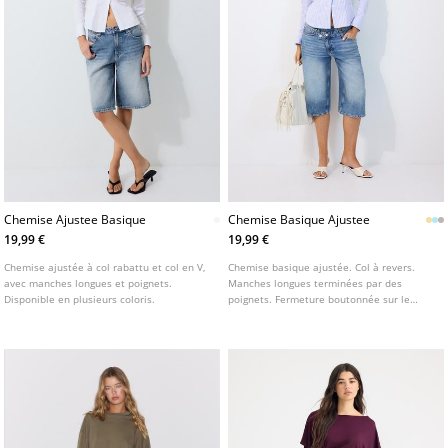
Chemise Ajustee Basique
Chemise Basique Ajustee
19,99 €
19,99 €
Chemise ajustée à col rabattu et col en V,
Chemise basique ajustée. Col à revers.
avec manches longues et poignets.
Manches longues terminées par des
Disponible en plusieurs coloris.
poignets. Fermeture boutonnée sur le
devant. Disponible en plusieurs coloris.