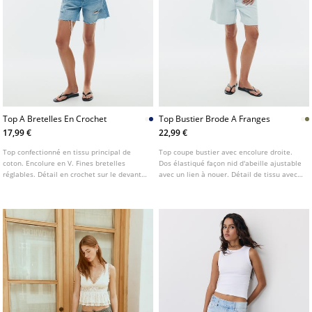
Top A Bretelles En Crochet
Top Bustier Brode A Franges
17,99 €
22,99 €
Top confectionné en tissu principal de
Top coupe bustier avec encolure droite.
coton. Encolure en V. Fines bretelles
Dos élastiqué façon nid d'abeille ajustable
réglables. Détail en crochet sur le devant
avec un lien à nouer. Détail de tissu avec
et élastique nid d'abeille dans le dos.
broderies et franges. Disponible en
Disponible en plusieurs couleurs.
plusieurs couleurs.