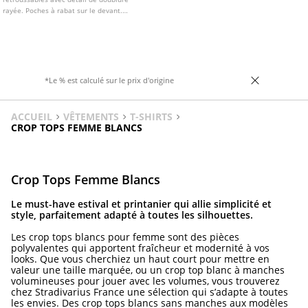
rayée. Poches à rabat sur le devant.
Fermeture boutonnée sur le devant.
*Le % est calculé sur le prix d'origine
ACCUEIL
VÊTEMENTS
T-SHIRTS
CROP TOPS FEMME BLANCS
Crop Tops Femme Blancs
Le must-have estival et printanier qui allie simplicité et
style, parfaitement adapté à toutes les silhouettes.
Les crop tops blancs pour femme sont des pièces
polyvalentes qui apportent fraîcheur et modernité à vos
looks. Que vous cherchiez un haut court pour mettre en
valeur une taille marquée, ou un crop top blanc à manches
volumineuses pour jouer avec les volumes, vous trouverez
chez Stradivarius France une sélection qui s’adapte à toutes
les envies. Des crop tops blancs sans manches aux modèles