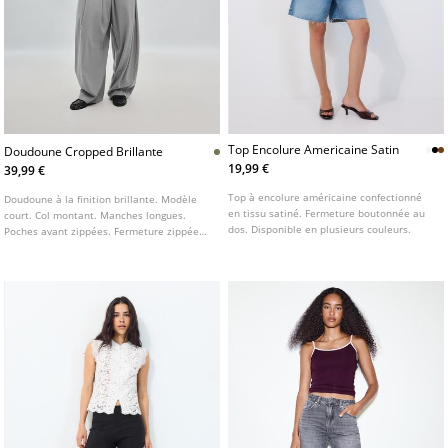
Top Encolure Americaine Satin
Doudoune Cropped Brillante
19,99 €
39,99 €
Top à encolure américaine confectionné
Doudoune à la finition brillante. Modèle
en tissu satiné. Fermeture boutonnée au
court. Col montant. Manches longues.
dos. Disponible en plusieurs couleurs.
Poches avant zippées. Fermeture zippée
sur le devant.