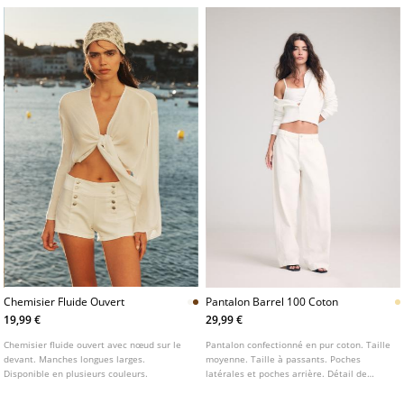
Chemisier Fluide Ouvert
Pantalon Barrel 100 Coton
19,99 €
29,99 €
Chemisier fluide ouvert avec nœud sur le
Pantalon confectionné en pur coton. Taille
devant. Manches longues larges.
moyenne. Taille à passants. Poches
Disponible en plusieurs couleurs.
latérales et poches arrière. Détail de
coutures marquées sur le devant.
Fermeture Éclair et bouton sur le devant.