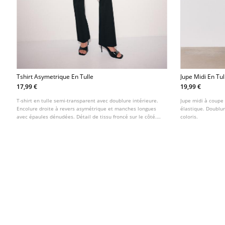
Tshirt Asymetrique En Tulle
Jupe Midi En Tul
17,99 €
19,99 €
T-shirt en tulle semi-transparent avec doublure intérieure.
Jupe midi à coupe 
Encolure droite à revers asymétrique et manches longues
élastique. Doublur
avec épaules dénudées. Détail de tissu froncé sur le côté.
coloris.
Disponible en plusieurs couleurs.