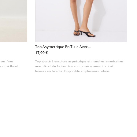
Top Asymetrique En Tulle Avec
Foulard
17,99 €
avec fines
Top ajusté à encolure asymétrique et manches américaines
mprimé floral.
avec détail de foulard ton sur ton au niveau du col et
fronces sur le côté. Disponible en plusieurs coloris.