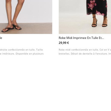
le
Robe Midi Imprimee En Tulle Et
Dentelle
29,99 €
droite confectionnée en tulle. Taille
Robe midi confectionnée en tulle. Col en V 
e intérieure. Disponible en plusieurs
bretelles. Détail de dentelle à l'encolure. I