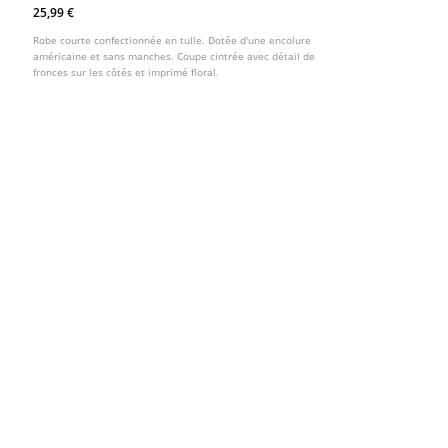
Imprime Floral
25,99 €
Robe courte confectionnée en tulle. Dotée d'une encolure
américaine et sans manches. Coupe cintrée avec détail de
fronces sur les côtés et imprimé floral.