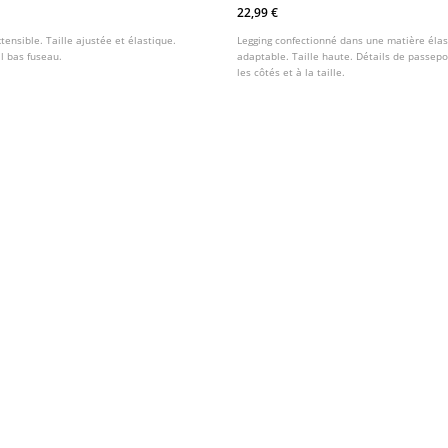
22,99 €
tensible. Taille ajustée et élastique.
Legging confectionné dans une matière élas
il bas fuseau.
adaptable. Taille haute. Détails de passepo
les côtés et à la taille.