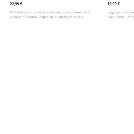
22,99 €
19,99 €
Pantalon ajusté taille haute à cinq poches. Fermeture à
Legging en tissu ex
glissière et bouton. Disponible en plusieurs coloris.
Taille haute. Déta