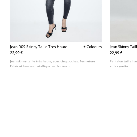
Jean D09 Skinny Taille Tres Haute
+ Coloeurs
Jean Skinny Tai
22,99 €
22,99 €
Jean skinny taille très haute, avec cinq poches. Fermeture
Pantalon taille h
Éclair et bouton métallique sur le devant.
et braguette.