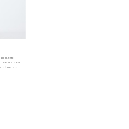
à passants.
e. Jambe courte
ip et bouton
s.