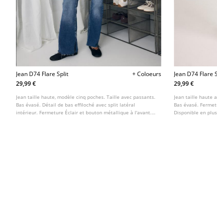
Jean D74 Flare Split
+ Coloeurs
Jean D74 Flare 
29,99 €
29,99 €
Jean taille haute, modèle cinq poches. Taille avec passants.
Jean taille haute 
Bas évasé. Détail de bas effiloché avec split latéral
Bas évasé. Fermet
intérieur. Fermeture Éclair et bouton métallique à l'avant.
Disponible en plus
Disponible en plusieurs coloris.