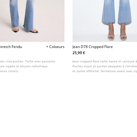
Stretch Fendu
+ Coloeurs
Jean D78 Cropped Flare
25,99 €
avec cinq poches. Taille avec passants.
Jean cropped flare taille haute et ceinture 
ure zippée et bouton métallique.
Poches avant et poches plaquées à l'arrièr
ieurs coloris.
et ourlet effiloché. Fermeture avant avec z
métallique. Disponible en plusieurs couleur