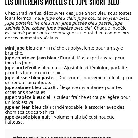
LES DIFFÉRENTS MODÈLES DE JUPE SHORT BLEU
Chez Stradivarius, découvrez des Jupe Short Bleu sous toutes
leurs formes :
mini jupe bleu clair, jupe courte en jean bleu,
jupe portefeuille bleu nuit, jupe plissée bleu pastel, jupe
satinée bleu cobalt, jupe trapèze bleu ciel
. Chaque modèle
est pensé pour vous accompagner au quotidien comme lors
de vos moments spéciaux.
Mini jupe bleu clair :
Fraîche et polyvalente pour un style
branché.
Jupe courte en jean bleu :
Durabilité et esprit casual pour
tous les jours.
Jupe portefeuille bleu nuit :
Ajustable et féminine, parfaite
pour les looks matin et soir.
Jupe plissée bleu pastel :
Douceur et mouvement, idéale pour
un rendu romantique.
Jupe satinée bleu cobalt :
Élégance instantanée pour les
occasions spéciales.
Jupe trapèze bleu ciel :
Couleur fraîche et coupe légère pour
un look estival.
Jupe en jean bleu clair :
Indémodable, à associer avec des
chemises et des t-shirts.
Jupe évasée bleu nuit :
Volume maîtrisé et silhouette
flatteuse.