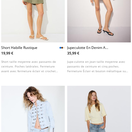
Short Habille Rustique
Jupeculotte En Denim A
Brillants
19,99 €
35,99 €
Short taille moyenne avec passants de
Jupe-culotte en jean taille moyenne avec
ceinture. Poches latérales. Fermeture
passants de ceinture et cinq poches.
avant avec fermeture éclair et crochet
Fermeture Éclair et bouton métallique sur
métallique. Détail de pinces avant.
le devant. Détail de brillants.
Disponible en plusieurs coloris.