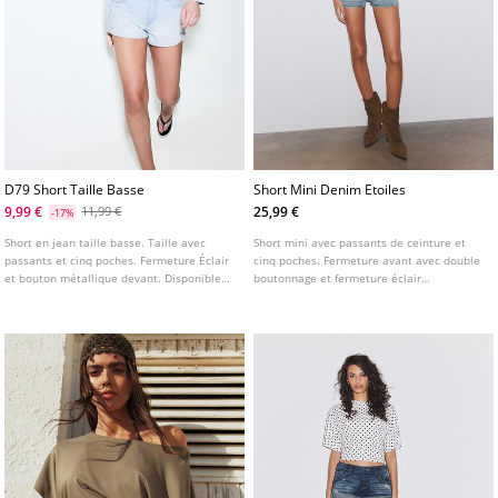
D79 Short Taille Basse
Short Mini Denim Etoiles
9,99 €
25,99 €
11,99 €
-17%
Short en jean taille basse. Taille avec
Short mini avec passants de ceinture et
passants et cinq poches. Fermeture Éclair
cinq poches. Fermeture avant avec double
et bouton métallique devant. Disponible
boutonnage et fermeture éclair
en plusieurs couleurs.
métallique. Détail d'étoiles sur les poches
arrière.