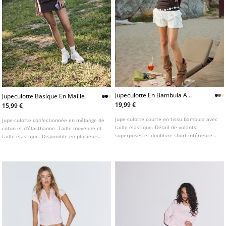
Jupeculotte En Bambula A
Jupeculotte Basique En Maille
Volants L01261250
19,99 €
15,99 €
Jupe-culotte courte en tissu bambula avec
Jupe-culotte confectionnée en mélange de
taille élastique. Détail de volants
coton et d'élasthanne. Taille moyenne et
superposés et doublure short intérieure
taille élastique. Disponible en plusieurs
ton sur ton. Disponible en plusieurs
coloris.
coloris.