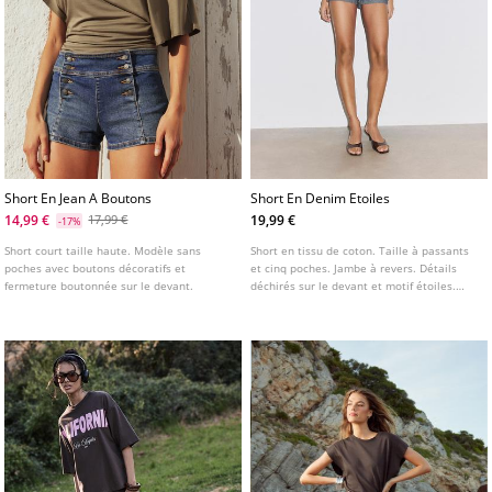
Short En Jean A Boutons
Short En Denim Etoiles
14,99 €
19,99 €
17,99 €
-17%
Short court taille haute. Modèle sans
Short en tissu de coton. Taille à passants
poches avec boutons décoratifs et
et cinq poches. Jambe à revers. Détails
fermeture boutonnée sur le devant.
déchirés sur le devant et motif étoiles.
Fermeture Éclair et bouton métallique sur
le devant.