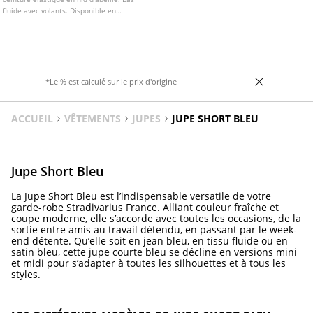
fluide avec volants. Disponible en
plusieurs couleurs.
*Le % est calculé sur le prix d'origine
ACCUEIL
VÊTEMENTS
JUPES
JUPE SHORT BLEU
Jupe Short Bleu
La Jupe Short Bleu est l’indispensable versatile de votre
garde-robe Stradivarius France. Alliant couleur fraîche et
coupe moderne, elle s’accorde avec toutes les occasions, de la
sortie entre amis au travail détendu, en passant par le week-
end détente. Qu’elle soit en jean bleu, en tissu fluide ou en
satin bleu, cette jupe courte bleu se décline en versions mini
et midi pour s’adapter à toutes les silhouettes et à tous les
styles.