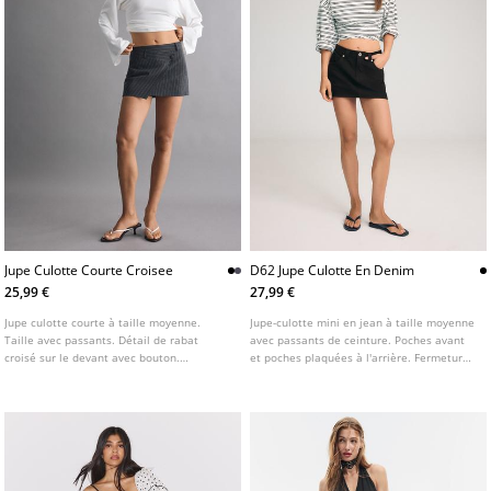
Jupe Culotte Courte Croisee
D62 Jupe Culotte En Denim
25,99 €
27,99 €
Jupe culotte courte à taille moyenne.
Jupe-culotte mini en jean à taille moyenne
Taille avec passants. Détail de rabat
avec passants de ceinture. Poches avant
croisé sur le devant avec bouton.
et poches plaquées à l'arrière. Fermeture
Fermeture éclair latérale dissimulée.
avant zippée avec bouton métallique.
Disponible en plusieurs coloris.