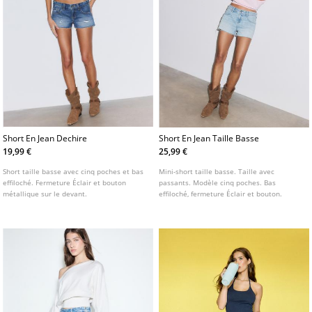
Short En Jean Dechire
Short En Jean Taille Basse
19,99 €
25,99 €
Short taille basse avec cinq poches et bas
Mini-short taille basse. Taille avec
effiloché. Fermeture Éclair et bouton
passants. Modèle cinq poches. Bas
métallique sur le devant.
effiloché, fermeture Éclair et bouton.