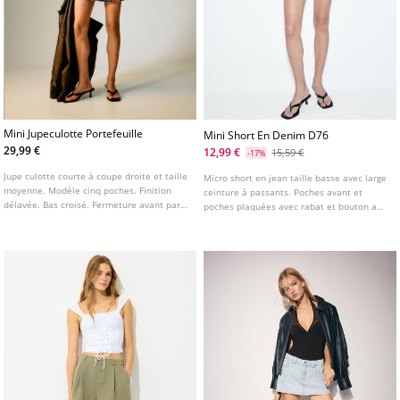
Mini Jupeculotte Portefeuille
Mini Short En Denim D76
29,99 €
12,99 €
15,59 €
-17%
Jupe culotte courte à coupe droite et taille
Micro short en jean taille basse avec large
moyenne. Modèle cinq poches. Finition
ceinture à passants. Poches avant et
délavée. Bas croisé. Fermeture avant par
poches plaquées avec rabat et bouton au
zip et bouton décalé.
dos. Fermeture avant avec fermeture
éclair et double bouton métallique.
Disponible en plusieurs couleurs.