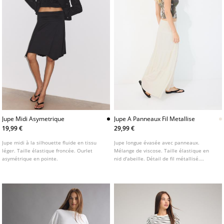
Jupe Midi Asymetrique
Jupe A Panneaux Fil Metallise
19,99 €
29,99 €
Jupe midi à la silhouette fluide en tissu
Jupe longue évasée avec panneaux.
léger. Taille élastique froncée. Ourlet
Mélange de viscose. Taille élastique en
asymétrique en pointe.
nid d'abeille. Détail de fil métallisé.
Doublée. Disponible en plusieurs couleurs.