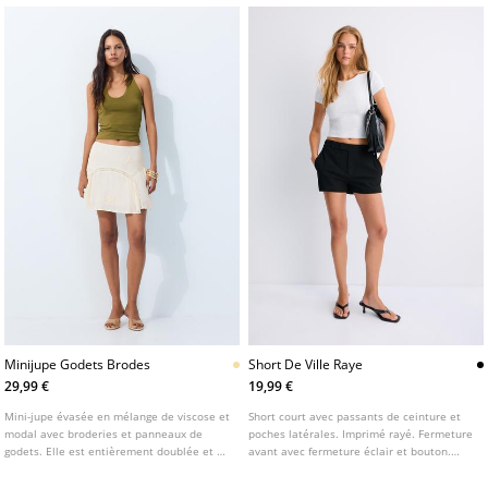
Minijupe Godets Brodes
Short De Ville Raye
29,99 €
19,99 €
Mini-jupe évasée en mélange de viscose et
Short court avec passants de ceinture et
modal avec broderies et panneaux de
poches latérales. Imprimé rayé. Fermeture
godets. Elle est entièrement doublée et se
avant avec fermeture éclair et bouton.
ferme par une fermeture éclair au dos.
Disponible en plusieurs coloris.