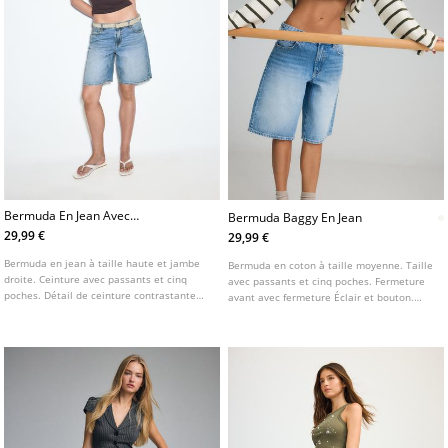
Bermuda En Jean Avec
Bermuda Baggy En Jean
Ceinture
29,99 €
29,99 €
Bermuda en jean à taille haute et jambe
Bermuda en coton à taille moyenne. Taille
droite. Ceinture avec passants et cinq
avec passants et cinq poches. Fermeture
poches. Détail de ceinture contrastante
avant avec fermeture Éclair et bouton.
amovible. Disponible en plusieurs
Disponible en plusieurs couleurs.
couleurs.