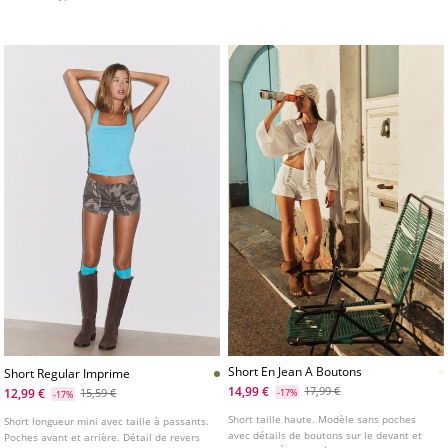
Disponible en plusieurs couleurs.
Short En Jean A Boutons
Short Regular Imprime
14,99 €
17,99 €
12,99 €
15,59 €
-17%
-17%
Short taille haute. Modèle sans poches
Short longueur mini avec taille à passants.
avec détails de boutons sur le devant et
Poches avant et arrière. Détail de revers