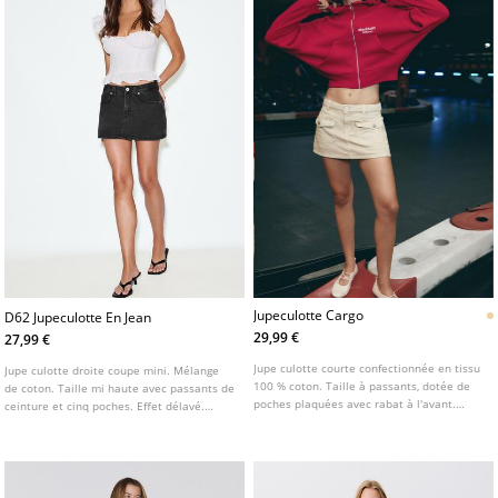
Jupeculotte Cargo
D62 Jupeculotte En Jean
29,99 €
27,99 €
Jupe culotte courte confectionnée en tissu
Jupe culotte droite coupe mini. Mélange
100 % coton. Taille à passants, dotée de
de coton. Taille mi haute avec passants de
poches plaquées avec rabat à l'avant.
ceinture et cinq poches. Effet délavé.
Fermeture par zip et bouton métallique
Fermeture éclair et bouton sur le devant.
sur le devant.
Disponible en plusieurs couleurs.