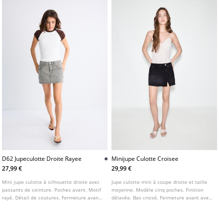
D62 Jupeculotte Droite Rayee
Minijupe Culotte Croisee
27,99 €
29,99 €
Mini jupe culotte à silhouette droite avec
Jupe culotte mini à coupe droite et taille
passants de ceinture. Poches avant. Motif
moyenne. Modèle cinq poches. Finition
rayé. Détail de coutures. Fermeture avant
délavée. Bas croisé. Fermeture avant avec
zippée et boutonnée.
zip et bouton.