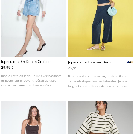
Jupeculotte En Denim Croisee
Jupeculotte Toucher Doux
29,99 €
25,99 €
Jupe-culotte en jean. Taille avec passants
Pantalon doux au toucher, en tissu fluide.
et poche sur le devant. Détail de tissu
Taille élastique. Poches latérales. Jambe
croisé avec fermeture boutonnée et
large et courte. Disponible en plusieurs
fermeture Éclair métallique sur le côté.
couleurs.