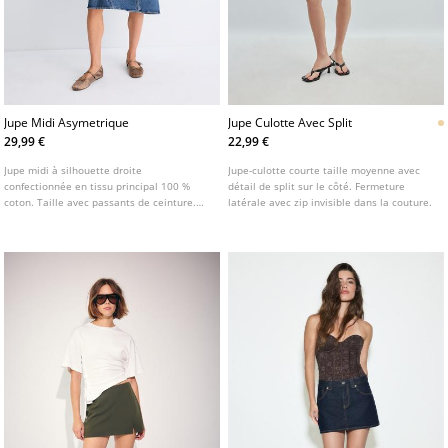
Jupe Midi Asymetrique
Jupe Culotte Avec Split
29,99 €
22,99 €
Jupe midi à silhouette droite
Jupe-culotte courte taille moyenne avec
confectionnée en tissu principal 100 %
détail de split sur le côté. Fermeture
coton. Taille avec passants de ceinture.
latérale avec zip invisible dans la couture.
Modèle cinq poches. Fermeture zippée et
boutonnée sur le devant. Fini délavé.
Détail de bas asymétrique.