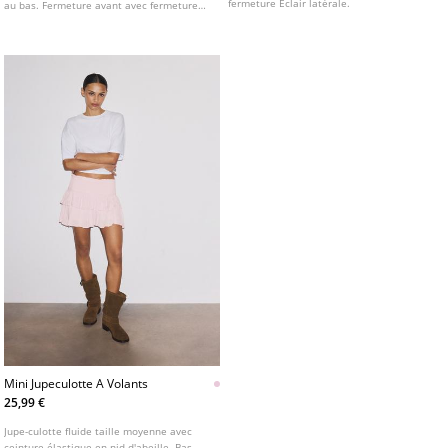
fermeture Éclair latérale.
au bas. Fermeture avant avec fermeture
éclair et bouton.
Mini Jupeculotte A Volants
25,99 €
Jupe-culotte fluide taille moyenne avec
ceinture élastique en nid d'abeille. Bas