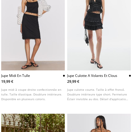
Jupe Midi En Tulle
Jupe Culotte A Volants Et Clous
19,99 €
29,99 €
Jupe midi à coupe droite confectionnée en
Jupe culotte courte. Taille à effet froncé.
tulle. Taille élastique. Doublure intérieure.
Doublure intérieure type short. Fermeture
Disponible en plusieurs coloris.
Éclair invisible au dos. Détail d'application
de clous.