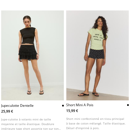
éclair et double bouton.
Short Mini A Pois
Jupeculotte Dentelle
15,99 €
25,99 €
Short mini confectionné en tissu principal
Jupe-culotte à volants mini de taille
à base de coton mélangé. Taille élastique.
moyenne et taille élastique. Doublure
Détail d'imprimé à pois.
intérieure type short assortie ton sur ton.