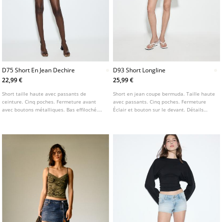
D75 Short En Jean Dechire
D93 Short Longline
22,99 €
25,99 €
Short taille haute avec passants de
Short en jean coupe bermuda. Taille haute
ceinture. Cinq poches. Fermeture avant
avec passants. Cinq poches. Fermeture
avec boutons métalliques. Bas effiloché.
Éclair et bouton sur le devant. Détails
Détail déchiré sur le devant. Disponible en
déchirés et bas effiloché. Disponible en
plusieurs coloris.
plusieurs couleurs.