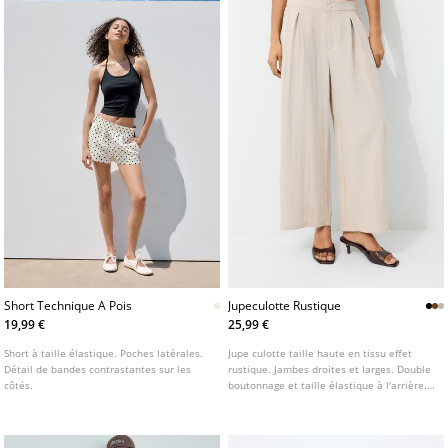
Short Technique A Pois
Jupeculotte Rustique
19,99 €
25,99 €
Short à taille élastique. Poches latérales.
Jupe culotte taille haute en tissu effet
Détail de bandes contrastantes sur les
rustique. Jambes droites et larges. Double
côtés.
boutonnage et taille élastique à l'arrière.
Poches latérales. Disponible en plusieurs
coloris.