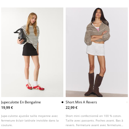
Jupeculotte En Bengaline
Short Mini A Revers
19,99 €
22,99 €
Jupe-culotte ajustée taille moyenne avec
Short mini confectionné en 100 % coton.
fermeture éclair latérale invisible dans la
Taille avec passants. Poches avant. Bas à
couture.
revers. Fermeture avant avec fermeture