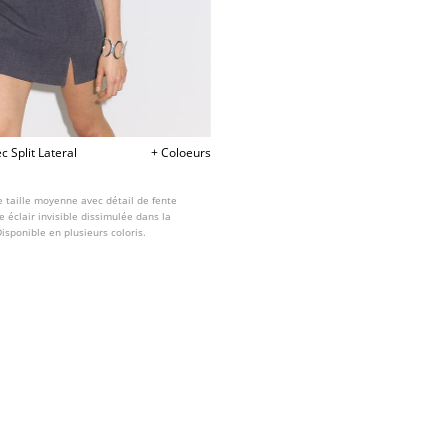
c Split Lateral
+ Coloeurs
e taille moyenne avec détail de fente
e éclair invisible dissimulée dans la
Disponible en plusieurs coloris.