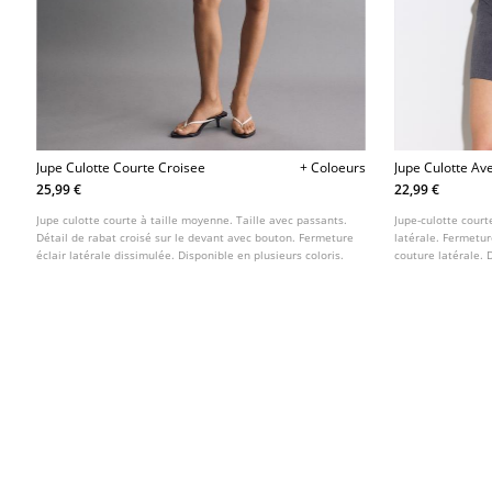
Jupe Culotte Courte Croisee
+ Coloeurs
Jupe Culotte Ave
25,99 €
22,99 €
Jupe culotte courte à taille moyenne. Taille avec passants.
Jupe-culotte court
Détail de rabat croisé sur le devant avec bouton. Fermeture
latérale. Fermetur
éclair latérale dissimulée. Disponible en plusieurs coloris.
couture latérale. 