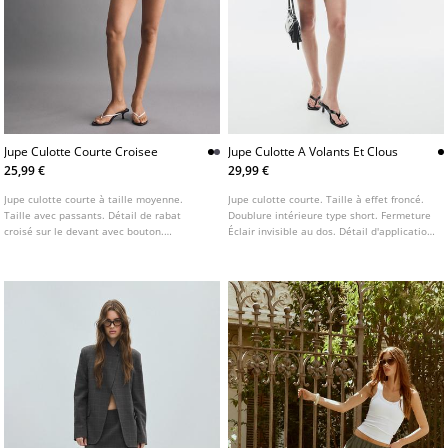
Jupe Culotte Courte Croisee
Jupe Culotte A Volants Et Clous
25,99 €
29,99 €
Jupe culotte courte à taille moyenne.
Jupe culotte courte. Taille à effet froncé.
Taille avec passants. Détail de rabat
Doublure intérieure type short. Fermeture
croisé sur le devant avec bouton.
Éclair invisible au dos. Détail d'application
Fermeture éclair latérale dissimulée.
de clous.
Disponible en plusieurs coloris.