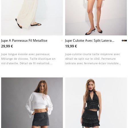
Jupe A Panneaux Fil Metallise
Jupe Culotte Avec Split Lateral
L04799768
29,99 €
19,99 €
Jupe longue évasée avec panneaux.
Jupe-culotte courte taille moyenne avec
Mélange de viscose. Taille élastique en
détail de split sur le côté. Fermeture
nid d'abeille. Détail de fil métallisé.
latérale avec fermeture éclair invisible
Doublée. Disponible en plusieurs couleurs.
dans la couture.