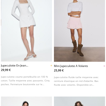
Jupeculotte En Jean
Mini Jupeculotte A Volants
Portefeuille
29,99 €
25,99 €
Jupe-culotte courte portefeuille en 100 %
Jupe-culotte fluide taille moyenne avec
coton. Taille moyenne avec passants. Cinq
ceinture élastique en nid d'abeille. Bas
poches. Fermeture boutonnée sur le
fluide avec volants. Disponible en
devant et fermeture Éclair latérale.
plusieurs couleurs.