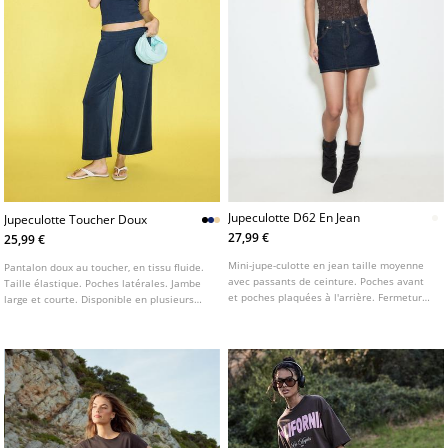
Jupeculotte D62 En Jean
Jupeculotte Toucher Doux
27,99 €
25,99 €
Mini-jupe-culotte en jean taille moyenne
Pantalon doux au toucher, en tissu fluide.
avec passants de ceinture. Poches avant
Taille élastique. Poches latérales. Jambe
et poches plaquées à l'arrière. Fermeture
large et courte. Disponible en plusieurs
éclair et bouton métallique sur le devant.
couleurs.