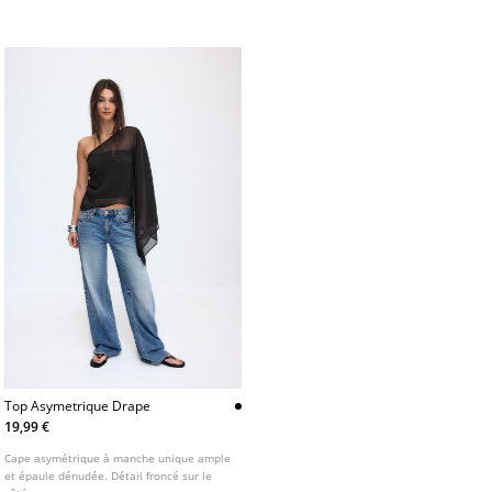
Top Asymetrique Drape
19,99 €
Cape asymétrique à manche unique ample
et épaule dénudée. Détail froncé sur le