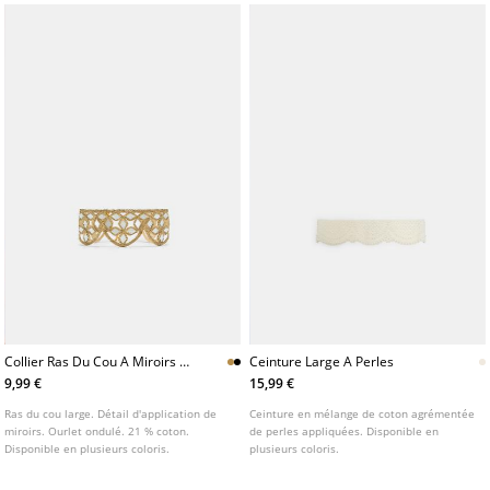
Collier Ras Du Cou A Miroirs Et
Ceinture Large A Perles
Bords Ondules
9,99 €
15,99 €
Ras du cou large. Détail d'application de
Ceinture en mélange de coton agrémentée
miroirs. Ourlet ondulé. 21 % coton.
de perles appliquées. Disponible en
Disponible en plusieurs coloris.
plusieurs coloris.