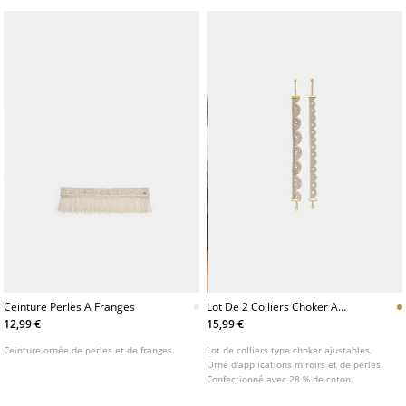
Ceinture Perles A Franges
Lot De 2 Colliers Choker A
Miroirs
12,99 €
15,99 €
Ceinture ornée de perles et de franges.
Lot de colliers type choker ajustables.
Orné d'applications miroirs et de perles.
Confectionné avec 28 % de coton.