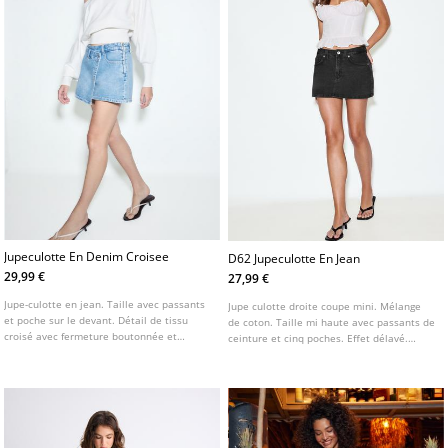
Jupeculotte En Denim Croisee
D62 Jupeculotte En Jean
29,99 €
27,99 €
Jupe-culotte en jean. Taille avec passants
Jupe culotte droite coupe mini. Mélange
et poche sur le devant. Détail de tissu
de coton. Taille mi haute avec passants de
croisé avec fermeture boutonnée et
ceinture et cinq poches. Effet délavé.
fermeture Éclair métallique sur le côté.
Fermeture éclair et bouton sur le devant.
Disponible en plusieurs couleurs.