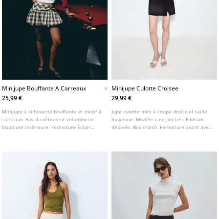
Minijupe Bouffante A Carreaux
Minijupe Culotte Croisee
25,99 €
29,99 €
Minijupe à silhouette bouffante et motif à
Jupe culotte mini à coupe droite et taille
carreaux. Bas du vêtement volumineux.
moyenne. Modèle cinq poches. Finition
Doublure intérieure. Fermeture Éclair
délavée. Bas croisé. Fermeture avant avec
invisible sur le côté.
zip et bouton.