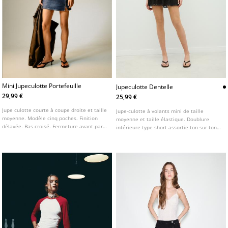
Mini Jupeculotte Portefeuille
Jupeculotte Dentelle
29,99 €
25,99 €
Jupe culotte courte à coupe droite et taille
Jupe-culotte à volants mini de taille
moyenne. Modèle cinq poches. Finition
moyenne et taille élastique. Doublure
délavée. Bas croisé. Fermeture avant par
intérieure type short assortie ton sur ton.
zip et bouton décalé.
Disponible en plusieurs couleurs.