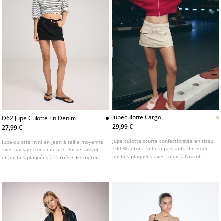
Jupeculotte Cargo
D62 Jupe Culotte En Denim
29,99 €
27,99 €
Jupe culotte courte confectionnée en tissu
Jupe-culotte mini en jean à taille moyenne
100 % coton. Taille à passants, dotée de
avec passants de ceinture. Poches avant
poches plaquées avec rabat à l'avant.
et poches plaquées à l'arrière. Fermeture
Fermeture par zip et bouton métallique
avant zippée avec bouton métallique.
sur le devant.