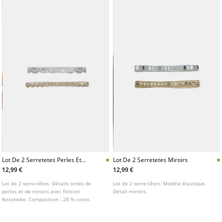
Lot De 2 Serretetes Perles Et
Lot De 2 Serretetes Miroirs
Miroirs
12,99 €
12,99 €
Lot de 2 serre-têtes. Détails ornés de
Lot de 2 serre-têtes. Modèle élastique.
perles et de miroirs avec finition
Détail miroirs.
festonnée. Composition : 28 % coton.