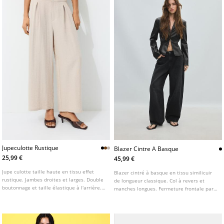
Jupeculotte Rustique
Blazer Cintre A Basque
25,99 €
45,99 €
Jupe culotte taille haute en tissu effet
Blazer cintré à basque en tissu similicuir
rustique. Jambes droites et larges. Double
de longueur classique. Col à revers et
boutonnage et taille élastique à l'arrière.
manches longues. Fermeture frontale par
Poches latérales. Disponible en plusieurs
agrafes.
coloris.