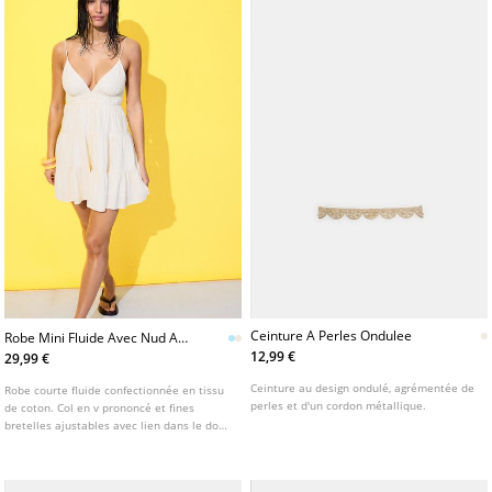
Ceinture A Perles Ondulee
Robe Mini Fluide Avec Nud Au
Dos
12,99 €
29,99 €
Ceinture au design ondulé, agrémentée de
Robe courte fluide confectionnée en tissu
perles et d'un cordon métallique.
de coton. Col en v prononcé et fines
bretelles ajustables avec lien dans le dos.
Dos nu et taille élastique.