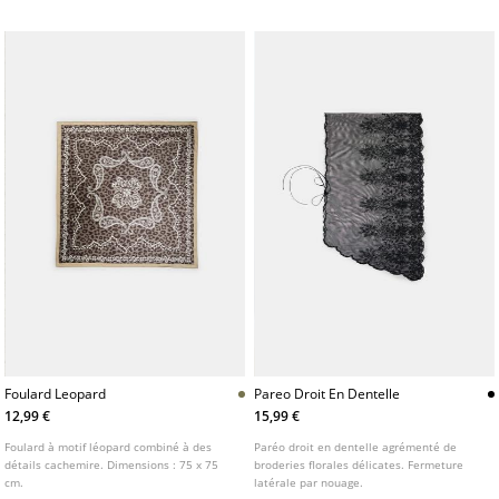
Foulard Leopard
Pareo Droit En Dentelle
12,99 €
15,99 €
Foulard à motif léopard combiné à des
Paréo droit en dentelle agrémenté de
détails cachemire. Dimensions : 75 x 75
broderies florales délicates. Fermeture
cm.
latérale par nouage.