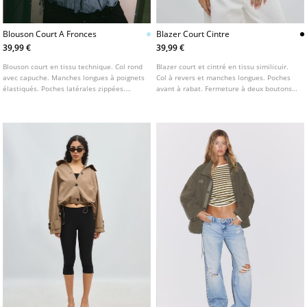
Blouson Court A Fronces
Blazer Court Cintre
39,99 €
39,99 €
Blouson court en tissu technique. Col rond
Blazer court et cintré en tissu similicuir.
avec capuche. Manches longues à poignets
Col à revers et manches longues. Poches
élastiqués. Poches latérales zippées.
avant à rabat. Fermeture à deux boutons
Fermeture avant par zip dissimulé sous
sur le devant.
patte à boutons pression. Finitions
froncées à la base.