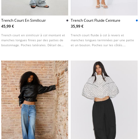
Trench Court En Similicuir
Trench Court Fluide Ceinture
45,99 €
35,99 €
Trench court en similicuir à col montant et
Trench court fluide à col à revers et
manches longues finies par des pattes de
manches longues terminées par une patte
boutonnage. Poches latérales. Détail de
et un bouton. Poches sur les côtés.
ceinture dans le même tissu. Fermeture
Fermeture croisée sur le devant avec
croisée boutonnée à l'avant. Disponible en
boutons. Disponible en plusieurs coloris.
plusieurs coloris.