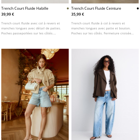
Trench Court Fluide Habille
Trench Court Fluide Ceinture
39,99 €
35,99 €
Trench court fluide avec col à revers et
Trench court fluide à col à revers et
manches longues avec détail de pattes.
manches longues avec patte et bouton.
Poches passepoilées sur les côtés.
Poches sur les côtés. Fermeture croisée
Fermeture frontale croisée boutonnée.
sur le devant avec boutons. Disponible en
plusieurs couleurs.