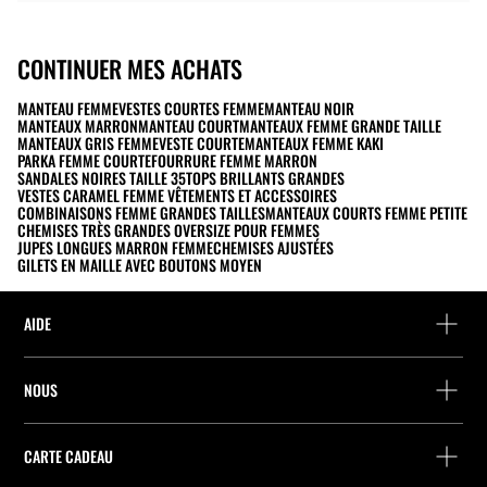
CONTINUER MES ACHATS
MANTEAU FEMME
VESTES COURTES FEMME
MANTEAU NOIR
MANTEAUX MARRON
MANTEAU COURT
MANTEAUX FEMME GRANDE TAILLE
MANTEAUX GRIS FEMME
VESTE COURTE
MANTEAUX FEMME KAKI
PARKA FEMME COURTE
FOURRURE FEMME MARRON
SANDALES NOIRES TAILLE 35
TOPS BRILLANTS GRANDES
VESTES CARAMEL FEMME VÊTEMENTS ET ACCESSOIRES
COMBINAISONS FEMME GRANDES TAILLES
MANTEAUX COURTS FEMME PETITE
CHEMISES TRÈS GRANDES OVERSIZE POUR FEMMES
JUPES LONGUES MARRON FEMME
CHEMISES AJUSTÉES
GILETS EN MAILLE AVEC BOUTONS MOYEN
AIDE
Aide et contact
NOUS
Localisez votre commande
Localiser un magasin
Retour en tant qu’invité
CARTE CADEAU
Entreprise
Recherche de points relais