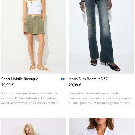
Short Habille Rustique
Jeans Slim Bootcut D67
19,99 €
29,99 €
Short taille moyenne avec passants de
Jean taille basse avec passants de
ceinture. Poches latérales. Fermeture
ceinture. Poches avant et poches plaquées
avant avec fermeture éclair et crochet
au dos. Jambe slim jusqu'au genou et bas
métallique. Détail de pinces avant.
légèrement évasé. Disponible en plusieurs
Disponible en plusieurs coloris.
coloris.