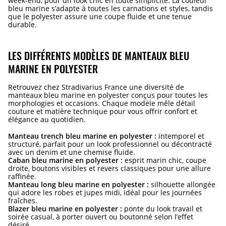
week-end, pour un look chic en toute simplicité. La couleur
bleu marine s’adapte à toutes les carnations et styles, tandis
que le polyester assure une coupe fluide et une tenue
durable.
LES DIFFÉRENTS MODÈLES DE MANTEAUX BLEU
MARINE EN POLYESTER
Retrouvez chez Stradivarius France une diversité de
manteaux bleu marine en polyester conçus pour toutes les
morphologies et occasions. Chaque modèle mêle détail
couture et matière technique pour vous offrir confort et
élégance au quotidien.
Manteau trench bleu marine en polyester :
intemporel et
structuré, parfait pour un look professionnel ou décontracté
avec un denim et une chemise fluide.
Caban bleu marine en polyester :
esprit marin chic, coupe
droite, boutons visibles et revers classiques pour une allure
raffinée.
Manteau long bleu marine en polyester :
silhouette allongée
qui adore les robes et jupes midi, idéal pour les journées
fraîches.
Blazer bleu marine en polyester :
ponte du look travail et
soirée casual, à porter ouvert ou boutonné selon l’effet
désiré.