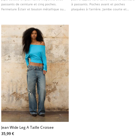
passants de ceinture et cinq poches.
à passants. Poches avant et poches
Fermeture Éclair et bouton métallique sur
plaquées à l'arrière. Jambe courte et
le devant. Détail de brillants.
ourlet effiloché. Fermeture avant avec zip
et bouton métallique. Disponible en
plusieurs couleurs.
Jean Wide Leg A Taille Croisee
35,99 €