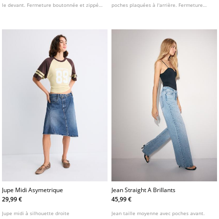
le devant. Fermeture boutonnée et zippée.
poches plaquées à l'arrière. Fermeture
Jambe large et droite. Disponible en
Éclair et double bouton métallique sur le
plusieurs coloris.
devant. Bas avec revers. Disponible en
plusieurs coloris.
Jupe Midi Asymetrique
Jean Straight A Brillants
29,99 €
45,99 €
Jupe midi à silhouette droite
Jean taille moyenne avec poches avant.