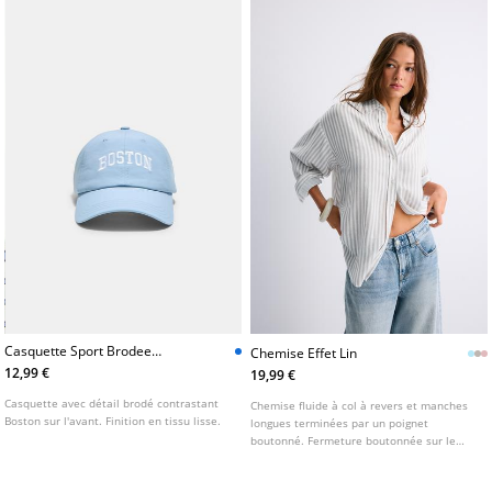
Casquette Sport Brodee
Chemise Effet Lin
Boston
12,99 €
19,99 €
Casquette avec détail brodé contrastant
Chemise fluide à col à revers et manches
Boston sur l'avant. Finition en tissu lisse.
longues terminées par un poignet
boutonné. Fermeture boutonnée sur le
devant. Disponible en plusieurs couleurs.