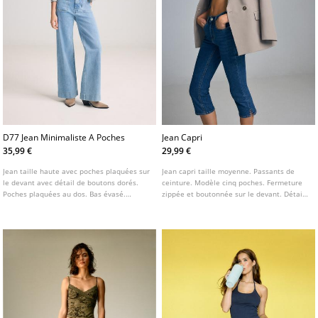
D77 Jean Minimaliste A Poches
Jean Capri
35,99 €
29,99 €
Jean taille haute avec poches plaquées sur
Jean capri taille moyenne. Passants de
le devant avec détail de boutons dorés.
ceinture. Modèle cinq poches. Fermeture
Poches plaquées au dos. Bas évasé.
zippée et boutonnée sur le devant. Détail
Fermeture avant avec fermeture éclair et
de fentes dans le bas.
bouton. Disponible en plusieurs couleurs.