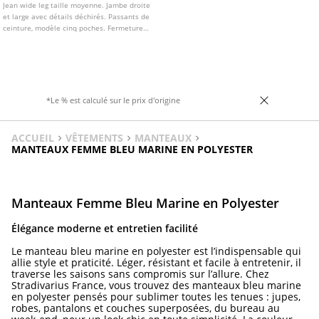
Jean wide leg taille moyenne. Jambe droite
et large avec détails déchirés. Passants de
ceinture, modèle cinq poches. Fermeture
zippée et bouton sur le devant. Taille
croisée originale.
*Le % est calculé sur le prix d'origine
ACCUEIL
VÊTEMENTS
MANTEAUX
MANTEAUX FEMME BLEU MARINE EN POLYESTER
Manteaux Femme Bleu Marine en Polyester
Élégance moderne et entretien facilité
Le manteau bleu marine en polyester est l’indispensable qui
allie style et praticité. Léger, résistant et facile à entretenir, il
traverse les saisons sans compromis sur l’allure. Chez
Stradivarius France, vous trouvez des manteaux bleu marine
en polyester pensés pour sublimer toutes les tenues : jupes,
robes, pantalons et couches superposées, du bureau au