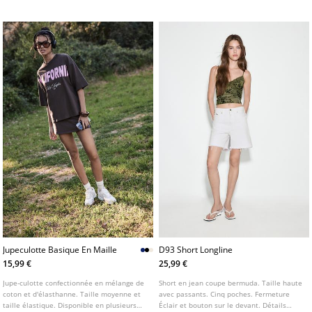
coloris.
coloris.
Jupeculotte Basique En Maille
D93 Short Longline
15,99 €
25,99 €
Jupe-culotte confectionnée en mélange de
Short en jean coupe bermuda. Taille haute
coton et d'élasthanne. Taille moyenne et
avec passants. Cinq poches. Fermeture
taille élastique. Disponible en plusieurs
Éclair et bouton sur le devant. Détails