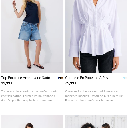
Top Encolure Americaine Satin
Chemise En Popeline A Plis
19,99 €
25,99 €
Top à encolure américaine confectionné
Chemise à col en v avec col à revers et
en tissu satiné. Fermeture boutonnée au
manches longues. Détail de plis à la taille.
dos. Disponible en plusieurs couleurs.
Fermeture boutonnée sur le devant.