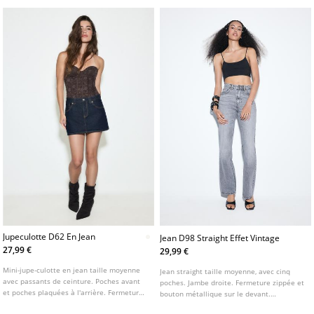
Jupeculotte D62 En Jean
Jean D98 Straight Effet Vintage
27,99 €
29,99 €
Mini-jupe-culotte en jean taille moyenne
Jean straight taille moyenne, avec cinq
avec passants de ceinture. Poches avant
poches. Jambe droite. Fermeture zippée et
et poches plaquées à l'arrière. Fermeture
bouton métallique sur le devant.
éclair et bouton métallique sur le devant.
Disponible en plusieurs coloris. Tiro: Taille