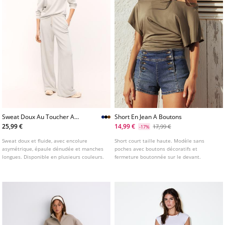
Sweat Doux Au Toucher A
Short En Jean A Boutons
Epaule Denudee
25,99 €
14,99 €
17,99 €
-17%
Sweat doux et fluide, avec encolure
Short court taille haute. Modèle sans
asymétrique, épaule dénudée et manches
poches avec boutons décoratifs et
longues. Disponible en plusieurs couleurs.
fermeture boutonnée sur le devant.