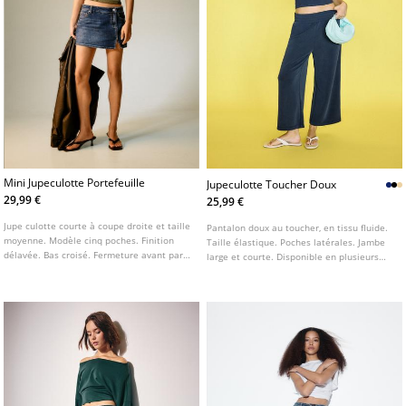
Mini Jupeculotte Portefeuille
Jupeculotte Toucher Doux
29,99 €
25,99 €
Jupe culotte courte à coupe droite et taille
Pantalon doux au toucher, en tissu fluide.
moyenne. Modèle cinq poches. Finition
Taille élastique. Poches latérales. Jambe
délavée. Bas croisé. Fermeture avant par
large et courte. Disponible en plusieurs
zip et bouton décalé.
couleurs.