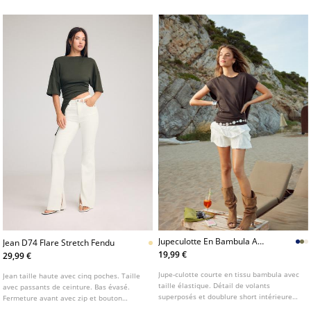
normale, au niveau du nombril Tejido:
Comfort
Jupeculotte En Bambula A
Jean D74 Flare Stretch Fendu
Volants L01261250
19,99 €
29,99 €
Jupe-culotte courte en tissu bambula avec
Jean taille haute avec cinq poches. Taille
taille élastique. Détail de volants
avec passants de ceinture. Bas évasé.
superposés et doublure short intérieure
Fermeture avant avec zip et bouton
ton sur ton. Disponible en plusieurs
métallique. Disponible en plusieurs