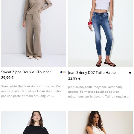
Sweat Zippe Doux Au Toucher
Jean Skinny D07 Taille Haute
29,99 €
22,99 €
Sweat-shirt fluide et doux au toucher. Col
Jean skinny taille moyenne, avec cinq
montant avec fermeture Éclair dissimulée
poches. Fermeture Éclair et bouton
par une patte et manches longues.
métallique sur le devant. Taille : regular fit
Disponible en plusieurs coloris.
jusqu’au nombril Tissu : super extensible
Coupe : moulante au niveau des cuisses et
des chevilles