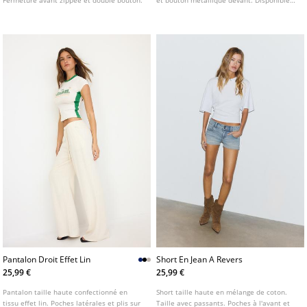
Fermeture avant zippée et double bouton.
et bouton métallique devant. Disponible
en plusieurs couleurs.
Pantalon Droit Effet Lin
Short En Jean A Revers
25,99 €
25,99 €
Pantalon taille haute confectionné en
Short taille haute en mélange de coton.
tissu effet lin. Poches latérales et plis sur
Taille avec passants. Poches à l'avant et