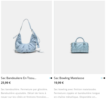
Sac Bandouliere En Tissu
Sac Bowling Matelasse
Fronce
25,99 €
19,99 €
Sac bandoulière. Fermeture par glissière.
Sac bowling avec finition matelassée.
Bandoulière ajustable. Détail de liens à
Fermeture zippée et bandoulière longue
nouer sur les côtés et finitions froncées.
en chaîne métallique. Disponible en
Disponible en plusieurs coloris.
plusieurs coloris.