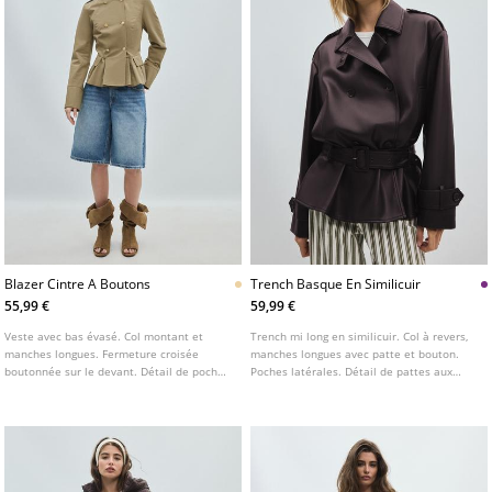
Blazer Cintre A Boutons
Trench Basque En Similicuir
55,99 €
59,99 €
Veste avec bas évasé. Col montant et
Trench mi long en similicuir. Col à revers,
manches longues. Fermeture croisée
manches longues avec patte et bouton.
boutonnée sur le devant. Détail de poches
Poches latérales. Détail de pattes aux
à rabat sur le devant.
épaules. Fermeture croisée à boutons et
ceinture à boucle.