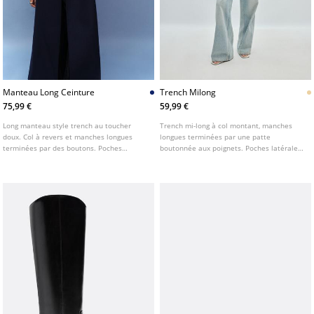
Manteau Long Ceinture
Trench Milong
75,99 €
59,99 €
Long manteau style trench au toucher
Trench mi-long à col montant, manches
doux. Col à revers et manches longues
longues terminées par une patte
terminées par des boutons. Poches
boutonnée aux poignets. Poches latérales.
passepoilées sur les côtés. Fermeture
Fermeture croisée sur le devant par
croisée sur le devant avec boutons et
boutons et ceinture ton sur ton. Pattes sur
ceinture en tissu assorti. Disponible en
les épaules et revers.
plusieurs coloris.