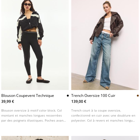
Blouson Coupevent Technique
Trench Oversize 100 Cuir
39,99 €
139,00 €
Blouson oversize à motif color block. Col
Trench court à la coupe oversize,
montant et manches longues resserrées
confectionné en cuir avec une doublure en
par des poignets élastiques. Poches avant.
polyester. Col à revers et manches longues
Fermeture zippée sur le devant. Finition
terminées par une patte et un bouton.
élastique à la taille.
Poches latérales. Fermeture croisée
boutonnée sur le devant.