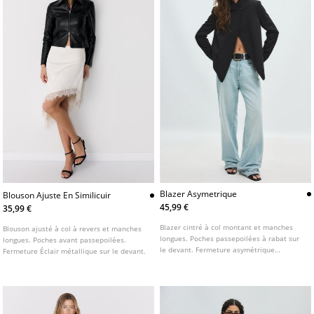
Blazer Asymetrique
Blouson Ajuste En Similicuir
45,99 €
35,99 €
Blazer cintré à col montant et manches
Blouson ajusté à col à revers et manches
longues. Poches passepoilées à rabat sur
longues. Poches avant passepoilées.
le devant. Fermeture asymétrique
Fermeture Éclair métallique sur le devant.
boutonnée sur le devant.