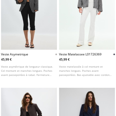
Veste Asymetrique
Veste Matelassee L01726369
45,99 €
45,99 €
Veste asymétrique de longueur classique.
Veste matelassée à col montant et
Col montant et manches longues. Poches
manches longues. Poches avant
avant passepoilées à rabat. Fermeture
passepoilées. Bas ajustable avec cordons.
croisée sur le devant avec bouton.
Fermeture avant par zip dissimulé sous
patte et boutons pression. Disponible en
plusieurs couleurs.