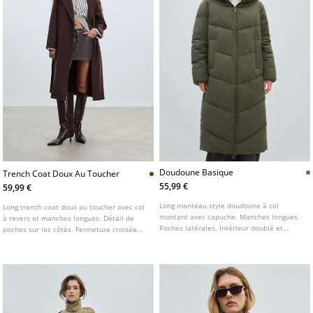
Doudoune Basique
Trench Coat Doux Au Toucher
55,99 €
59,99 €
Long manteau style doudoune à col
Long trench coat doux au toucher avec col
montant avec capuche. Manches longues.
à revers et manches longues. Détail de
Poches latérales. Intérieur doublé et
poches sur les côtés. Fermeture croisée
matelassé. Fermeture zippée sur le
avec boutons contrastants sur le devant et
devant. Détail matelassé avec surpiqûres.
ceinture de couleur assortie. Disponible
en plusieurs couleurs.