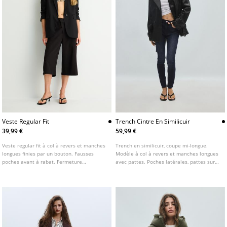
Veste Regular Fit
Trench Cintre En Similicuir
39,99 €
59,99 €
Veste regular fit à col à revers et manches
Trench en similicuir, coupe mi-longue.
longues finies par un bouton. Fausses
Modèle à col à revers et manches longues
poches avant à rabat. Fermeture
avec pattes. Poches latérales, pattes sur
boutonnée sur le devant. Disponible en
les épaules et basque. Fermeture croisée
plusieurs couleurs.
par boutons et ceinture ajustable avec
boucle.