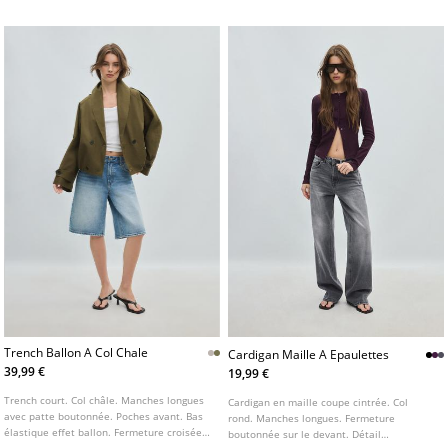
Détail de ceinture ton sur ton.
boutons pression dissimulés sous patte.
Disponible en plusieurs coloris.
Trench Ballon A Col Chale
Cardigan Maille A Epaulettes
39,99 €
19,99 €
Trench court. Col châle. Manches longues
Cardigan en maille coupe cintrée. Col
avec patte boutonnée. Poches avant. Bas
rond. Manches longues. Fermeture
élastique effet ballon. Fermeture croisée
boutonnée sur le devant. Détail
boutonnée sur le devant.