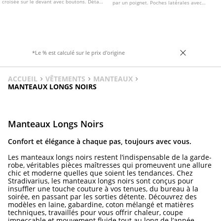
croisée sur le devant avec boutons. Détail
par un poignet. Poches latérales avec
de pattes aux épaules et ceinture
fermeture. Bas réglable avec cordon
assortie. Poignets avec pattes. Disponible
élastique et stoppeurs. Fermeture zippée
en plusieurs coloris.
sur le devant. Disponible en plusieurs
couleurs.
*Le % est calculé sur le prix d'origine
ACCUEIL
VÊTEMENTS
MANTEAUX
MANTEAUX LONGS NOIRS
Manteaux Longs Noirs
Confort et élégance à chaque pas, toujours avec vous.
Les manteaux longs noirs restent l’indispensable de la garde-
robe, véritables pièces maîtresses qui promeuvent une allure
chic et moderne quelles que soient les tendances. Chez
Stradivarius, les manteaux longs noirs sont conçus pour
insuffler une touche couture à vos tenues, du bureau à la
soirée, en passant par les sorties détente. Découvrez des
modèles en laine, gabardine, coton mélangé et matières
techniques, travaillés pour vous offrir chaleur, coupe
impeccable et mouvement fluide tout au long de l’année.