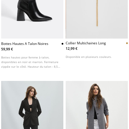
Collier Multichaines Long
Bottes Hautes A Talon Noires
12,99 €
59,99 €
Disponible en plusieurs couleurs.
Bottes hautes pour femme à talon,
disponibles en noir et marron. Fermeture
zippée sur le côté. Hauteur du talon : 8,5
cm. AIRFIT ®. Semelle intérieure technique
flexible en mousse de latex, conçue pour
un confort accru.