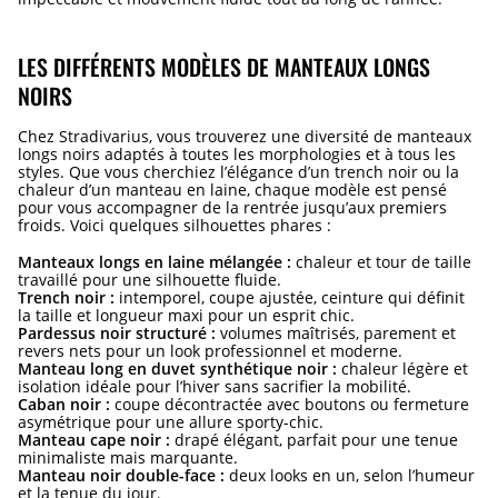
LES DIFFÉRENTS MODÈLES DE MANTEAUX LONGS
NOIRS
Chez Stradivarius, vous trouverez une diversité de manteaux
longs noirs adaptés à toutes les morphologies et à tous les
styles. Que vous cherchiez l’élégance d’un trench noir ou la
chaleur d’un manteau en laine, chaque modèle est pensé
pour vous accompagner de la rentrée jusqu’aux premiers
froids. Voici quelques silhouettes phares :
Manteaux longs en laine mélangée :
chaleur et tour de taille
travaillé pour une silhouette fluide.
Trench noir :
intemporel, coupe ajustée, ceinture qui définit
la taille et longueur maxi pour un esprit chic.
Pardessus noir structuré :
volumes maîtrisés, parement et
revers nets pour un look professionnel et moderne.
Manteau long en duvet synthétique noir :
chaleur légère et
isolation idéale pour l’hiver sans sacrifier la mobilité.
Caban noir :
coupe décontractée avec boutons ou fermeture
asymétrique pour une allure sporty-chic.
Manteau cape noir :
drapé élégant, parfait pour une tenue
minimaliste mais marquante.
Manteau noir double-face :
deux looks en un, selon l’humeur
et la tenue du jour.