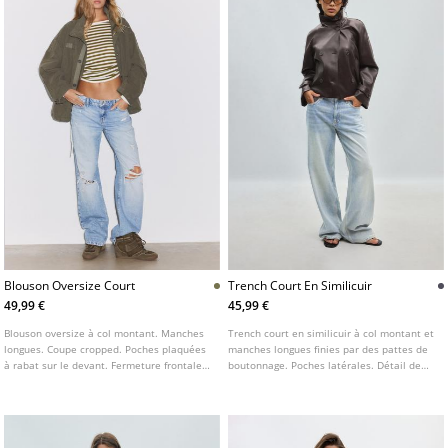
Blouson Oversize Court
Trench Court En Similicuir
49,99 €
45,99 €
Blouson oversize à col montant. Manches
Trench court en similicuir à col montant et
longues. Coupe cropped. Poches plaquées
manches longues finies par des pattes de
à rabat sur le devant. Fermeture frontale
boutonnage. Poches latérales. Détail de
boutonnée. Détail de patch sur la poitrine.
ceinture dans le même tissu. Fermeture
croisée boutonnée à l'avant. Disponible en
plusieurs coloris.