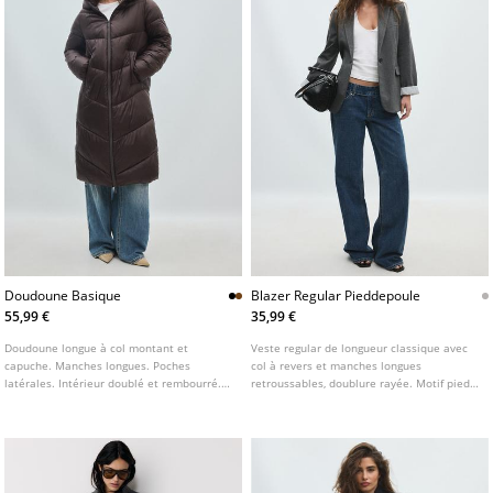
Doudoune Basique
Blazer Regular Pieddepoule
55,99 €
35,99 €
Doudoune longue à col montant et
Veste regular de longueur classique avec
capuche. Manches longues. Poches
col à revers et manches longues
latérales. Intérieur doublé et rembourré.
retroussables, doublure rayée. Motif pied-
Fermeture éclair sur le devant. Détail
de-poule. Poches à rabat sur le devant.
matelassé avec surpiqûres.
Fermeture boutonnée sur l'avant.