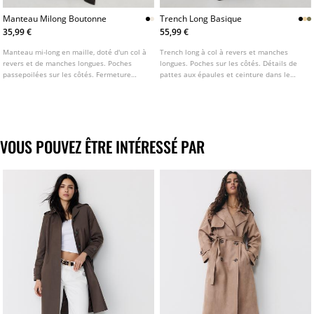
Manteau Milong Boutonne
Trench Long Basique
35,99 €
55,99 €
Manteau mi-long en maille, doté d'un col à
Trench long à col à revers et manches
revers et de manches longues. Poches
longues. Poches sur les côtés. Détails de
passepoilées sur les côtés. Fermeture
pattes aux épaules et ceinture dans le
boutonnée sur le devant. Disponible en
même tissu. Fermeture croisée boutonnée
plusieurs coloris.
sur le devant. Disponible en plusieurs
coloris.
VOUS POUVEZ ÊTRE INTÉRESSÉ PAR