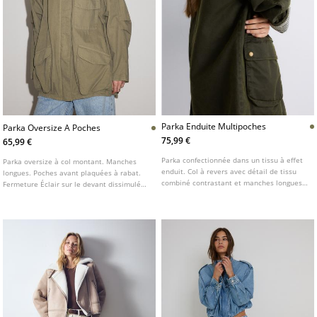
Parka Enduite Multipoches
Parka Oversize A Poches
75,99 €
65,99 €
Parka confectionnée dans un tissu à effet
Parka oversize à col montant. Manches
enduit. Col à revers avec détail de tissu
longues. Poches avant plaquées à rabat.
combiné contrastant et manches longues.
Fermeture Éclair sur le devant dissimulée
Poches passepoilées et poches plaquées à
sous patte. Épaulettes décoratives.
rabat boutonné sur le devant. Fermeture
avant zippée dissimulée sous patte.