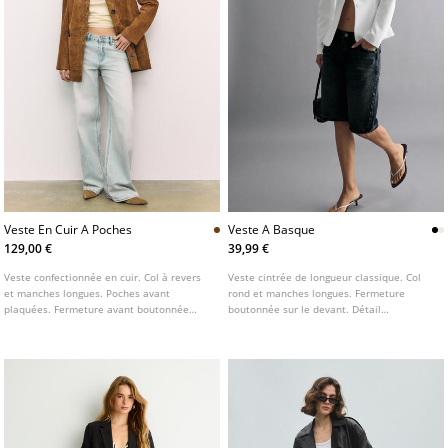
Veste En Cuir A Poches
Veste A Basque
129,00 €
39,99 €
Veste confectionnée en cuir. Col à revers
Veste cintrée de longueur classique. Col
et manches longues. Poches avant
rond et manches longues. Fermeture
plaquées. Fermeture avant boutonnée
boutonnée sur le devant. Détail
contrastante.
d'épaulettes. Disponible en plusieurs
coloris.