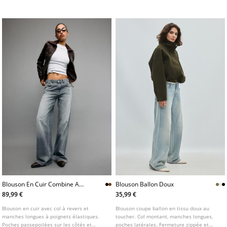
d'épaulettes. Disponible en plusieurs
coloris.
Blouson En Cuir Combine A
Blouson Ballon Doux
Bordcote
89,99 €
35,99 €
Blouson en cuir avec col à revers et
Blouson coupe ballon en tissu doux au
manches longues à poignets élastiques.
toucher. Col montant, manches longues,
Poches passepoilées sur les côtés et
poches latérales. Fermeture zippée et