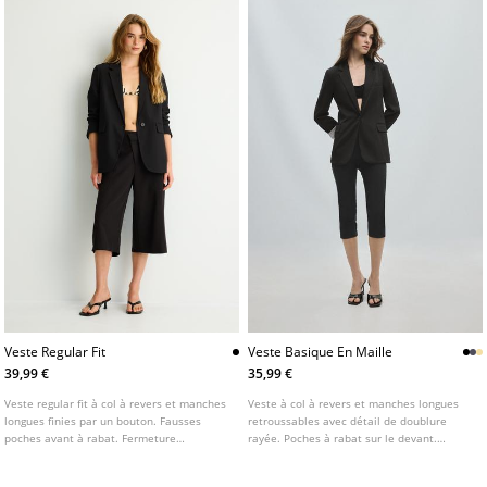
Veste Regular Fit
Veste Basique En Maille
39,99 €
35,99 €
Veste regular fit à col à revers et manches
Veste à col à revers et manches longues
longues finies par un bouton. Fausses
retroussables avec détail de doublure
poches avant à rabat. Fermeture
rayée. Poches à rabat sur le devant.
boutonnée sur le devant. Disponible en
Fermeture boutonnée sur le devant.
plusieurs couleurs.