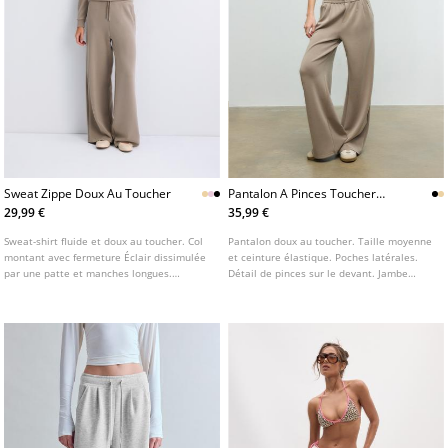
Sweat Zippe Doux Au Toucher
Pantalon A Pinces Toucher
Doux
29,99 €
35,99 €
Sweat-shirt fluide et doux au toucher. Col
Pantalon doux au toucher. Taille moyenne
montant avec fermeture Éclair dissimulée
et ceinture élastique. Poches latérales.
par une patte et manches longues.
Détail de pinces sur le devant. Jambe
Disponible en plusieurs coloris.
droite et fluide. Fermeture frontale avec
fermeture éclair et bouton pression.