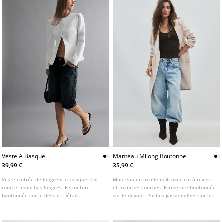
Veste A Basque
Manteau Milong Boutonne
39,99 €
35,99 €
Veste cintrée de longueur classique. Col
Manteau en maille midi avec col à revers
rond et manches longues. Fermeture
et manches longues. Fermeture boutonnée
boutonnée sur le devant. Détail
sur le devant. Poches passepoilées sur les
d'épaulettes. Disponible en plusieurs
côtés. Disponible en plusieurs couleurs.
coloris.