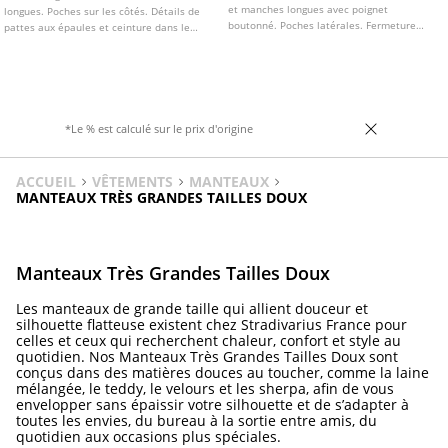
et manches longues avec poignet
longues. Poches sur les côtés. Détails de
boutonné. Poches latérales. Fermeture
pattes aux épaules et ceinture dans le
avant zippée dissimulée sous patte. Détail
même tissu. Fermeture croisée boutonnée
de pattes aux épaules.
sur le devant. Disponible en plusieurs
coloris.
*Le % est calculé sur le prix d'origine
ACCUEIL
VÊTEMENTS
MANTEAUX
MANTEAUX TRÈS GRANDES TAILLES DOUX
Manteaux Très Grandes Tailles Doux
Les manteaux de grande taille qui allient douceur et
silhouette flatteuse existent chez Stradivarius France pour
celles et ceux qui recherchent chaleur, confort et style au
quotidien. Nos Manteaux Très Grandes Tailles Doux sont
conçus dans des matières douces au toucher, comme la laine
mélangée, le teddy, le velours et les sherpa, afin de vous
envelopper sans épaissir votre silhouette et de s’adapter à
toutes les envies, du bureau à la sortie entre amis, du
quotidien aux occasions plus spéciales.