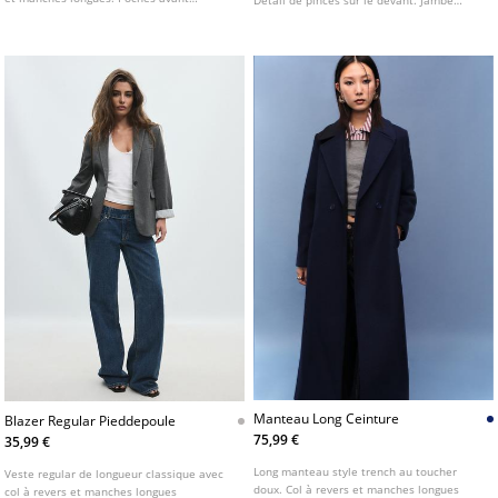
Détail de pinces sur le devant. Jambe
zippées. Détail de doublure intérieure et
droite et fluide. Fermeture avant avec
finitions combinées avec du tissu fausse
fermeture éclair, bouton intérieur et
fourrure contrastant.
crochet métallique.
Manteau Long Ceinture
Blazer Regular Pieddepoule
75,99 €
35,99 €
Long manteau style trench au toucher
Veste regular de longueur classique avec
doux. Col à revers et manches longues
col à revers et manches longues