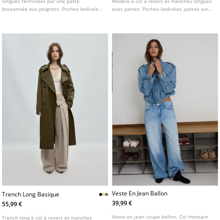
longues terminées par une patte
Modèle à col à revers et manches longues
boutonnée aux poignets. Poches latérales.
avec pattes. Poches latérales, pattes sur
Fermeture croisée sur le devant par
les épaules et basque. Fermeture croisée
boutons et ceinture ton sur ton. Pattes sur
par boutons et ceinture ajustable avec
les épaules et revers.
boucle.
Veste En Jean Ballon
Trench Long Basique
39,99 €
55,99 €
Veste en jean coupe ballon. Col montant
Trench long à col à revers et manches