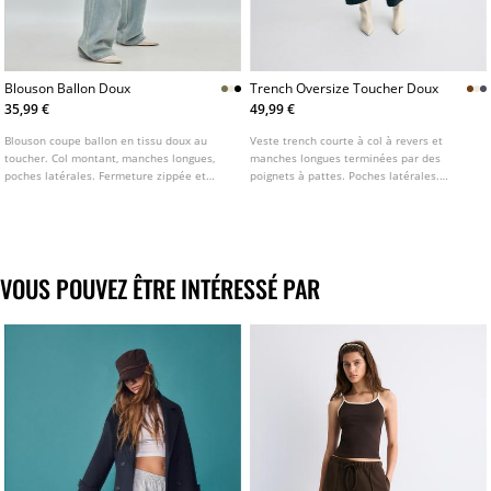
Blouson Ballon Doux
Trench Oversize Toucher Doux
35,99 €
49,99 €
Blouson coupe ballon en tissu doux au
Veste trench courte à col à revers et
toucher. Col montant, manches longues,
manches longues terminées par des
poches latérales. Fermeture zippée et
poignets à pattes. Poches latérales.
boutons pression sur le devant. Bas et
Fermeture croisée boutonnée sur le
poignets élastiqués. Disponible en
devant. Détail de pattes aux épaules et
plusieurs coloris.
ceinture dans le même tissu. Disponible
en plusieurs coloris.
VOUS POUVEZ ÊTRE INTÉRESSÉ PAR