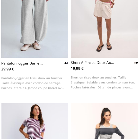
Short A Pinces Doux Au
Pantalon Jogger Barrel
Toucher
Toucher Doux A Stoppers
19,99 €
29,99 €
Short en tissu doux au toucher. Taille
Pantalon jogger en tissu doux au toucher.
élastique réglable avec cordon ton sur ton.
Taille élastique avec cordon de serrage.
Poches latérales. Détail de pinces avant.
Poches latérales. Jambe coupe barrel avec
Disponible en plusieurs couleurs.
bas ajustable par stoppers. Disponible en
plusieurs coloris.