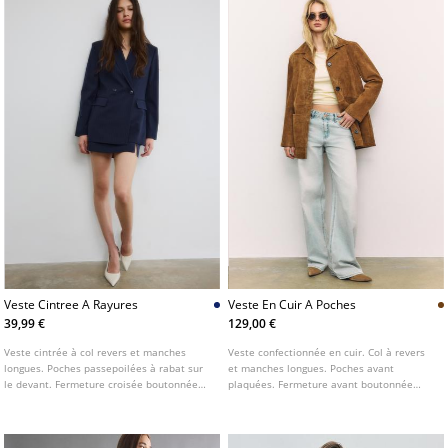
Veste Cintree A Rayures
Veste En Cuir A Poches
39,99 €
129,00 €
Veste cintrée à col revers et manches
Veste confectionnée en cuir. Col à revers
longues. Poches passepoilées à rabat sur
et manches longues. Poches avant
le devant. Fermeture croisée boutonnée
plaquées. Fermeture avant boutonnée
sur le devant.
contrastante.