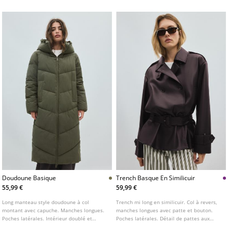
rabat boutonné sur le devant. Fermeture
avant zippée dissimulée sous patte.
Doudoune Basique
Trench Basque En Similicuir
55,99 €
59,99 €
Long manteau style doudoune à col
Trench mi long en similicuir. Col à revers,
montant avec capuche. Manches longues.
manches longues avec patte et bouton.
Poches latérales. Intérieur doublé et
Poches latérales. Détail de pattes aux
matelassé. Fermeture zippée sur le
épaules. Fermeture croisée à boutons et