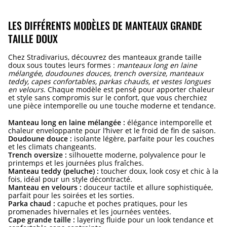
LES DIFFÉRENTS MODÈLES DE MANTEAUX GRANDE
TAILLE DOUX
Chez Stradivarius, découvrez des manteaux grande taille
doux sous toutes leurs formes :
manteaux long en laine
mélangée, doudounes douces, trench oversize, manteaux
teddy, capes confortables, parkas chauds, et vestes longues
en velours
. Chaque modèle est pensé pour apporter chaleur
et style sans compromis sur le confort, que vous cherchiez
une pièce intemporelle ou une touche moderne et tendance.
Manteau long en laine mélangée :
élégance intemporelle et
chaleur enveloppante pour l’hiver et le froid de fin de saison.
Doudoune douce :
isolante légère, parfaite pour les couches
et les climats changeants.
Trench oversize :
silhouette moderne, polyvalence pour le
printemps et les journées plus fraîches.
Manteau teddy (peluche) :
toucher doux, look cosy et chic à la
fois, idéal pour un style décontracté.
Manteau en velours :
douceur tactile et allure sophistiquée,
parfait pour les soirées et les sorties.
Parka chaud :
capuche et poches pratiques, pour les
promenades hivernales et les journées ventées.
Cape grande taille :
layering fluide pour un look tendance et