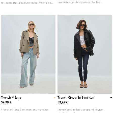
terminées par des boutons. Poches
retroussables, doublure rayée. Motif pied-
passepoilées sur les côtés. Fermeture
de-poule. Poches à rabat sur le devant.
croisée sur le devant avec boutons et
Fermeture boutonnée sur l'avant.
ceinture en tissu assorti. Disponible en
plusieurs coloris.
Trench Milong
Trench Cintre En Similicuir
59,99 €
59,99 €
Trench mi-long à col montant, manches
Trench en similicuir, coupe mi-longue.