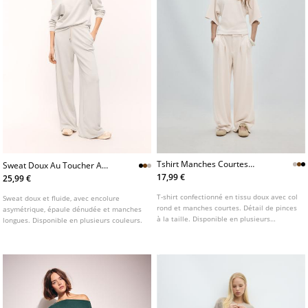
Tshirt Manches Courtes
Sweat Doux Au Toucher A
Toucher Doux
Epaule Denudee
17,99 €
25,99 €
T-shirt confectionné en tissu doux avec col
Sweat doux et fluide, avec encolure
rond et manches courtes. Détail de pinces
asymétrique, épaule dénudée et manches
à la taille. Disponible en plusieurs
longues. Disponible en plusieurs couleurs.
couleurs.