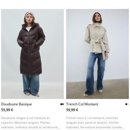
devant. Détail matelassé avec surpiqûres.
ceinture à boucle.
Doudoune Basique
Trench Col Montant
55,99 €
59,99 €
Doudoune longue à col montant et
Trench court à col montant, manches
capuche. Manches longues. Poches
longues avec patte et bouton. Poches
latérales. Intérieur doublé et rembourré.
latérales. Fermeture boutonnée croisée