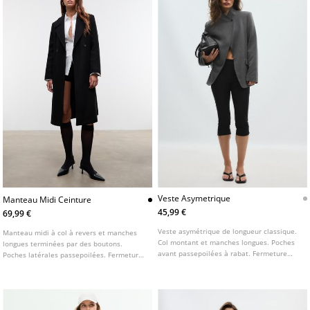
Veste Asymetrique
Manteau Midi Ceinture
45,99 €
69,99 €
Veste asymétrique de longueur classique.
Manteau midi à col à revers et manches
Col montant et manches longues. Poches
longues terminées par des boutons.
avant passepoilées à rabat. Fermeture
Poches latérales passepoilées. Fermeture
croisée sur le devant avec bouton.
croisée sur le devant avec boutons et
ceinture assortie. Disponible en plusieurs
coloris.