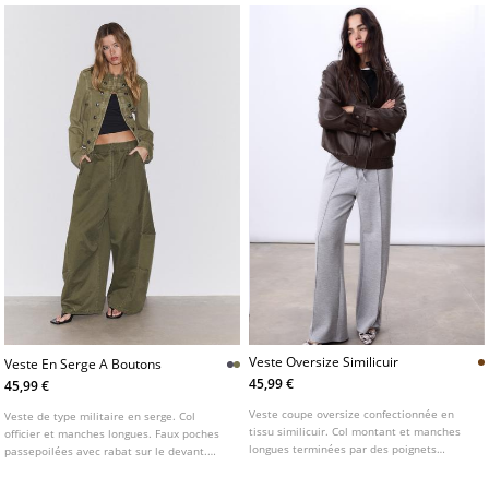
Veste Oversize Similicuir
Veste En Serge A Boutons
45,99 €
45,99 €
Veste coupe oversize confectionnée en
Veste de type militaire en serge. Col
tissu similicuir. Col montant et manches
officier et manches longues. Faux poches
longues terminées par des poignets
passepoilées avec rabat sur le devant.
boutonnés. Poches plaquées à rabat et
Fermeture frontale avec crochets
bouton sur le devant et poches
métalliques. Détail de boutons