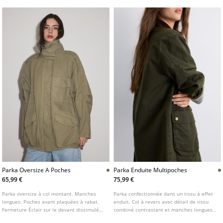
passepoilées sur les côtés. Bas élastiqué.
métalliques.
Parka Oversize A Poches
Parka Enduite Multipoches
65,99 €
75,99 €
Parka oversize à col montant. Manches
Parka confectionnée dans un tissu à effet
longues. Poches avant plaquées à rabat.
enduit. Col à revers avec détail de tissu
Fermeture Éclair sur le devant dissimulée
combiné contrastant et manches longues.
sous patte. Épaulettes décoratives.
Poches passepoilées et poches plaquées à