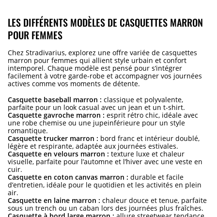
LES DIFFÉRENTS MODÈLES DE CASQUETTES MARRON
POUR FEMMES
Chez Stradivarius, explorez une offre variée de casquettes
marron pour femmes qui allient style urbain et confort
intemporel. Chaque modèle est pensé pour s’intégrer
facilement à votre garde-robe et accompagner vos journées
actives comme vos moments de détente.
Casquette baseball marron :
classique et polyvalente,
parfaite pour un look casual avec un jean et un t-shirt.
Casquette gavroche marron :
esprit rétro chic, idéale avec
une robe chemise ou une jupeinférieure pour un style
romantique.
Casquette trucker marron :
bord franc et intérieur doublé,
légère et respirante, adaptée aux journées estivales.
Casquette en velours marron :
texture luxe et chaleur
visuelle, parfaite pour l’automne et l’hiver avec une veste en
cuir.
Casquette en coton canvas marron :
durable et facile
d’entretien, idéale pour le quotidien et les activités en plein
air.
Casquette en laine marron :
chaleur douce et tenue, parfaite
sous un trench ou un caban lors des journées plus fraîches.
Casquette à bord large marron :
allure streetwear tendance,