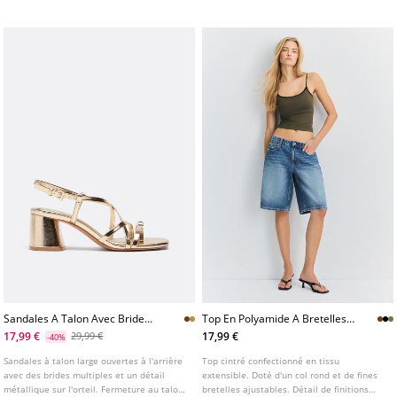
plusieurs couleurs.
Sandales A Talon Avec Brides
Top En Polyamide A Bretelles
Et Detail
Et Coques
17,99 €
17,99 €
29,99 €
-40%
Sandales à talon large ouvertes à l'arrière
Top cintré confectionné en tissu
avec des brides multiples et un détail
extensible. Doté d'un col rond et de fines
métallique sur l'orteil. Fermeture au talon
bretelles ajustables. Détail de finitions