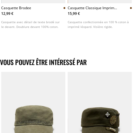
Casquette Brodee
Casquette Classique Imprime
Leopard
12,99 €
15,99 €
Casquette avec détail de texte brodé sur
Casquette confectionnée en 100 % coton à
le devant. Doublure devant 100% coton.
imprimé léopard. Visière rigide.
VOUS POUVEZ ÊTRE INTÉRESSÉ PAR