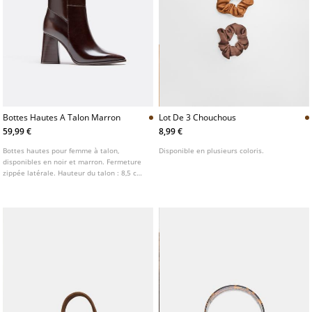
Bottes Hautes A Talon Marron
Lot De 3 Chouchous
59,99 €
8,99 €
Bottes hautes pour femme à talon,
Disponible en plusieurs coloris.
disponibles en noir et marron. Fermeture
zippée latérale. Hauteur du talon : 8,5 cm.
AIRFIT ®. Semelle intérieure technique
flexible en mousse de latex, conçue pour
un confort optimal.