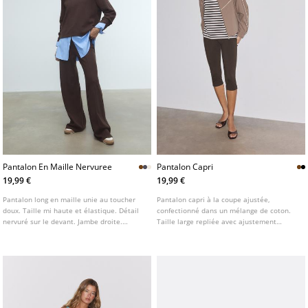
Pantalon En Maille Nervuree
Pantalon Capri
19,99 €
19,99 €
Pantalon long en maille unie au toucher
Pantalon capri à la coupe ajustée,
doux. Taille mi haute et élastique. Détail
confectionné dans un mélange de coton.
nervuré sur le devant. Jambe droite.
Taille large repliée avec ajustement
Disponible en plusieurs couleurs.
élastique. Jambe ajustée. Bas avec finition
surpiquée.