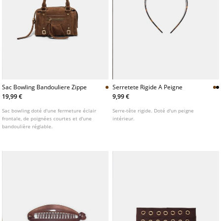
Sac Bowling Bandouliere Zippe
Serretete Rigide A Peigne
19,99 €
9,99 €
Sac bowling doté d'une fermeture éclair
Serre-tête rigide. Doté d'un peigne
frontale, de poignées courtes et d'une
intérieur.
bandoulière réglable.