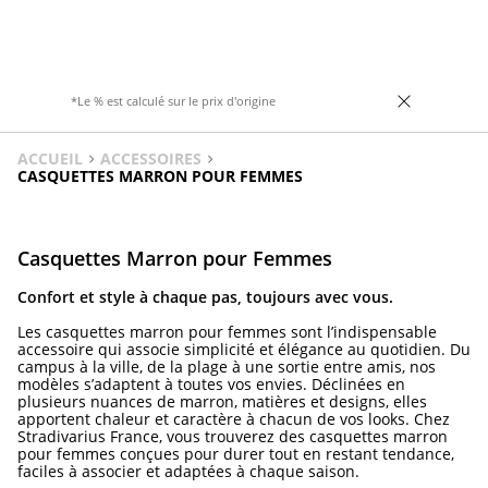
avec une boucle réglable. Disponible en
contrastantes. Disponible en plusieurs
marron et doré. Hauteur du talon : 6 cm
coloris.
*Le % est calculé sur le prix d'origine
ACCUEIL
ACCESSOIRES
CASQUETTES MARRON POUR FEMMES
Casquettes Marron pour Femmes
Confort et style à chaque pas, toujours avec vous.
Les casquettes marron pour femmes sont l’indispensable
accessoire qui associe simplicité et élégance au quotidien. Du
campus à la ville, de la plage à une sortie entre amis, nos
modèles s’adaptent à toutes vos envies. Déclinées en
plusieurs nuances de marron, matières et designs, elles
apportent chaleur et caractère à chacun de vos looks. Chez
Stradivarius France, vous trouverez des casquettes marron
pour femmes conçues pour durer tout en restant tendance,
faciles à associer et adaptées à chaque saison.