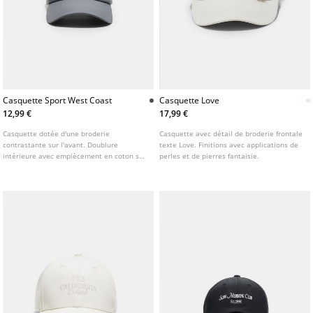
Casquette Sport West Coast
Casquette Love
12,99 €
17,99 €
Casquette dotée d'une broderie
Casquette avec détail de broderie frontale
contrastante sur l'avant. Doublure
texte Love. Finitions avec applications de
intérieure avec empiècement en coton sur
perles et de pierres fantaisie.
le devant.