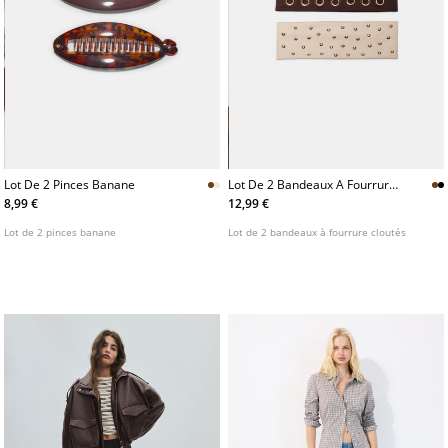
Lot De 2 Pinces Banane
Lot De 2 Bandeaux A Fourrure
Cloutes
8,99 €
12,99 €
Lot de 2 pinces banane
Lot de 2 bandeaux à fourrure cloutés