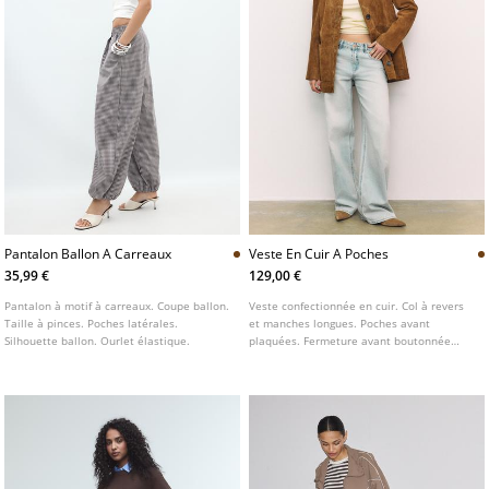
Pantalon Ballon A Carreaux
Veste En Cuir A Poches
35,99 €
129,00 €
Pantalon à motif à carreaux. Coupe ballon.
Veste confectionnée en cuir. Col à revers
Taille à pinces. Poches latérales.
et manches longues. Poches avant
Silhouette ballon. Ourlet élastique.
plaquées. Fermeture avant boutonnée
contrastante.