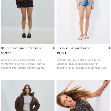
Blouson Oversize En Similicuir
Chemise Basique Cintree
55,99 €
19,99 €
Blouson oversize en similicuir. Col
Chemise basique cintrée. Col à revers.
montant et manches longues. Ourlet
Manches longues terminées par un
bouffant effet ballon. Poches avant
poignet évasé. Fermeture boutonnée sur
plaquées à rabat. Fermeture zippée sur le
le devant. Disponible en plusieurs coloris.
devant dissimulée par une patte. Passants
sur les épaules.