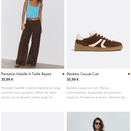
Pantalon Habille A Taille Rayee
Baskets Casual Cuir
35,99 €
35,99 €
Pantalon habillé à taille moyenne et large
Baskets casual en cuir. Pièces
ceinture avec passants. Détail de maxi-
contrastantes. Disponible en plusieurs
pinces sur le devant. Jambe large et
couleurs. Fermeture à lacets. Hauteur de
droite. Fermeture frontale avec fermeture
la semelle : 4,5 cm. La semelle intérieure
Éclair, bouton intérieur et crochets
utilise la technologie Ortholite®.
métalliques.