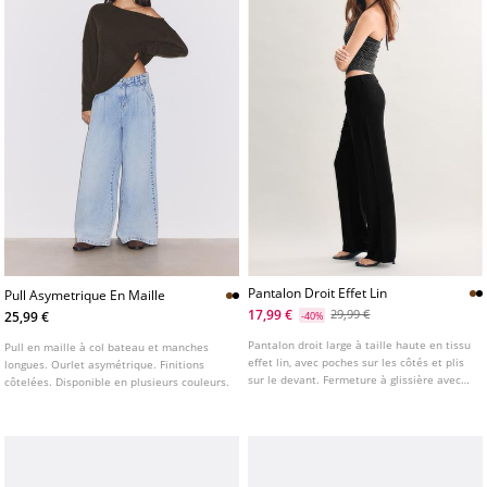
Pantalon Droit Effet Lin
Pull Asymetrique En Maille
17,99 €
29,99 €
25,99 €
-40%
Pantalon droit large à taille haute en tissu
Pull en maille à col bateau et manches
effet lin, avec poches sur les côtés et plis
longues. Ourlet asymétrique. Finitions
sur le devant. Fermeture à glissière avec
côtelées. Disponible en plusieurs couleurs.
bouton. Disponible en plusieurs couleurs.