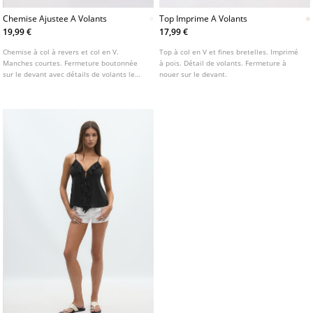
Chemise Ajustee A Volants
Top Imprime A Volants
19,99 €
17,99 €
Chemise à col à revers et col en V.
Top à col en V et fines bretelles. Imprimé
Manches courtes. Fermeture boutonnée
à pois. Détail de volants. Fermeture à
sur le devant avec détails de volants le
nouer sur le devant.
long de la patte de boutonnage.