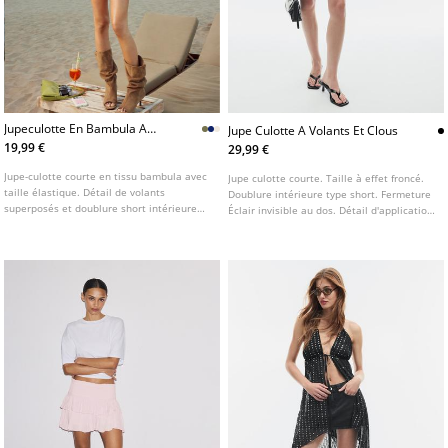
Jupeculotte En Bambula A
Jupe Culotte A Volants Et Clous
Volants L01261250
19,99 €
29,99 €
Jupe-culotte courte en tissu bambula avec
Jupe culotte courte. Taille à effet froncé.
taille élastique. Détail de volants
Doublure intérieure type short. Fermeture
superposés et doublure short intérieure
Éclair invisible au dos. Détail d'application
ton sur ton. Disponible en plusieurs
de clous.
coloris.