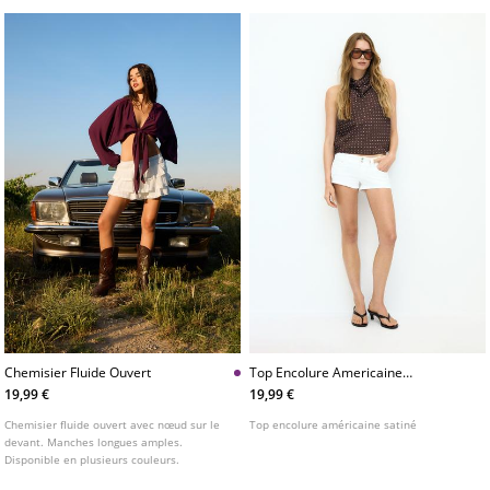
Chemisier Fluide Ouvert
Top Encolure Americaine
Satine
19,99 €
19,99 €
Chemisier fluide ouvert avec nœud sur le
Top encolure américaine satiné
devant. Manches longues amples.
Disponible en plusieurs couleurs.