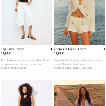
Top Cintre Fronce
Chemisier Fluide Ouvert
17,99 €
19,99 €
Top cintré à col en V sans manches. Détail
Chemisier fluide ouvert avec nœud sur le
de fronces sur le devant. Fermeture
devant. Manches longues larges.
boutonnée sur l'avant.
Disponible en plusieurs couleurs.