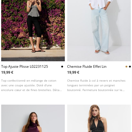
Top Ajuste Plisse L02231125
Chemise Fluide Effet Lin
19,99 €
19,99 €
Top confectionné en mélange de coton
Chemise fluide à col à revers et manches
avec une coupe ajustée. Doté d'une
longues terminées par un poignet
encolure cœur et de fines bretelles. Détail
boutonné. Fermeture boutonnée sur le
de plis à la taille.
devant. Disponible en plusieurs couleurs.