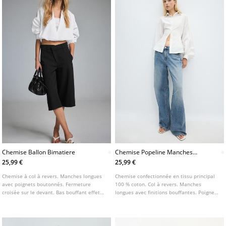
Chemise Ballon Bimatiere
Chemise Popeline Manches
Bouffantes
25,99 €
25,99 €
Chemise à col à revers. Manches longues
Chemise confectionnée en tissu principal
avec poignets boutonnés. Fermeture
100 % coton. Col à revers. Manches
croisée sur le devant. Bas bouffant effet
longues avec finitions bouffantes. Poignets
ballon. Détail en tissu combiné avec
boutonnés. Fermeture boutonnée sur le
superposition superposée.
devant.