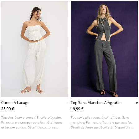
Corset A Lacage
Top Sans Manches A Agrafes
25,99 €
19,99 €
Top cintré style corset. Encolure bustier.
Top style gilet court à col tailleur. Sans
Fermeture avant par agrafes métalliques
manches. Fermeture frontale par agrafes.
et laçage au dos. Détail de coutures
Détail de fente au décolleté. Disponible en
apparentes.
plusieurs coloris.