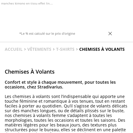
manches kimono en tissu effet lin.
Fermeture boutonnée sur le devant.
Disponible en plusieurs coloris.
*Le % est calculé sur le prix d'origine
ACCUEIL
VÊTEMENTS
T-SHIRTS
CHEMISES À VOLANTS
Chemises À Volants
Confort et style à chaque mouvement, pour toutes les
occasions, chez Stradivarius.
Les chemises à volants sont l’indispensable qui apporte une
touche féminine et romantique à vos tenues, tout en restant
faciles à porter au quotidien. Qu’il s’agisse de volants délicats
sur des manches longues, ou de détails plissés sur le buste,
nos chemises à volants femme s’adaptent à toutes les
morphologies, toutes les occasions et toutes les saisons. Des
matières légères pour les beaux jours, des textures plus
structurées pour le bureau, elles se déclinent en une palette