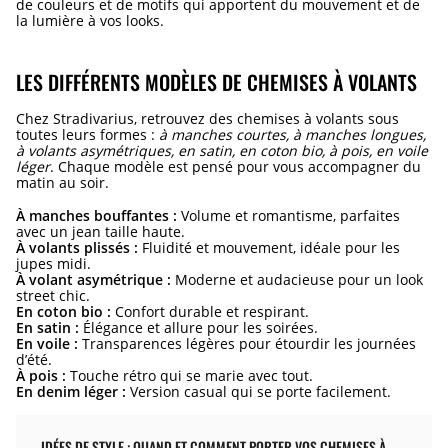
de couleurs et de motifs qui apportent du mouvement et de
la lumière à vos looks.
LES DIFFÉRENTS MODÈLES DE CHEMISES À VOLANTS
Chez Stradivarius, retrouvez des chemises à volants sous
toutes leurs formes :
à manches courtes, à manches longues,
à volants asymétriques, en satin, en coton bio, à pois, en voile
léger
. Chaque modèle est pensé pour vous accompagner du
matin au soir.
À manches bouffantes :
Volume et romantisme, parfaites
avec un jean taille haute.
À volants plissés :
Fluidité et mouvement, idéale pour les
jupes midi.
À volant asymétrique :
Moderne et audacieuse pour un look
street chic.
En coton bio :
Confort durable et respirant.
En satin :
Élégance et allure pour les soirées.
En voile :
Transparences légères pour étourdir les journées
d’été.
À pois :
Touche rétro qui se marie avec tout.
En denim léger :
Version casual qui se porte facilement.
IDÉES DE STYLE : QUAND ET COMMENT PORTER VOS CHEMISES À