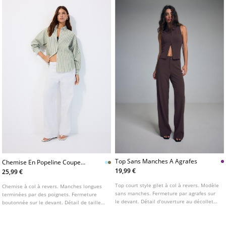
Top Sans Manches A Agrafes
Chemise En Popeline Coupe
Droite Ajustable
19,99 €
25,99 €
Top court style gilet à col à revers. Modèle
Chemise à col à revers. Manches longues
sans manches. Fermeture par agrafes sur
terminées par des poignets. Fermeture
le devant. Détail d'ouverture au décolleté.
boutonnée sur le devant. Détail de taille
Disponible en plusieurs coloris.
ajustable avec bouton au dos. Disponible
en plusieurs coloris.