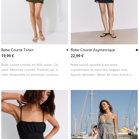
Robe Courte Tshirt
Robe Courte Asymetrique
19,99 €
22,99 €
Robe courte cintrée en 95% coton. Col
Robe courte ajustée à encolure
rond. Manches courtes. Froncée sur le
asymétrique et manches longues avec
côté. Disponible en plusieurs couleurs.
épaule dénudée. Détail de tissu froncé sur
le côté.