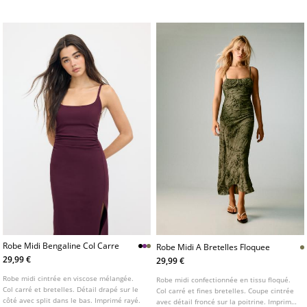
Robe Midi Bengaline Col Carre
Robe Midi A Bretelles Floquee
29,99 €
29,99 €
Robe midi cintrée en viscose mélangée.
Robe midi confectionnée en tissu floqué.
Col carré et bretelles. Détail drapé sur le
Col carré et fines bretelles. Coupe cintrée
côté avec split dans le bas. Imprimé rayé.
avec détail froncé sur la poitrine. Imprimé