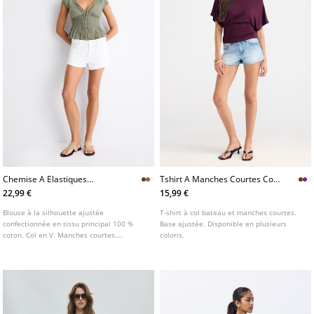
Chemise A Elastiques
Tshirt A Manches Courtes Col
Manches Courtes
Bateau
22,99 €
15,99 €
Blouse à la silhouette ajustée
T-shirt à col bateau et manches courtes.
confectionnée en tissu principal 100 %
Base ajustée. Disponible en plusieurs
coton. Col en V. Manches courtes.
coloris.
Fermeture boutonnée sur le devant. Détail
de tissu froncé à la taille. Disponible en
plusieurs coloris.