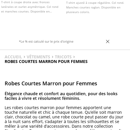
T-shirt à coupe droite avec fronces
T-shirt ajusté à coupe régulière. Col rond.
latérales et ourlet asymétrique. Col rond
Manches courtes raglan. Disponible en
et manches courtes. Disponible en
plusieurs coloris.
plusieurs coloris.
*Le % est calculé sur le prix d'origine
ACCUEIL
VÊTEMENTS
TRICOTS
ROBES COURTES MARRON POUR FEMMES
Robes Courtes Marron pour Femmes
Élégance chaude et confort au quotidien, pour des looks
faciles à vivre et résolument féminins.
Les robes courtes marron pour femmes apportent une
touche naturelle et chic à chaque tenue. Qu’elle soit marron
clair, chocolat ou camel, une robe courte peut passer du jour
à la nuit sans effort, s’adapter à toutes les silhouettes et se
mêler à une variété d’accessoires. Dans notre collection