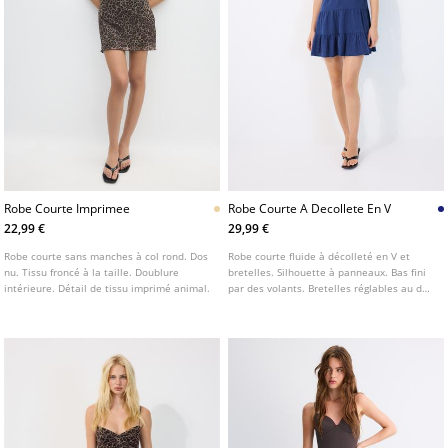
Robe Courte Imprimee
Robe Courte A Decollete En V
22,99 €
29,99 €
Robe courte sans manches à col rond. Dos
Robe courte fluide à décolleté en V et
nu. Tissu froncé à la taille. Doublure
bretelles. Silhouette à panneaux. Bas fini
intérieure. Détail de tissu imprimé animal.
par des volants. Bretelles réglables au dos
avec nœud.