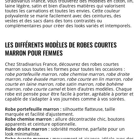
Stradivarius France, vous trouverez des modèles en coton, lin,
laine légère, satin et bien d’autres matières qui valorisent
toutes les carnations et toutes les envies. Cette couleur
polyvalente se marie facilement avec des ceintures, des
vestes et des sacs dans des tons contrastés ou
complémentaires pour créer des looks variés et intemporels.
LES DIFFÉRENTS MODÈLES DE ROBES COURTES
MARRON POUR FEMMES
Chez Stradivarius France, découvrez des robes courtes
marron sous toutes les formes pour toutes les occasions :
robe portefeuille marron
,
robe chemise marron
,
robe droite
marron
,
robe évasée marron
,
robe courte en lin marron
,
robe
courte en laine marron
,
robe satin marron
,
robe bohème
marron
,
robe courte camel
et bien d’autres modèles. Chaque
robe est pensée pour être facile à porter, agréable à porter et
capable de s’adapter à vos journées comme à vos soirées.
Robe portefeuille marron :
silhouette flatteuse, taille
marquée et facilité d’ajustement.
Robe chemise marron :
allure décontractée chic, boutons
apparents et ceinture optionnelle.
Robe droite marron :
sobriété moderne, parfaite pour un
look minimaliste.
Robe évasée marron :
mouvement et aisance, idéale avec des