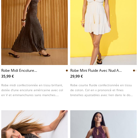
Robe Midi Encolure
Robe Mini Fluide Avec Nud Au
Americaine
Dos
35,99 €
29,99 €
Robe midi confectionnée en tissu brillant,
Robe courte fluide confectionnée en tissu
dotée d'une encolure américaine avec col
de coton. Col en v prononcé et fines
en V et emmanchures sans manches.
bretelles ajustables avec lien dans le dos.
Coupe ajustée. Détail de nouage au col.
Dos nu et taille élastique.