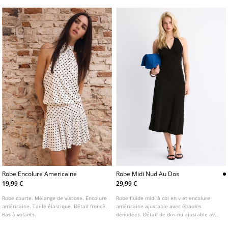
Robe Encolure Americaine
Robe Midi Nud Au Dos
19,99 €
29,99 €
Robe courte. Mélange de viscose. Encolure
Robe fluide midi à col en v et encolure
américaine. Taille élastique. Détail froncé.
américaine ajustable avec épaules
Bas à volants.
dénudées. Détail de dos nu ajustable avec
un nœud. Disponible en plusieurs