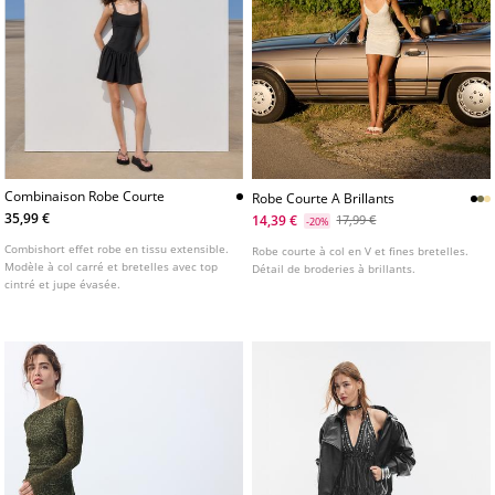
Combinaison Robe Courte
Robe Courte A Brillants
35,99 €
14,39 €
17,99 €
-20%
Combishort effet robe en tissu extensible.
Robe courte à col en V et fines bretelles.
Modèle à col carré et bretelles avec top
Détail de broderies à brillants.
cintré et jupe évasée.