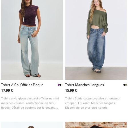
Tshirt A Col Officier Floque
Tshirt Manches Longues
17,99 €
15,99 €
T-shirt style qipao avec col officier et mini
T-shirt fluide coupe oversize et longueur
manches courtes, confectionné en tissu
cropped. Col rond. Manches longues.
floqué. Détail de boutons sur le devant.
Disponible en plusieurs coloris.
Disponible en plusieurs couleurs.