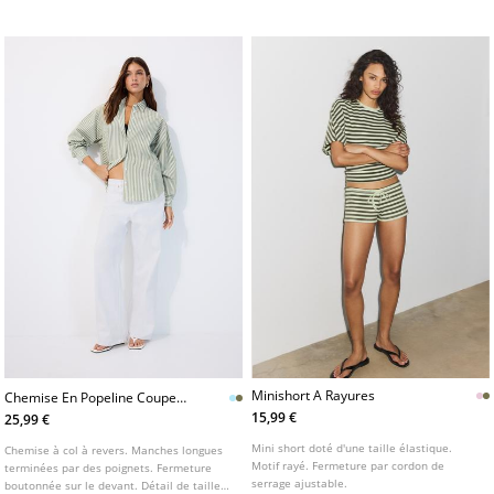
poitrine. Disponible en plusieurs coloris.
Minishort A Rayures
Chemise En Popeline Coupe
Droite Ajustable
15,99 €
25,99 €
Mini short doté d'une taille élastique.
Chemise à col à revers. Manches longues
Motif rayé. Fermeture par cordon de
terminées par des poignets. Fermeture
serrage ajustable.
boutonnée sur le devant. Détail de taille