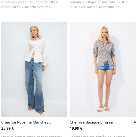
confectionnée en tissu principal 100 %
ceinture élastique en nid d'abeille. Bas
coton. Col en V. Manches courtes.
fluide avec volants. Disponible en
Fermeture boutonnée sur le devant. Détail
plusieurs couleurs.
de tissu froncé à la taille. Disponible en
plusieurs coloris.
Chemise Popeline Manches
Chemise Basique Cintree
Bouffantes
25,99 €
19,99 €
Chemise confectionnée en tissu principal
Chemise basique cintrée. Col à revers.