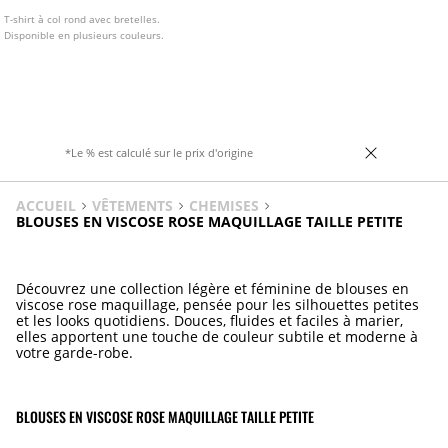
T-shirt à col rond avec bretelles.
Disponible en plusieurs couleurs.
*Le % est calculé sur le prix d'origine
ACCUEIL
VÊTEMENTS
CHEMISES
BLOUSES EN VISCOSE ROSE MAQUILLAGE TAILLE PETITE
Découvrez une collection légère et féminine de blouses en
viscose rose maquillage, pensée pour les silhouettes petites
et les looks quotidiens. Douces, fluides et faciles à marier,
elles apportent une touche de couleur subtile et moderne à
votre garde-robe.
BLOUSES EN VISCOSE ROSE MAQUILLAGE TAILLE PETITE