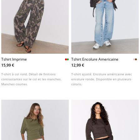
Tshirt Imprime
Tshirt Encolure Americaine
15,99 €
12,99 €
T-shirt à col rond. Détail de finitions
T-shirt ajusté. Encolure américaine avec
contrastantes sur le col et les manches.
encolure ronde. Disponible en plusieurs
Manches courtes.
coloris.