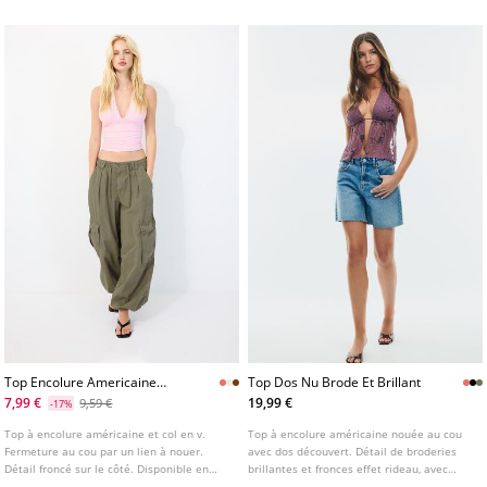
Top Encolure Americaine
Top Dos Nu Brode Et Brillant
Fronce A Nouer
7,99 €
19,99 €
9,59 €
-17%
Top à encolure américaine et col en v.
Top à encolure américaine nouée au cou
Fermeture au cou par un lien à nouer.
avec dos découvert. Détail de broderies
Détail froncé sur le côté. Disponible en
brillantes et fronces effet rideau, avec
plusieurs couleurs.
doublure intérieure au niveau de la