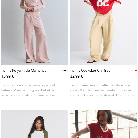
Tshirt Polyamide Manches
Tshirt Oversize Chiffres
Longues Fronce
15,99 €
22,99 €
T shirt ajusté en tissu élastique. Col
T-shirt oversize en maille filet, doté d'un
bateau. Manches longues. Détail de
col en V et de manches courtes. Imprimé
fronces sur les côtés. Disponible en
chiffres et texte sur le devant. Finitions à
plusieurs coloris.
rayures contrastées au col et aux
manches. Disponible en plusieurs
couleurs.