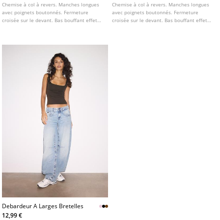
Chemise à col à revers. Manches longues
Chemise à col à revers. Manches longues
avec poignets boutonnés. Fermeture
avec poignets boutonnés. Fermeture
croisée sur le devant. Bas bouffant effet
croisée sur le devant. Bas bouffant effet
ballon. Détail en tissu combiné avec
ballon et imprimé rayé. Détail en tissu
superposition superposée.
combiné avec effet superposé.
Debardeur A Larges Bretelles
12,99 €