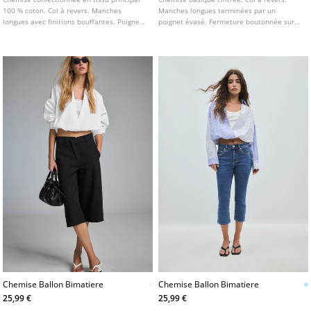
100 % coton. Col à revers. Manches
Manches longues terminées par un
longues avec finitions bouffantes. Poignets
poignet évasé. Fermeture boutonnée sur
boutonnés. Fermeture boutonnée sur le
le devant. Disponible en plusieurs coloris.
devant.
Chemise Ballon Bimatiere
Chemise Ballon Bimatiere
25,99 €
25,99 €