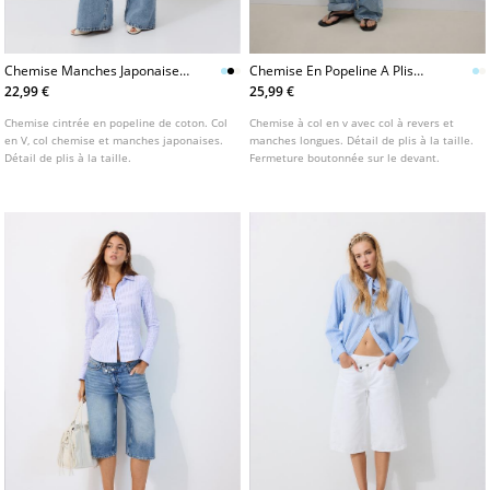
Chemise Manches Japonaises
Chemise En Popeline A Plis
Cintree A Plis
L02230536
22,99 €
25,99 €
Chemise cintrée en popeline de coton. Col
Chemise à col en v avec col à revers et
en V, col chemise et manches japonaises.
manches longues. Détail de plis à la taille.
Détail de plis à la taille.
Fermeture boutonnée sur le devant.