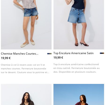
Top Encolure Americaine Satin
Chemise Manches Courtes
Coupe Sous La Poitrine
19,99 €
19,99 €
Top à encolure américaine confectionné
Chemise à col à revers avec col en V et
en tissu satiné. Fermeture boutonnée au
manches courtes. Fermeture boutonnée
dos. Disponible en plusieurs couleurs.
sur le devant. Couture sous la poitrine et
lien à nouer ajustable dans le dos.
Disponible en plusieurs coloris.