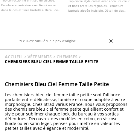
Top confectionné en tissu de viscose.
Top cintré style corset avec encolure cœur
Encolure américaine avec lien à nouer
et fines bretelles réglables. Fermeture
dans le dos et fines bretelles. Détail de
latérale zippée invisible. Détail de dos
broderies avec application de perles.
lacé ajustable.
Ourlet à finition ondulée.
*Le % est calculé sur le prix d'origine
ACCUEIL
VÊTEMENTS
CHEMISES
CHEMISIERS BLEU CIEL FEMME TAILLE PETITE
Chemisiers Bleu Ciel Femme Taille Petite
Les chemisiers bleu ciel femme taille petite sont l’alliance
parfaite entre délicatesse, lumière et coupe adaptée à votre
morphologie. Chez Stradivarius France, nous vous proposons
des chemisiers bleu ciel femme petite qui allient confort et
style pour sublimer chaque look, du bureau à vos sorties
détendues. Découvrez des modèles en coton, en viscose
fluide ou en satin léger, pensés pour mettre en valeur les
petites tailles avec élégance et modernité.