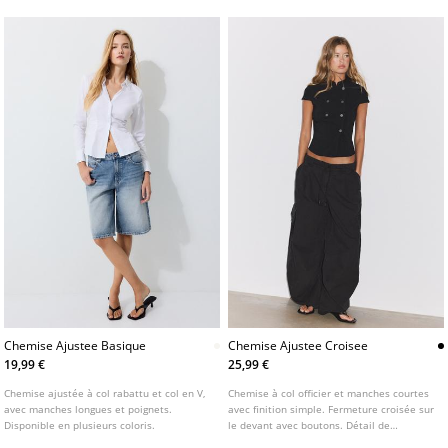
Chemise Ajustee Basique
Chemise Ajustee Croisee
19,99 €
25,99 €
Chemise ajustée à col rabattu et col en V,
Chemise à col officier et manches courtes
avec manches longues et poignets.
avec finition simple. Fermeture croisée sur
Disponible en plusieurs coloris.
le devant avec boutons. Détail de
surpiqûres contrastées.