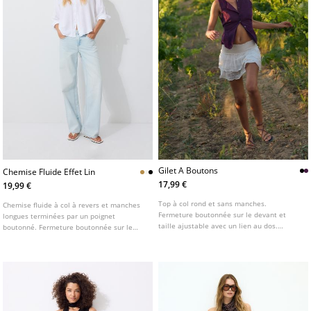
Gilet A Boutons
Chemise Fluide Effet Lin
17,99 €
19,99 €
Top à col rond et sans manches.
Chemise fluide à col à revers et manches
Fermeture boutonnée sur le devant et
longues terminées par un poignet
taille ajustable avec un lien au dos.
boutonné. Fermeture boutonnée sur le
Disponible en plusieurs couleurs.
devant. Disponible en plusieurs couleurs.