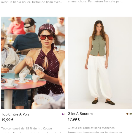
emmanchure. Fermeture frontale par
avec un lien à nouer. Détail de tissu avec
boutons brandebourgs. Disponible en
broderies et franges. Disponible en
plusieurs couleurs.
plusieurs couleurs.
Gilet A Boutons
Top Cintre A Pois
17,99 €
19,99 €
Gilet à col rond et sans manches.
Top composé de 15 % de lin. Coupe
Fermeture boutonnée sur le devant et
cintrée. Encolure américaine, col montant