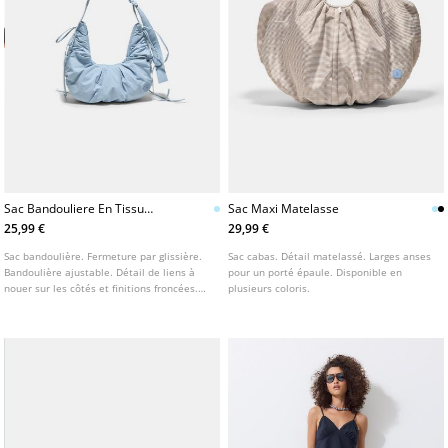
Sac Bandouliere En Tissu
Sac Maxi Matelasse
Fronce
25,99 €
29,99 €
Sac bandoulière. Fermeture par glissière.
Sac cabas. Détail matelassé. Larges anses
Bandoulière ajustable. Détail de liens à
pour un porté épaule. Disponible en
nouer sur les côtés et finitions froncées.
plusieurs coloris.
Disponible en plusieurs coloris.