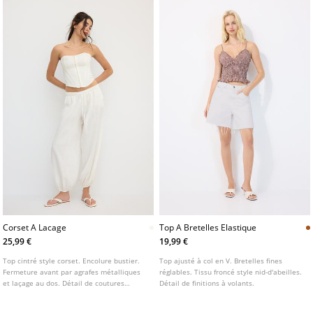
Corset A Lacage
Top A Bretelles Elastique
25,99 €
19,99 €
Top cintré style corset. Encolure bustier.
Top ajusté à col en V. Bretelles fines
Fermeture avant par agrafes métalliques
réglables. Tissu froncé style nid-d'abeilles.
et laçage au dos. Détail de coutures
Détail de finitions à volants.
apparentes.