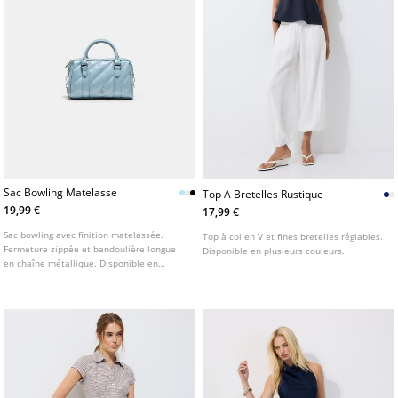
Sac Bowling Matelasse
Top A Bretelles Rustique
19,99 €
17,99 €
Sac bowling avec finition matelassée.
Top à col en V et fines bretelles réglables.
Fermeture zippée et bandoulière longue
Disponible en plusieurs couleurs.
en chaîne métallique. Disponible en
plusieurs coloris.