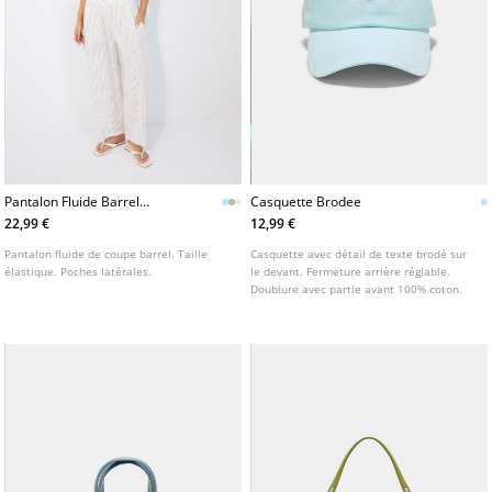
Pantalon Fluide Barrel
Casquette Brodee
L01209641
22,99 €
12,99 €
Pantalon fluide de coupe barrel. Taille
Casquette avec détail de texte brodé sur
élastique. Poches latérales.
le devant. Fermeture arrière réglable.
Doublure avec partie avant 100% coton.