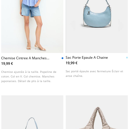
Sac Porte Epaule A Chaine
Chemise Cintree A Manches
Japonaises
19,99 €
19,99 €
Sac porté épaule avec fermeture Éclair et
Chemise ajustée à la taille. Popeline de
anse chaîne.
coton. Col en V. Col chemise. Manches
japonaises. Détail de plis à la taille.