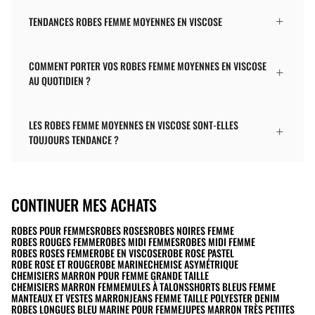
TENDANCES ROBES FEMME MOYENNES EN VISCOSE
COMMENT PORTER VOS ROBES FEMME MOYENNES EN VISCOSE
AU QUOTIDIEN ?
LES ROBES FEMME MOYENNES EN VISCOSE SONT-ELLES
TOUJOURS TENDANCE ?
CONTINUER MES ACHATS
ROBES POUR FEMMES
ROBES ROSES
ROBES NOIRES FEMME
ROBES ROUGES FEMME
ROBES MIDI FEMMES
ROBES MIDI FEMME
ROBES ROSES FEMME
ROBE EN VISCOSE
ROBE ROSE PASTEL
ROBE ROSE ET ROUGE
ROBE MARINE
CHEMISE ASYMÉTRIQUE
CHEMISIERS MARRON POUR FEMME GRANDE TAILLE
CHEMISIERS MARRON FEMME
MULES À TALONS
SHORTS BLEUS FEMME
MANTEAUX ET VESTES MARRON
JEANS FEMME TAILLE POLYESTER DENIM
ROBES LONGUES BLEU MARINE POUR FEMME
JUPES MARRON TRÈS PETITES