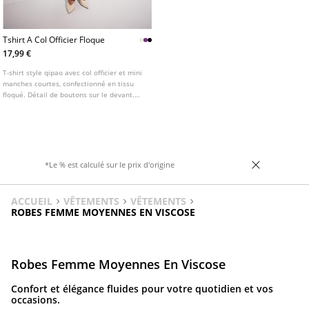
Tshirt A Col Officier Floque
17,99 €
T-shirt style qipao avec col officier et mini
manches courtes, confectionné en tissu
floqué. Détail de boutons sur le devant.
Disponible en plusieurs coloris.
*Le % est calculé sur le prix d'origine
ACCUEIL
VÊTEMENTS
VÊTEMENTS
ROBES FEMME MOYENNES EN VISCOSE
Robes Femme Moyennes En Viscose
Confort et élégance fluides pour votre quotidien et vos
occasions.