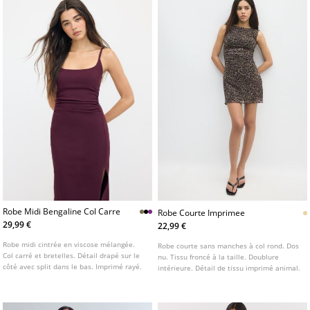
Robe Midi Bengaline Col Carre
Robe Courte Imprimee
29,99 €
22,99 €
Robe midi cintrée en viscose mélangée.
Robe courte sans manches à col rond. Dos
Col carré et bretelles. Détail drapé sur le
nu. Tissu froncé à la taille. Doublure
côté avec split dans le bas. Imprimé rayé.
intérieure. Détail de tissu imprimé animal.