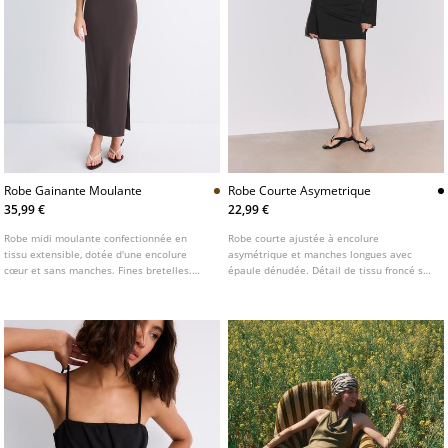
Robe Gainante Moulante
Robe Courte Asymetrique
35,99 €
22,99 €
Robe midi moulante confectionnée en
Robe courte ajustée à encolure
tissu extensible, dotée d'une encolure
asymétrique et manches longues avec
cœur et sans manches. Fines bretelles.
épaule dénudée. Détail de tissu froncé sur
Détail de bonnets moulés.
le côté.