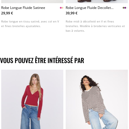
Robe Longue Fluide Satinee
Robe Longue Fluide Decollete
Dos
29,99 €
39,99 €
Robe longue en tissu satiné, avec col en V
Robe midi à décolleté en V et fines
et fines bretelles ajustables.
bretelles. Modèle à broderies verticales et
bas à volants.
VOUS POUVEZ ÊTRE INTÉRESSÉ PAR