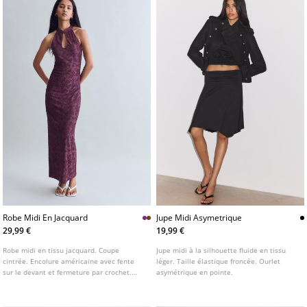
Robe Midi En Jacquard
Jupe Midi Asymetrique
29,99 €
19,99 €
Robe midi en tissu jacquard. Coupe
Jupe midi à la silhouette fluide en tissu
cintrée. Encolure américaine avec fente
léger. Taille élastique froncée. Ourlet
sur le devant et fermeture par crochet.
asymétrique en pointe.
Détail de fronces sur les côtés. Disponible
en plusieurs coloris.