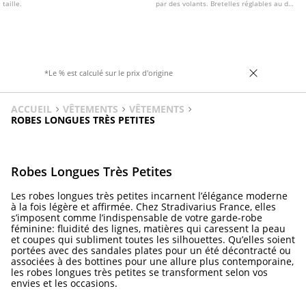
taille.
par des volants. Bretelles réglables au dos
avec nœud.
*Le % est calculé sur le prix d'origine
ACCUEIL
VÊTEMENTS
VÊTEMENTS
ROBES LONGUES TRÈS PETITES
Robes Longues Très Petites
Les robes longues très petites incarnent l’élégance moderne
à la fois légère et affirmée. Chez Stradivarius France, elles
s’imposent comme l’indispensable de votre garde-robe
féminine: fluidité des lignes, matières qui caressent la peau
et coupes qui subliment toutes les silhouettes. Qu’elles soient
portées avec des sandales plates pour un été décontracté ou
associées à des bottines pour une allure plus contemporaine,
les robes longues très petites se transforment selon vos
envies et les occasions.