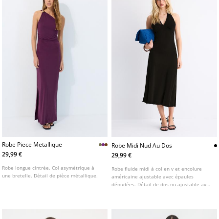
Robe Piece Metallique
Robe Midi Nud Au Dos
29,99 €
29,99 €
Robe longue cintrée. Col asymétrique à
Robe fluide midi à col en v et encolure
une bretelle. Détail de pièce métallique.
américaine ajustable avec épaules
dénudées. Détail de dos nu ajustable avec
un nœud. Disponible en plusieurs
couleurs.