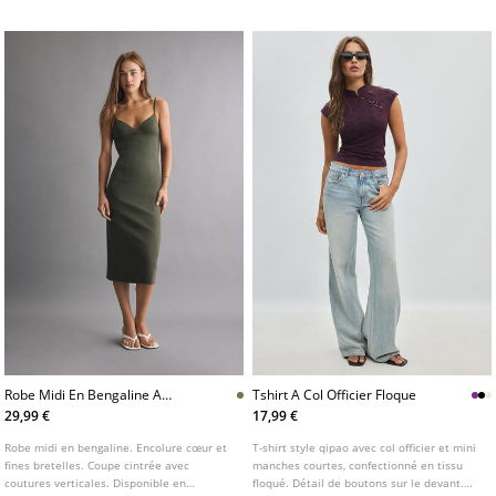
Robe Midi En Bengaline A
Tshirt A Col Officier Floque
Bretelles
29,99 €
17,99 €
Robe midi en bengaline. Encolure cœur et
T-shirt style qipao avec col officier et mini
fines bretelles. Coupe cintrée avec
manches courtes, confectionné en tissu
coutures verticales. Disponible en
floqué. Détail de boutons sur le devant.