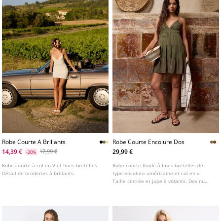
Robe Courte A Brillants
Robe Courte Encolure Dos
14,39 €
29,99 €
17,99 €
-20%
Robe courte à col en V et fines bretelles.
Robe courte fluide à fines bretelles de
Détail de broderies à brillants.
type encolure américaine et col en v.
Taille cintrée et jupe à volants. Dos nu
ajustable avec laçage. Disponible en
plusieurs coloris.