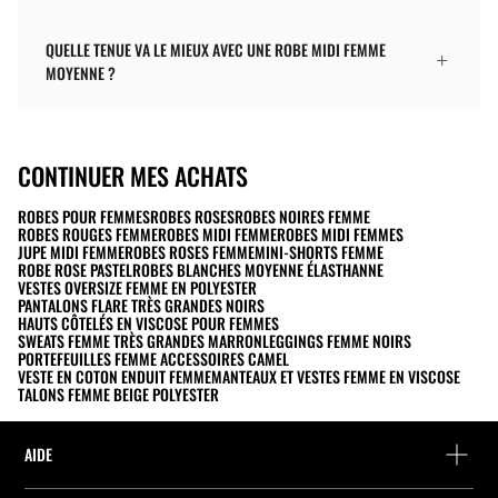
QUELLE TENUE VA LE MIEUX AVEC UNE ROBE MIDI FEMME
MOYENNE ?
CONTINUER MES ACHATS
ROBES POUR FEMMES
ROBES ROSES
ROBES NOIRES FEMME
ROBES ROUGES FEMME
ROBES MIDI FEMME
ROBES MIDI FEMMES
JUPE MIDI FEMME
ROBES ROSES FEMME
MINI-SHORTS FEMME
ROBE ROSE PASTEL
ROBES BLANCHES MOYENNE ÉLASTHANNE
VESTES OVERSIZE FEMME EN POLYESTER
PANTALONS FLARE TRÈS GRANDES NOIRS
HAUTS CÔTELÉS EN VISCOSE POUR FEMMES
SWEATS FEMME TRÈS GRANDES MARRON
LEGGINGS FEMME NOIRS
PORTEFEUILLES FEMME ACCESSOIRES CAMEL
VESTE EN COTON ENDUIT FEMME
MANTEAUX ET VESTES FEMME EN VISCOSE
TALONS FEMME BEIGE POLYESTER
AIDE
Aide et contact