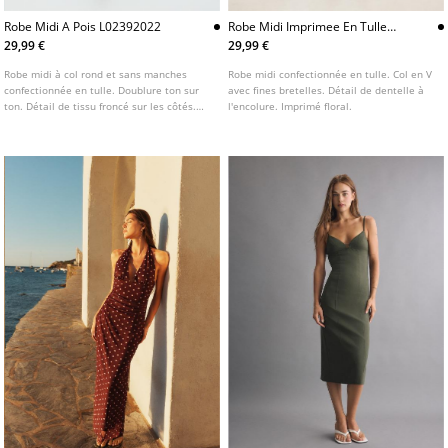
Robe Midi A Pois L02392022
Robe Midi Imprimee En Tulle
Et Dentelle
29,99 €
29,99 €
Robe midi à col rond et sans manches
Robe midi confectionnée en tulle. Col en V
confectionnée en tulle. Doublure ton sur
avec fines bretelles. Détail de dentelle à
ton. Détail de tissu froncé sur les côtés.
l'encolure. Imprimé floral.
Disponible en plusieurs coloris.