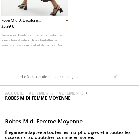
Robe Midi A Encolure
Americaine Et Perles
35,99 €
Bas évasé. Doublure intérieure. Robe midi
à encolure droite et fines bretelles se
nouant au cou avec détail de perles. Dos
nu. Coupe évasée. Détail de fronces à la
taille.
*Le % est calculé sur le prix d'origine
ACCUEIL
VÊTEMENTS
VÊTEMENTS
ROBES MIDI FEMME MOYENNE
Robes Midi Femme Moyenne
Élégance adaptée à toutes les morphologies et à toutes les
occasions, au quotidien comme en soirée.