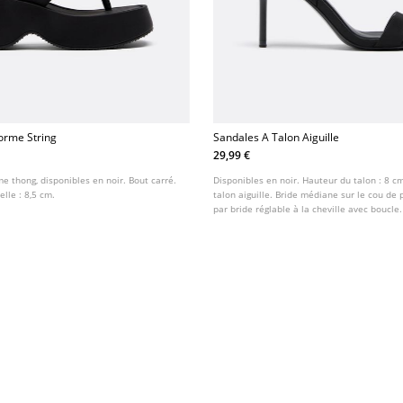
orme String
Sandales A Talon Aiguille
29,99 €
e thong, disponibles en noir. Bout carré.
Disponibles en noir. Hauteur du talon : 8 
lle : 8,5 cm.
talon aiguille. Bride médiane sur le cou de
par bride réglable à la cheville avec boucle.