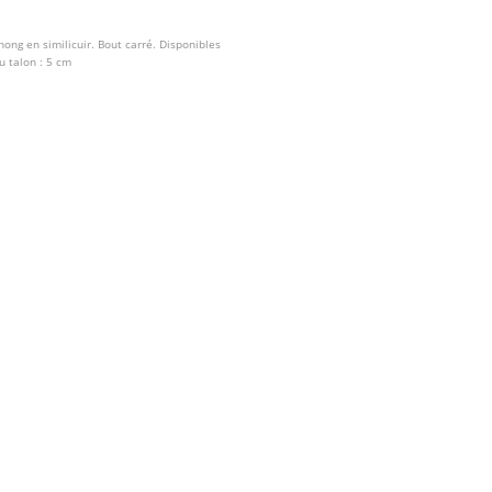
hong en similicuir. Bout carré. Disponibles
u talon : 5 cm