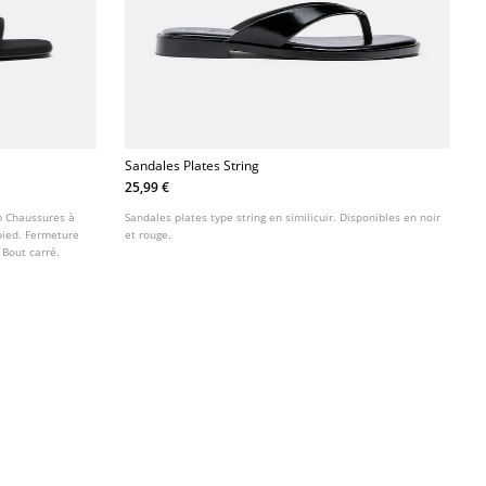
Sandales Plates String
25,99 €
cm Chaussures à
Sandales plates type string en similicuir. Disponibles en noir
 pied. Fermeture
et rouge.
 Bout carré.