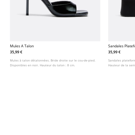
Mules A Talon
Sandales Platef
35,99 €
35,99 €
Mules à talon détalonnées. Bride droite sur le cou-de-pied.
Sandales plateform
Disponibles en noir. Hauteur du talon : 8 cm.
Hauteur de la seme