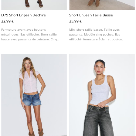
D75 Short En Jean Dechire
Short En Jean Taille Basse
22,99 €
25,99 €
Fermeture avant avec boutons
Mini-short taille basse. Taille avec
métalliques. Bas effiloché. Short taille
passants. Modèle cinq poches. Bas
haute avec passants de ceinture. Cinq
effiloché, fermeture Éclair et bouton.
poches. Détail déchiré sur le devant.
Disponible en plusieurs coloris.