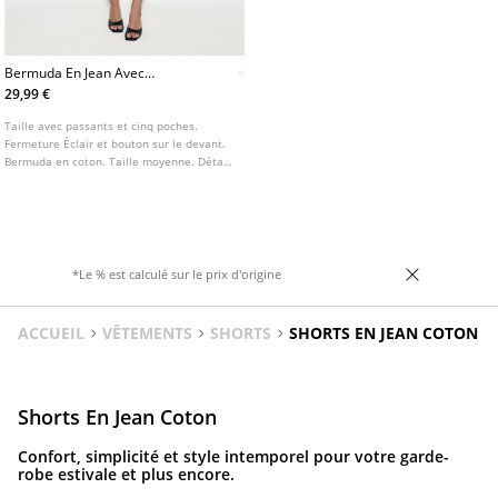
Bermuda En Jean Avec
Ceinture
29,99 €
Taille avec passants et cinq poches.
Fermeture Éclair et bouton sur le devant.
Bermuda en coton. Taille moyenne. Détail
de ceinture amovible.
*Le % est calculé sur le prix d'origine
ACCUEIL
VÊTEMENTS
SHORTS
SHORTS EN JEAN COTON
Shorts En Jean Coton
Confort, simplicité et style intemporel pour votre garde-
robe estivale et plus encore.