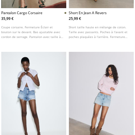
Pantalon Cargo Corsaire
Short En Jean A Revers
35,99 €
25,99 €
Coupe corsaire. Fermeture Éclair et
Short taille haute en mélange de coton.
bouton sur le devant. Bas ajustable avec
Taille avec passants. Poches à l'avant et
cordon de serrage. Pantalon avec taille à
poches plaquées à l'arrière. Fermeture
passants. Poches avant et poches
Éclair et double bouton métallique sur le
plaquées à rabat sur les côtés.
devant. Bas avec revers. Disponible en
plusieurs coloris.