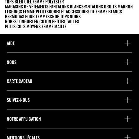
TOPS BLEU CIEL FEMME POLYESTER
MAGASINS DE VÊTEMENTS PANTALONS BLANCS
PANTALONS DROITS MARRON
LEGGINGS FEMME PETITES
ROBES ET ACCESSOIRES DE FEMME BLANCS
BERMUDAS POUR FEMMES
CROP TOPS NOIRS
ROBES LONGUES EN COTON PETITES TAILLES
PULLS COLS MOYENS FEMME MAILLE
AIDE
Aide et contact
NOUS
Localisez votre commande
Localiser un magasin
Retour en tant qu’invité
CARTE CADEAU
Entreprise
Recherche de points relais
Consultation du Solde
Travailler chez Stradivarius
Stradivarius ID
SUIVEZ-NOUS
Achat de Carte Cadeau
Company Profile
Préférences de cookies
Prevention contre la fraude
Qualités et caractéristiques environnementales des emballages
NOTRE APPLICATION
Qualités et caractéristiques environnementales des produits
iOS
Android
MENTIONS LÉGALES