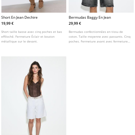
Short En Jean Dechire
Bermudas Baggy En Jean
19,99 €
29,99 €
Short taille basse avec cinq poches et bas
Bermudas confectionnées en tissu de
effiloché. Fermeture Éclair et bouton
coton. Taille moyenne avec passants. Cinq
métallique sur le devant.
poches. Fermeture avant avec fermeture
éclair et bouton.