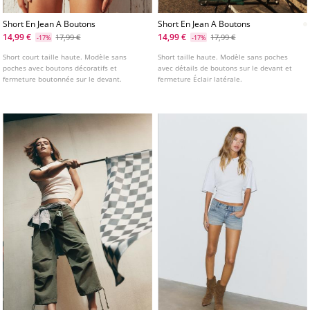
Short En Jean A Boutons
Short En Jean A Boutons
14,99 €
14,99 €
17,99 €
17,99 €
-17%
-17%
Short court taille haute. Modèle sans
Short taille haute. Modèle sans poches
poches avec boutons décoratifs et
avec détails de boutons sur le devant et
fermeture boutonnée sur le devant.
fermeture Éclair latérale.