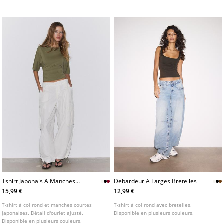
poitrine et taille ajustée. Disponible en
plusieurs couleurs.
Tshirt Japonais A Manches
Debardeur A Larges Bretelles
Courtes
15,99 €
12,99 €
T-shirt à col rond et manches courtes
T-shirt à col rond avec bretelles.
japonaises. Détail d'ourlet ajusté.
Disponible en plusieurs couleurs.
Disponible en plusieurs couleurs.