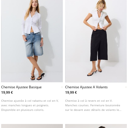
Chemise Ajustee Basique
Chemise Ajustee A Volants
19,99 €
19,99 €
Chemise ajustée à col rabattu et col en V,
Chemise à col à revers et col en V.
avec manches longues et poignets.
Manches courtes. Fermeture boutonnée
Disponible en plusieurs coloris.
sur le devant avec détails de volants le
long de la patte de boutonnage.