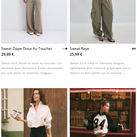
Sweat Zippe Doux Au Toucher
Sweat Raye
29,99 €
25,99 €
Sweat-shirt fluide et doux au toucher. Col
Sweat à col rond et manches longues,
montant avec fermeture Éclair dissimulée
agrémenté d'un imprimé graphique sur le
par une patte et manches longues.
devant et d'un patch sur la manche.
Disponible en plusieurs coloris.
Finitions avec bas effiloché. Disponible en
plusieurs coloris.