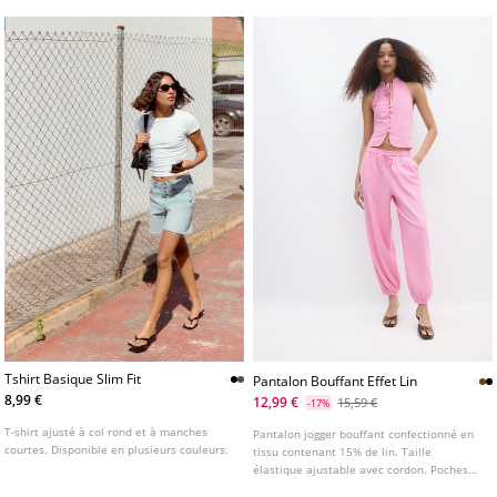
Tshirt Basique Slim Fit
Pantalon Bouffant Effet Lin
8,99 €
12,99 €
15,59 €
-17%
T-shirt ajusté à col rond et à manches
Pantalon jogger bouffant confectionné en
courtes. Disponible en plusieurs couleurs.
tissu contenant 15% de lin. Taille
élastique ajustable avec cordon. Poches
latérales. Bas élastiqué. Disponible en