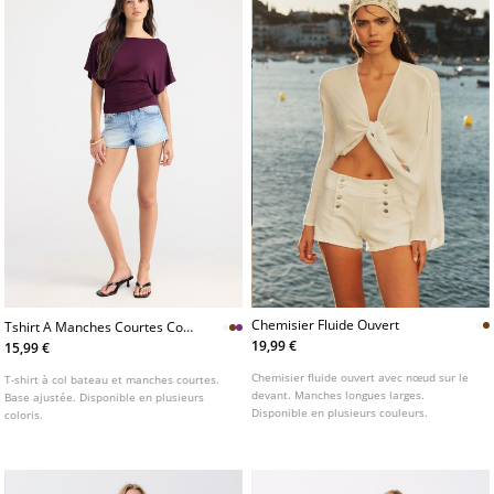
Chemisier Fluide Ouvert
Tshirt A Manches Courtes Col
Bateau
19,99 €
15,99 €
Chemisier fluide ouvert avec nœud sur le
T-shirt à col bateau et manches courtes.
devant. Manches longues larges.
Base ajustée. Disponible en plusieurs
Disponible en plusieurs couleurs.
coloris.