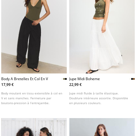
Body A Bretelles Et Col En V
Jupe Midi Boheme
17,99 €
22,99 €
Body moulant en tissu extensible à col en
Jupe midi fluide à taille élastique.
V et sans manches. Fermeture par
Doublure intérieure assortie. Disponible
boutons-pression à l’entrejambe.
en plusieurs couleurs.