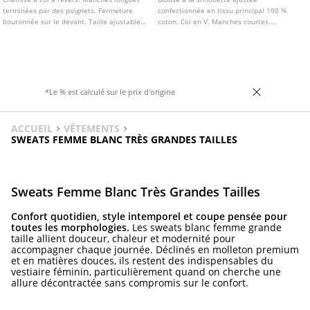
terminées par des poignets. Fermeture
confectionnée en tissu principal 100 %
boutonnée sur le devant. Taille ajustable
coton. Col en V. Manches courtes.
avec bouton au dos.
Fermeture boutonnée sur le devant. Détail
de tissu froncé à la taille. Disponible en
plusieurs coloris.
*Le % est calculé sur le prix d'origine
ACCUEIL
VÊTEMENTS
SWEATS FEMME BLANC TRÈS GRANDES TAILLES
Sweats Femme Blanc Très Grandes Tailles
Confort quotidien, style intemporel et coupe pensée pour
toutes les morphologies.
Les sweats blanc femme grande
taille allient douceur, chaleur et modernité pour
accompagner chaque journée. Déclinés en molleton premium
et en matières douces, ils restent des indispensables du
vestiaire féminin, particulièrement quand on cherche une
allure décontractée sans compromis sur le confort.