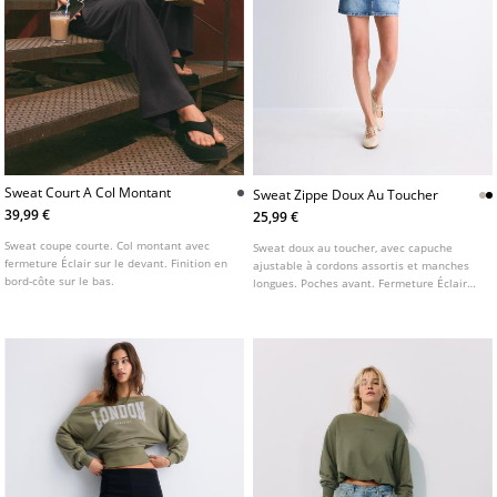
Sweat Court A Col Montant
Sweat Zippe Doux Au Toucher
39,99 €
25,99 €
Sweat coupe courte. Col montant avec
Sweat doux au toucher, avec capuche
fermeture Éclair sur le devant. Finition en
ajustable à cordons assortis et manches
bord-côte sur le bas.
longues. Poches avant. Fermeture Éclair
métallique sur le devant. Disponible en
plusieurs coloris.