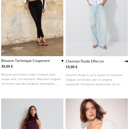
Blouson Technique Coupevent
Chemise Fluide Effet Lin
39,99 €
19,99 €
Blouson technique coupe cropped style
Chemise fluide à col à revers et manches
coupe vent. Col montant. Manches longues
longues terminées par un poignet
terminées par des poignets élastiqués.
boutonné. Fermeture boutonnée sur le
Poches latérales. Fermeture zippée sur le
devant. Disponible en plusieurs couleurs.
devant. Bas élastiqué avec effet bouffant.