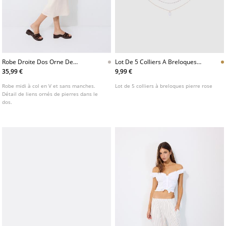
Robe Droite Dos Orne De
Lot De 5 Colliers A Breloques
Pierres
Pierre Rose
35,99 €
9,99 €
Robe midi à col en V et sans manches.
Lot de 5 colliers à breloques pierre rose
Détail de liens ornés de pierres dans le
dos.