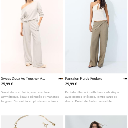
Sweat Doux Au Toucher A
Pantalon Fluide Foulard
Epaule Denudee
25,99 €
29,99 €
Sweat doux et fluide, avec encolure
Pantalon fluide à taille haute élastique
asymétrique, épaule dénudée et manches
avec poches latérales. Jambe large et
longues. Disponible en plusieurs couleurs.
droite. Détail de foulard amovible.
Disponible en plusieurs couleurs.