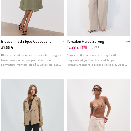
Blouson Technique Coupevent
Pantalon Fluide Sarong
39,99 €
12,99 €
15,59 €
-17%
Blouson à col montant et manches longues
Pantalon fluide coupe sarong à taille
terminées par un poignet élastique.
moyenne et jambe droite et large.
Fermeture frontale zippée. Détail de bas
Fermeture latérale zippée invisible. Détail
élastiqué.
de nœud sur le devant. Disponible en
plusieurs coloris.