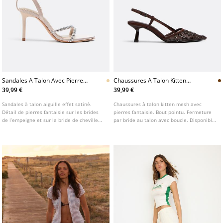
Sandales A Talon Avec Pierres
Chaussures A Talon Kitten
Fantaisie
Mesh Pierres Fantaisie
39,99 €
39,99 €
Sandales à talon aiguille effet satiné.
Chaussures à talon kitten mesh avec
Détail de pierres fantaisie sur les brides
pierres fantaisie. Bout pointu. Fermeture
de l’empeigne et sur la bride de cheville
par bride au talon avec boucle. Disponible
avec boucle réglable. Bout asymétrique.
en marron. Hauteur du talon : 6 cm
Disponible en beige. Hauteur du talon : 8,5
cm