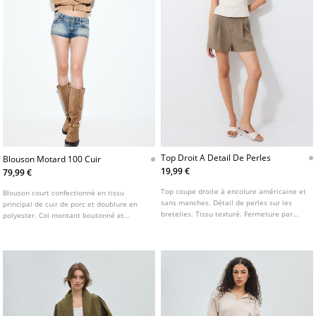
Top Droit A Detail De Perles
Blouson Motard 100 Cuir
19,99 €
79,99 €
Top coupe droite à encolure américaine et
Blouson court confectionné en tissu
sans manches. Détail de perles sur les
principal de cuir de porc et doublure en
bretelles. Tissu texturé. Fermeture par
polyester. Col montant boutonné et
nouage au dos.
manches longues. Poches latérales.
Fermeture avant avec fermeture Éclair à
double sens.