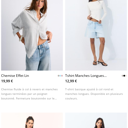
Chemise Effet Lin
Tshirt Manches Longues
Basique
19,99 €
12,99 €
Chemise fluide à col à revers et manches
T-shirt basique ajusté à col rond et
longues terminées par un poignet
manches longues. Disponible en plusieurs
boutonné. Fermeture boutonnée sur le
couleurs.
devant. Disponible en plusieurs couleurs.