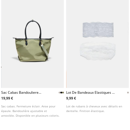
Sac Cabas Bandouliere
Lot De Bandeaux Elastiques En
Combine
Dentelle
19,99 €
9,99 €
Sac cabas. Fermeture éclair. Anse pour
Lot de rubans à cheveux avec détails en
épaule. Bandoulière ajustable et
dentelle. Finition élastique.
amovible. Disponible en plusieurs coloris.