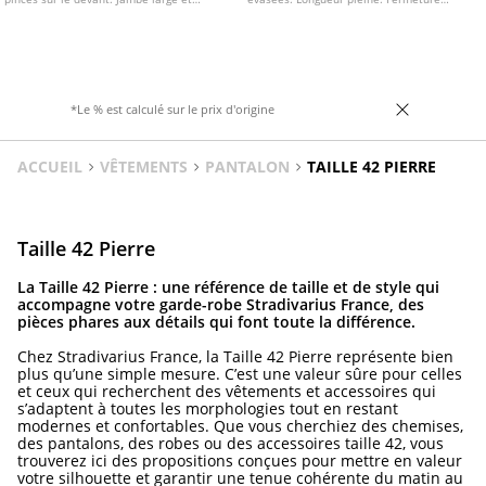
droite. Fermeture frontale avec fermeture
frontale à double bouton. Passants de
Éclair, bouton intérieur et crochets
ceinture à la taille.
métalliques.
*Le % est calculé sur le prix d'origine
ACCUEIL
VÊTEMENTS
PANTALON
TAILLE 42 PIERRE
Taille 42 Pierre
La Taille 42 Pierre : une référence de taille et de style qui
accompagne votre garde-robe Stradivarius France, des
pièces phares aux détails qui font toute la différence.
Chez Stradivarius France, la Taille 42 Pierre représente bien
plus qu’une simple mesure. C’est une valeur sûre pour celles
et ceux qui recherchent des vêtements et accessoires qui
s’adaptent à toutes les morphologies tout en restant
modernes et confortables. Que vous cherchiez des chemises,
des pantalons, des robes ou des accessoires taille 42, vous
trouverez ici des propositions conçues pour mettre en valeur
votre silhouette et garantir une tenue cohérente du matin au