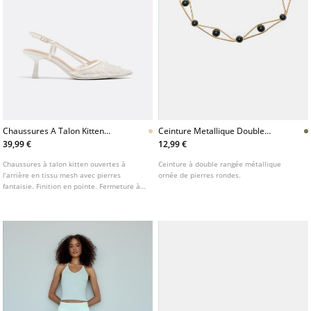
Chaussures A Talon Kitten
Ceinture Metallique Double
Mesh Pierres Fantaisie
Rangee A Pierres
39,99 €
12,99 €
Chaussures à talon kitten ouvertes à
Ceinture à double rangée métallique
l’arrière en tissu mesh avec pierres
ornée de pierres rondes.
fantaisie. Finition en pointe. Fermeture à
la cheville avec boucle réglable.
Disponibles en blanc. Hauteur du talon : 6
cm