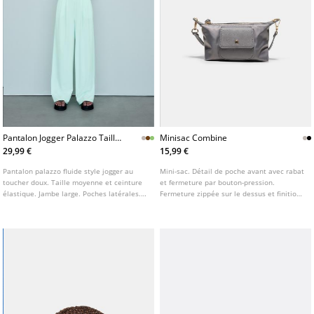
Pantalon Jogger Palazzo Taille
Minisac Combine
Elastique
29,99 €
15,99 €
Pantalon palazzo fluide style jogger au
Mini-sac. Détail de poche avant avec rabat
toucher doux. Taille moyenne et ceinture
et fermeture par bouton-pression.
élastique. Jambe large. Poches latérales.
Fermeture zippée sur le dessus et finition
Disponible en plusieurs couleurs.
combinée. Disponible en plusieurs coloris.