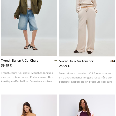
Trench Ballon A Col Chale
Sweat Doux Au Toucher
39,99 €
25,99 €
Trench court. Col châle. Manches longues
Sweat doux au toucher. Col à revers et col
avec patte boutonnée. Poches avant. Bas
en v avec manches longues resserrées aux
élastique effet ballon. Fermeture croisée
poignets. Disponible en plusieurs couleurs.
boutonnée sur le devant.