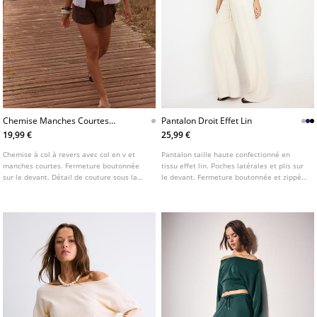
Chemise Manches Courtes
Pantalon Droit Effet Lin
Coupe Sous La Poitrine
19,99 €
25,99 €
Chemise à col à revers avec col en v et
Pantalon taille haute confectionné en
manches courtes. Fermeture boutonnée
tissu effet lin. Poches latérales et plis sur
sur le devant. Détail de couture sous la
le devant. Fermeture boutonnée et zippée.
poitrine et taille ajustée avec un lien dans
Jambe large et droite. Disponible en
le dos.
plusieurs coloris.