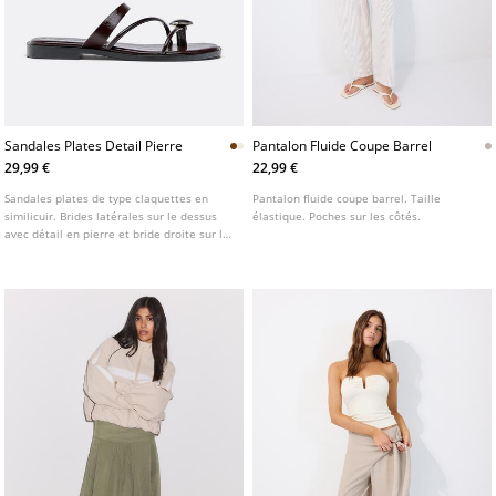
Sandales Plates Detail Pierre
Pantalon Fluide Coupe Barrel
29,99 €
22,99 €
Sandales plates de type claquettes en
Pantalon fluide coupe barrel. Taille
similicuir. Brides latérales sur le dessus
élastique. Poches sur les côtés.
avec détail en pierre et bride droite sur la
partie centrale du cou-de-pied.
Disponibles en marron, écru et bordeaux.