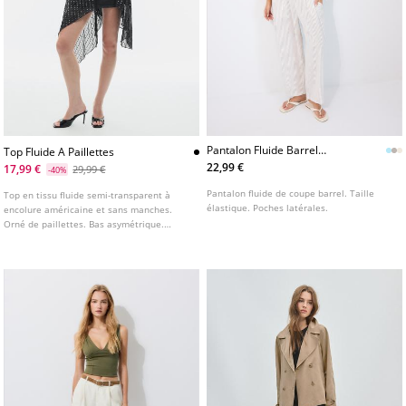
Pantalon Fluide Barrel
Top Fluide A Paillettes
L01209641
22,99 €
17,99 €
29,99 €
-40%
Pantalon fluide de coupe barrel. Taille
Top en tissu fluide semi-transparent à
élastique. Poches latérales.
encolure américaine et sans manches.
Orné de paillettes. Bas asymétrique.
Fermeture par nœud au dos.