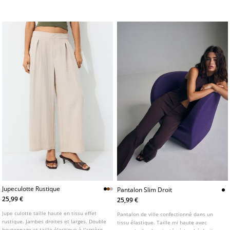
plusieurs coloris.
Fermeture boutonnée sur le devant.
Jupeculotte Rustique
Pantalon Slim Droit
25,99 €
25,99 €
Jupe culotte taille haute en tissu effet
Pantalon de ville confectionné dans un
rustique. Jambes droites et larges. Double
tissu élastique. Taille mi haute avec
boutonnage et taille élastique à l'arrière.