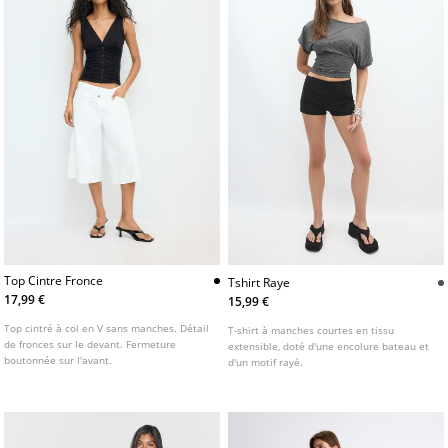
Top Cintre Fronce
Tshirt Raye
17,99 €
15,99 €
Top cintré à col en V sans manches. Détail
T-shirt à manches courtes en tissu
de fronces sur le devant. Fermeture
extensible, doté d'une encolure bateau et
boutonnée sur l'avant.
d'un motif rayé.