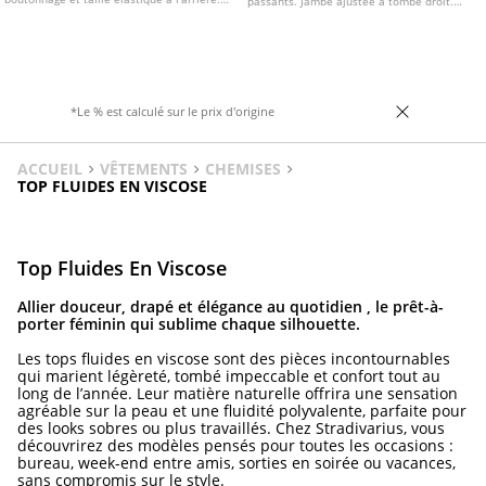
passants. Jambe ajustée à tombé droit.
Poches latérales. Disponible en plusieurs
Fermeture avant zippée avec bouton.
coloris.
Disponible en plusieurs coloris.
*Le % est calculé sur le prix d'origine
ACCUEIL
VÊTEMENTS
CHEMISES
TOP FLUIDES EN VISCOSE
Top Fluides En Viscose
Allier douceur, drapé et élégance au quotidien , le prêt-à-
porter féminin qui sublime chaque silhouette.
Les tops fluides en viscose sont des pièces incontournables
qui marient légèreté, tombé impeccable et confort tout au
long de l’année. Leur matière naturelle offrira une sensation
agréable sur la peau et une fluidité polyvalente, parfaite pour
des looks sobres ou plus travaillés. Chez Stradivarius, vous
découvrirez des modèles pensés pour toutes les occasions :
bureau, week-end entre amis, sorties en soirée ou vacances,
sans compromis sur le style.