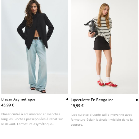
Blazer Asymetrique
Jupeculotte En Bengaline
45,99 €
19,99 €
Blazer cintré à col montant et manches
Jupe-culotte ajustée taille moyenne avec
longues. Poches passepoilées à rabat sur
fermeture éclair latérale invisible dans la
le devant. Fermeture asymétrique
couture.
boutonnée sur le devant.