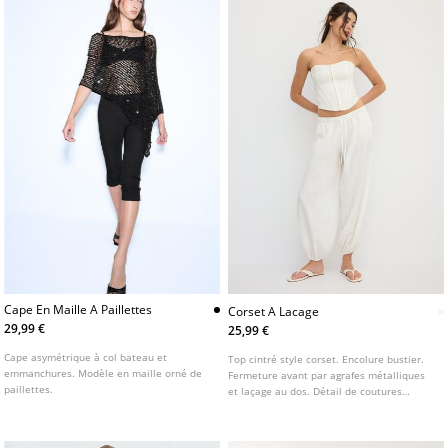
Cape En Maille A Paillettes
Corset A Lacage
29,99 €
25,99 €
Cape asymétrique à col bateau et
Top cintré style corset. Encolure bustier.
emmanchures. Modèle en maille orné de
Fermeture avant par agrafes métalliques
paillettes.
et laçage au dos. Détail de coutures
apparentes.