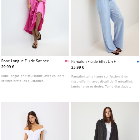
Robe Longue Fluide Satinee
Pantalon Fluide Effet Lin Fil
Metallise
29,99 €
25,99 €
Robe longue en tissu satiné, avec col en V
Pantalon taille haute confectionné en
et fines bretelles ajustables.
tissu effet lin avec détail de fil métallisé.
Jambe large et droite. Taille élastique
ajustable avec cordon dans le même tissu.
Poches latérales. Disponible en plusieurs
coloris.