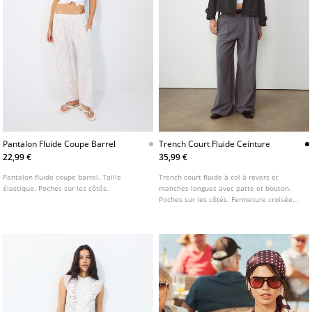
Pantalon Fluide Coupe Barrel
Trench Court Fluide Ceinture
22,99 €
35,99 €
Pantalon fluide coupe barrel. Taille
Trench court fluide à col à revers et
élastique. Poches sur les côtés.
manches longues avec patte et bouton.
Poches sur les côtés. Fermeture croisée
sur le devant avec boutons. Disponible en
plusieurs couleurs.