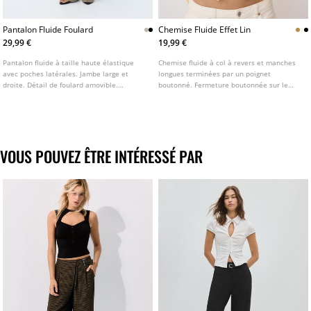
Pantalon Fluide Foulard
Chemise Fluide Effet Lin
29,99 €
19,99 €
Pantalon fluide à taille haute élastique
Chemise fluide à col à revers et manches
avec poches latérales. Jambe large et
longues terminées par un poignet
droite. Détail de foulard amovible.
boutonné. Fermeture boutonnée sur le
Disponible en plusieurs couleurs.
devant. Disponible en plusieurs couleurs.
VOUS POUVEZ ÊTRE INTÉRESSÉ PAR