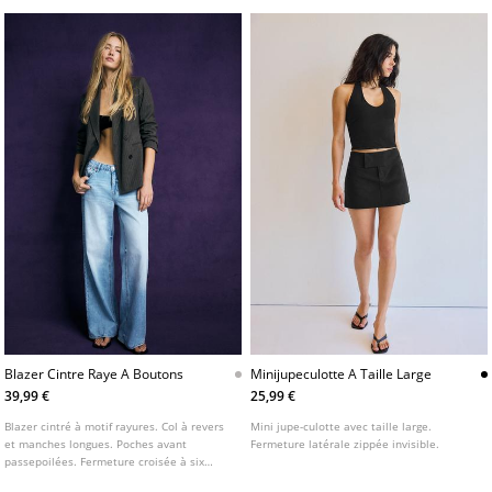
Blazer Cintre Raye A Boutons
Minijupeculotte A Taille Large
39,99 €
25,99 €
Blazer cintré à motif rayures. Col à revers
Mini jupe-culotte avec taille large.
et manches longues. Poches avant
Fermeture latérale zippée invisible.
passepoilées. Fermeture croisée à six
boutons sur le devant.