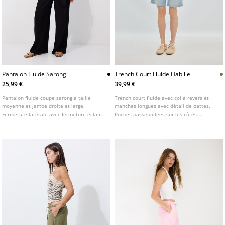
Pantalon Fluide Sarong
Trench Court Fluide Habille
25,99 €
39,99 €
Pantalon fluide coupe sarong à taille
Trench court fluide avec col à revers et
moyenne et jambe droite et large.
manches longues avec détail de pattes.
Fermeture latérale avec fermeture éclair
Poches passepoilées sur les côtés.
invisible. Détail de laçage sur le devant.
Fermeture frontale croisée boutonnée.
Disponible en plusieurs couleurs.