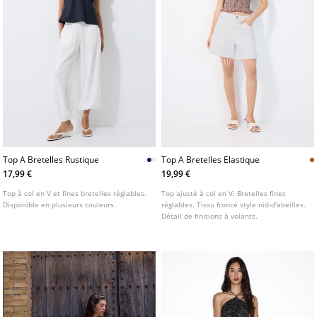
Top A Bretelles Rustique
Top A Bretelles Elastique
17,99 €
19,99 €
Top à col en V et fines bretelles réglables.
Top ajusté à col en V. Bretelles fines
Disponible en plusieurs couleurs.
réglables. Tissu froncé style nid-d'abeilles.
Détail de finitions à volants.