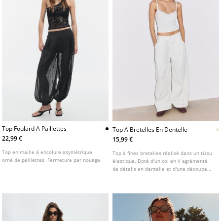
Top Foulard A Paillettes
Top A Bretelles En Dentelle
22,99 €
15,99 €
Top en maille à encolure asymétrique
Top à fines bretelles réalisé dans un tissu
orné de paillettes. Fermeture par nouage.
élastique. Doté d'un col en V agrémenté
de détails en dentelle et d'une découpe
sous la poitrine.