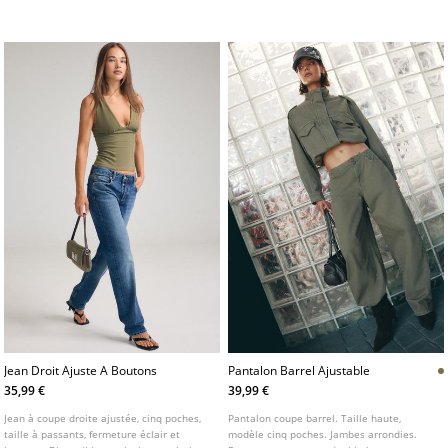
Jambe droite. Disponible en plusieurs
apparentes.
coloris.
Jean Droit Ajuste A Boutons
Pantalon Barrel Ajustable
35,99 €
39,99 €
Jean à coupe droite ajustée, cinq poches,
Pantalon coupe barrel. Taille haute,
taille à passants, fermeture éclair et
modèle cinq poches. Jambes arrondies.