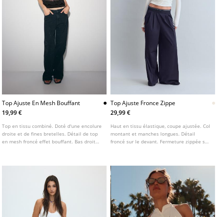
Top Ajuste En Mesh Bouffant
Top Ajuste Fronce Zippe
19,99 €
29,99 €
Top en tissu combiné. Doté d'une encolure
Haut en tissu élastique, coupe ajustée. Col
droite et de fines bretelles. Détail de top
montant et manches longues. Détail
en mesh froncé effet bouffant. Bas droit
froncé sur le devant. Fermeture zippée sur
ajusté.
le devant.