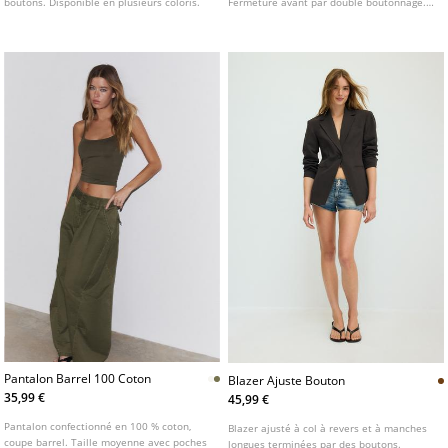
boutons. Disponible en plusieurs coloris.
Fermeture avant par double boutonnage.
Détail de patte de serrage au dos.
Pantalon Barrel 100 Coton
Blazer Ajuste Bouton
35,99 €
45,99 €
Pantalon confectionné en 100 % coton,
Blazer ajusté à col à revers et à manches
coupe barrel. Taille moyenne avec poches
longues terminées par des boutons.