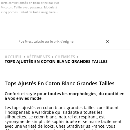
Jorts confectionnés en tissu principal 100
% coton. Taille avec passants. Modèle à
cinq poches. Détail de taille irrégulière
avec fermeture frontale croisée par
glissière et double bouton.
*Le % est calculé sur le prix d'origine
ACCUEIL
VÊTEMENTS
CHEMISES
TOPS AJUSTÉS EN COTON BLANC GRANDES TAILLES
Tops Ajustés En Coton Blanc Grandes Tailles
Confort et style pour toutes les morphologies, du quotidien
à vos envies mode.
Les tops ajustés en coton blanc grandes tailles constituent
l’indispensable wardrobe qui s’adapte à toutes les
silhouettes. Le coton blanc, naturel et respirant, est
synonyme de simplicité sophistiquée et se marie facilement
avec une variété de looks. Chez Stradivarius France, vous