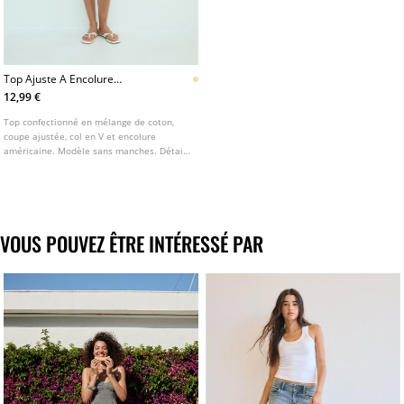
Top Ajuste A Encolure
Americaine
12,99 €
Top confectionné en mélange de coton,
coupe ajustée, col en V et encolure
américaine. Modèle sans manches. Détail
de lien à nouer.
VOUS POUVEZ ÊTRE INTÉRESSÉ PAR