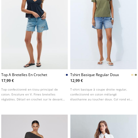
Top A Bretelles En Crochet
Tshirt Basique Regular Doux
17,99 €
12,99 €
Top confectionné en tissu principal de
T-shirt basique à coupe droite regular,
coton. Encolure en V. Fines bretelles
confectionné en coton mélangé
réglables. Détail en crochet sur le devant
élasthanne au toucher doux. Col rond et
et élastique nid d'abeille dans le dos.
manches courtes. Disponible en plusieurs
Disponible en plusieurs couleurs.
couleurs.