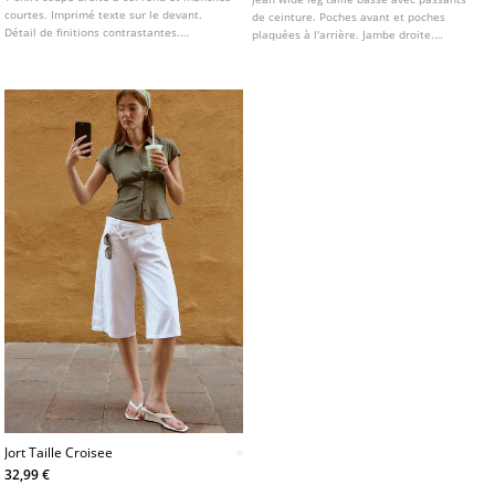
courtes. Imprimé texte sur le devant.
de ceinture. Poches avant et poches
Détail de finitions contrastantes.
plaquées à l'arrière. Jambe droite.
Disponible en plusieurs couleurs.
Fermeture avant avec fermeture éclair et
bouton métallique.
Jort Taille Croisee
32,99 €