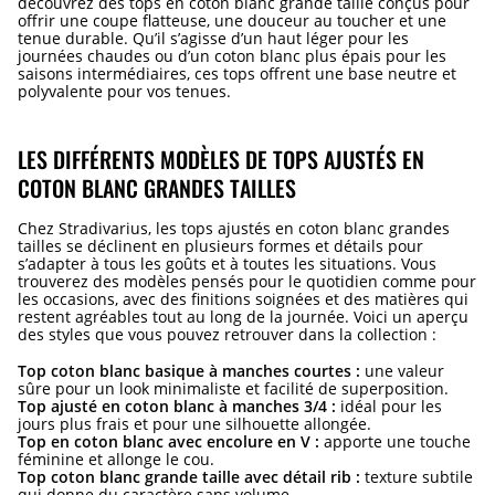
découvrez des tops en coton blanc grande taille conçus pour
offrir une coupe flatteuse, une douceur au toucher et une
tenue durable. Qu’il s’agisse d’un haut léger pour les
journées chaudes ou d’un coton blanc plus épais pour les
saisons intermédiaires, ces tops offrent une base neutre et
polyvalente pour vos tenues.
LES DIFFÉRENTS MODÈLES DE TOPS AJUSTÉS EN
COTON BLANC GRANDES TAILLES
Chez Stradivarius, les tops ajustés en coton blanc grandes
tailles se déclinent en plusieurs formes et détails pour
s’adapter à tous les goûts et à toutes les situations. Vous
trouverez des modèles pensés pour le quotidien comme pour
les occasions, avec des finitions soignées et des matières qui
restent agréables tout au long de la journée. Voici un aperçu
des styles que vous pouvez retrouver dans la collection :
Top coton blanc basique à manches courtes :
une valeur
sûre pour un look minimaliste et facilité de superposition.
Top ajusté en coton blanc à manches 3/4 :
idéal pour les
jours plus frais et pour une silhouette allongée.
Top en coton blanc avec encolure en V :
apporte une touche
féminine et allonge le cou.
Top coton blanc grande taille avec détail rib :
texture subtile
qui donne du caractère sans volume.