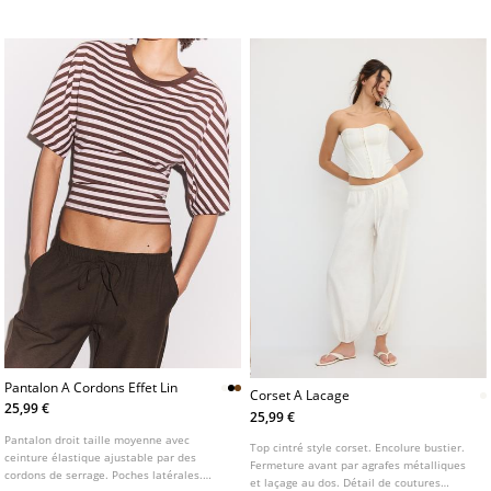
Fermeture boutonnée sur le devant.
Disponible en plusieurs coloris.
Pantalon A Cordons Effet Lin
Corset A Lacage
25,99 €
25,99 €
Pantalon droit taille moyenne avec
Top cintré style corset. Encolure bustier.
ceinture élastique ajustable par des
Fermeture avant par agrafes métalliques
cordons de serrage. Poches latérales.
et laçage au dos. Détail de coutures