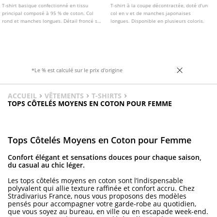
T-shirt basique confectionné en tissu
T-shirt à la coupe décontractée, doté d'un
principal composé à 95 % de coton. Col
col en v et de manches japonaises
rond et manches longues. Détail froncé sur
longues. Disponible en plusieurs coloris.
le côté. Disponible en plusieurs coloris.
*Le % est calculé sur le prix d'origine
ACCUEIL
VÊTEMENTS
T-SHIRTS
TOPS CÔTELÉS MOYENS EN COTON POUR FEMME
Tops Côtelés Moyens en Coton pour Femme
Confort élégant et sensations douces pour chaque saison,
du casual au chic léger.
Les tops côtelés moyens en coton sont l’indispensable
polyvalent qui allie texture raffinée et confort accru. Chez
Stradivarius France, nous vous proposons des modèles
pensés pour accompagner votre garde-robe au quotidien,
que vous soyez au bureau, en ville ou en escapade week-end.