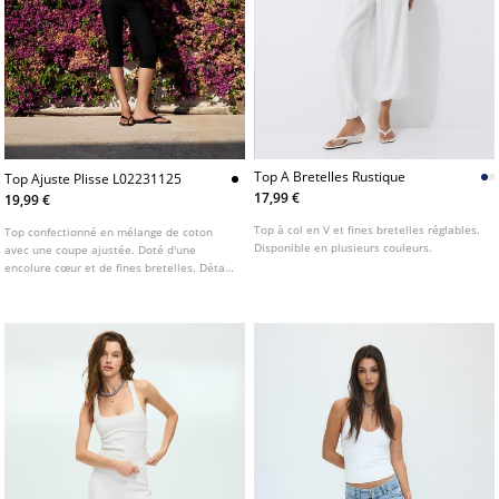
Top A Bretelles Rustique
Top Ajuste Plisse L02231125
17,99 €
19,99 €
Top à col en V et fines bretelles réglables.
Top confectionné en mélange de coton
Disponible en plusieurs couleurs.
avec une coupe ajustée. Doté d'une
encolure cœur et de fines bretelles. Détail
de plis à la taille.