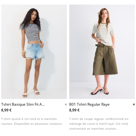
Tshirt Basique Slim Fit A
B01 Tshirt Regular Raye
Rayures
8,99 €
8,99 €
T-shirt ajusté à col rond et à manches
T-shirt de coupe regular confectionné en
courtes. Disponible en plusieurs couleurs.
mélange de coton à motif rayé. Col rond
contrastant et manches courtes.