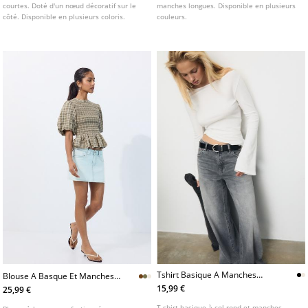
courtes. Doté d'un nœud décoratif sur le
manches longues. Disponible en plusieurs
côté. Disponible en plusieurs coloris.
couleurs.
Tshirt Basique A Manches
Blouse A Basque Et Manches
Evasees
Courtes
15,99 €
25,99 €
T-shirt basique à col rond et manches