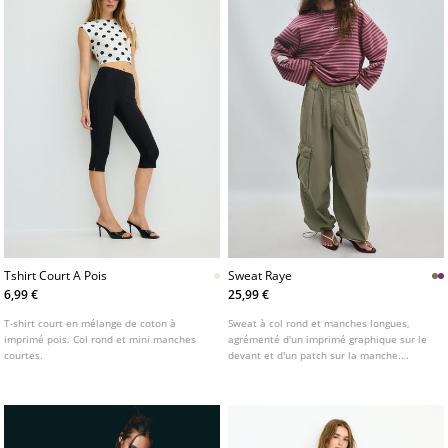
Tshirt Court A Pois
Sweat Raye
6,99 €
25,99 €
T-shirt court en mélange de coton à
Sweat à col rond et manches longues,
imprimé pois. Col rond et mini manches
agrémenté d'un imprimé graphique sur le
courtes.
devant et d'un patch sur la manche.
Finitions avec bas effiloché. Disponible en
plusieurs coloris.