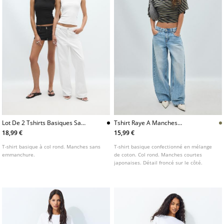
Lot De 2 Tshirts Basiques Sans
Tshirt Raye A Manches
Manches
Japonaises
18,99 €
15,99 €
T-shirt basique à col rond. Manches sans
T-shirt basique confectionné en mélange
emmanchure.
de coton. Col rond. Manches courtes
japonaises. Détail froncé sur le côté.