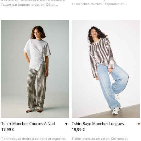
et manches courtes. Disponible en
l'avant par boutons pression. Détail
plusieurs coloris.
découpé et tissu froncé sur le devant.
Disponible en plusieurs coloris.
Tshirt Manches Courtes A Nud
Tshirt Raye Manches Longues
17,99 €
19,99 €
T-shirt coupe droite à col rond et manches
T-shirt oversize en coton. Col rond et