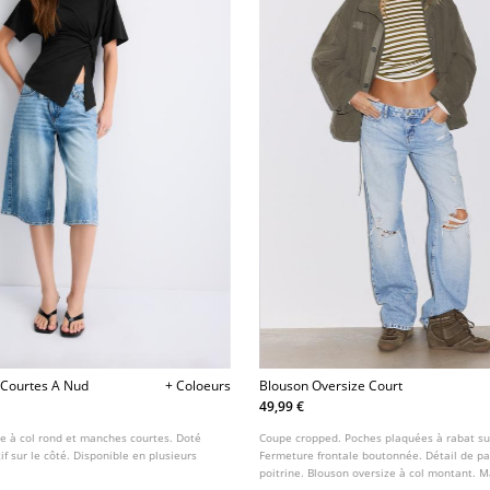
 Courtes A Nud
+ Coloeurs
Blouson Oversize Court
49,99 €
te à col rond et manches courtes. Doté
Coupe cropped. Poches plaquées à rabat su
f sur le côté. Disponible en plusieurs
Fermeture frontale boutonnée. Détail de pa
poitrine. Blouson oversize à col montant. 