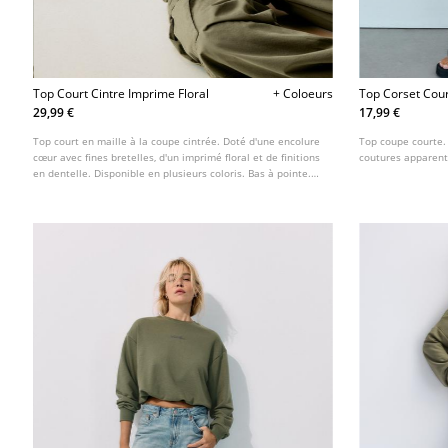
Top Court Cintre Imprime Floral
+ Coloeurs
Top Corset Cou
29,99 €
17,99 €
Top court en maille à la coupe cintrée. Doté d'une encolure
Top coupe courte. 
cœur avec fines bretelles, d'un imprimé floral et de finitions
coutures apparente
en dentelle. Disponible en plusieurs coloris. Bas à pointe.
Fermeture au dos.