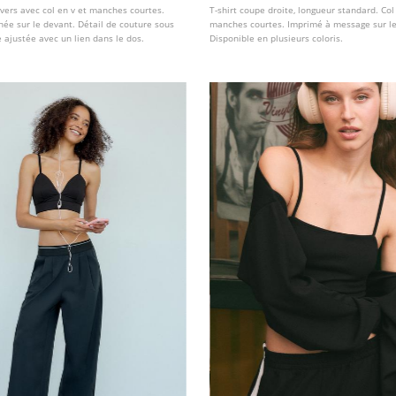
vers avec col en v et manches courtes.
T-shirt coupe droite, longueur standard. Col
ée sur le devant. Détail de couture sous
manches courtes. Imprimé à message sur le
le ajustée avec un lien dans le dos.
Disponible en plusieurs coloris.