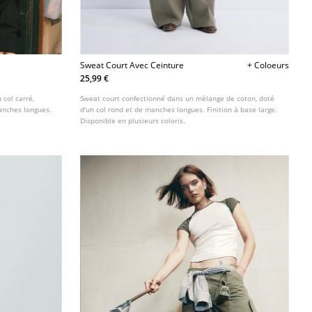
Sweat Court Avec Ceinture
+ Coloeurs
25,99 €
 col carré,
Sweat court confectionné dans un mélange de coton, doté
anches longues.
d'un col rond et de manches longues. Finition à base large.
Disponible en plusieurs coloris.