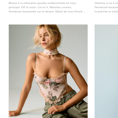
Blouse à la silhouette ajustée confectionnée en tissu
Chemise à col à re
principal 100 % coton. Col en V. Manches courtes.
Fermeture boutonn
Fermeture boutonnée sur le devant. Détail de tissu froncé à
la poitrine et tail
la taille. Disponible en plusieurs coloris.