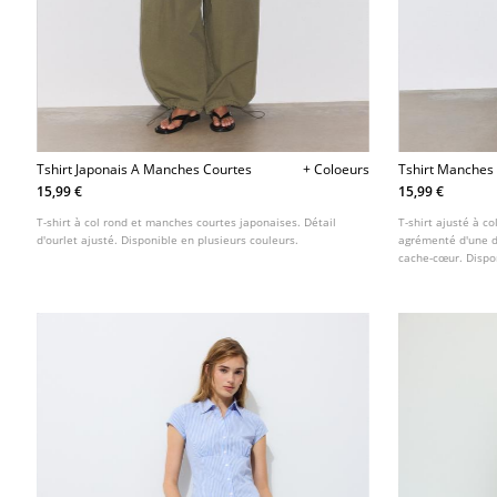
Tshirt Japonais A Manches Courtes
+ Coloeurs
Tshirt Manches
Decoupe Sous L
15,99 €
15,99 €
T-shirt à col rond et manches courtes japonaises. Détail
T-shirt ajusté à c
d'ourlet ajusté. Disponible en plusieurs couleurs.
agrémenté d'une d
cache-cœur. Dispon