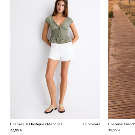
Chemise A Elastiques Manches
+ Coloeurs
Chemise Manch
Courtes
Sous La Poitrin
22,99 €
19,99 €