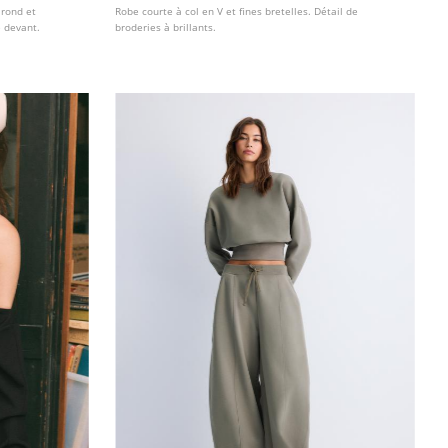
 rond et
Robe courte à col en V et fines bretelles. Détail de
 devant.
broderies à brillants.