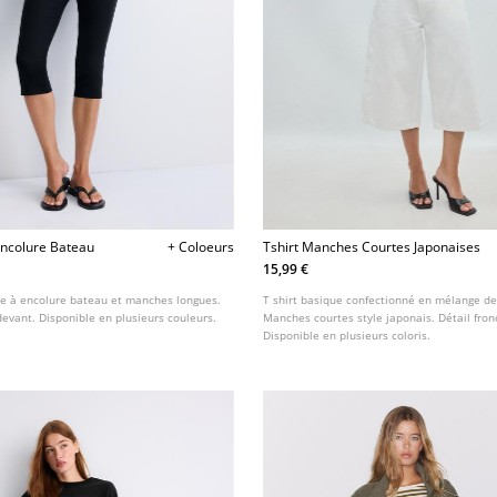
Encolure Bateau
+ Coloeurs
Tshirt Manches Courtes Japonaises
15,99 €
e à encolure bateau et manches longues.
T shirt basique confectionné en mélange de
evant. Disponible en plusieurs couleurs.
Manches courtes style japonais. Détail fronc
Disponible en plusieurs coloris.