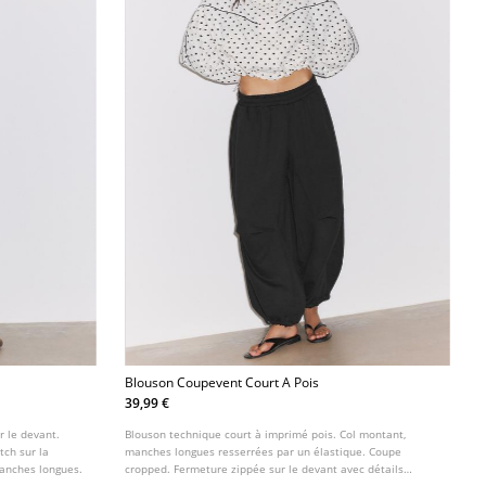
Blouson Coupevent Court A Pois
39,99 €
r le devant.
Blouson technique court à imprimé pois. Col montant,
tch sur la
manches longues resserrées par un élastique. Coupe
Manches longues.
cropped. Fermeture zippée sur le devant avec détails
passepoilés contrastants.