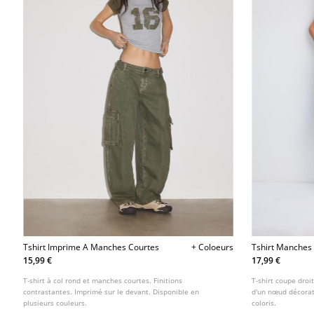
Tshirt Imprime A Manches Courtes
+ Coloeurs
Tshirt Manches
15,99 €
17,99 €
T-shirt à col rond et manches courtes. Finitions
T-shirt coupe droi
contrastantes. Imprimé sur le devant. Disponible en
d'un nœud décorati
plusieurs couleurs.
coloris.