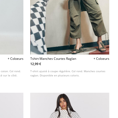
+ Coloeurs
Tshirt Manches Courtes Raglan
+ Coloeurs
12,99 €
 coton. Col rond.
T-shirt ajusté à coupe régulière. Col rond. Manches courtes
é sur le côté.
raglan. Disponible en plusieurs coloris.