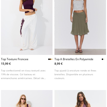
Top Texture Froncee
Top A Bretelles En Polyamide
15,99 €
8,99 €
Top confectionné en tissu texturé avec
Top ajusté à encolure ronde et fines
19% de viscose. Col bateau et
bretelles. Disponible en plusieurs
emmanchures américaines. Détail de
couleurs.
fronces sur les côtés. Bas à finition droite.