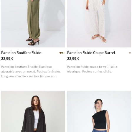
Pantalon Bouffant Fluide
Pantalon Fluide Coupe Barrel
22,99 €
22,99 €
Pantalon bouffant à taille élastique
Pantalon fluide coupe barrel. Taille
ajustable avec un nœud. Poches latérales.
élastique. Poches sur les côtés.
Longueur cheville avec bas fini par un
poignet élastique. Disponible en plusieurs
couleurs.