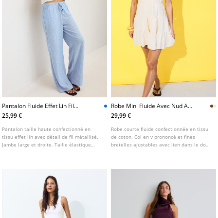
Pantalon Fluide Effet Lin Fil
Robe Mini Fluide Avec Nud Au
Metallise
Dos
25,99 €
29,99 €
Pantalon taille haute confectionné en
Robe courte fluide confectionnée en tissu
tissu effet lin avec détail de fil métallisé.
de coton. Col en v prononcé et fines
Jambe large et droite. Taille élastique
bretelles ajustables avec lien dans le dos.
ajustable avec cordon dans le même tissu.
Dos nu et taille élastique.
Poches latérales. Disponible en plusieurs
coloris.