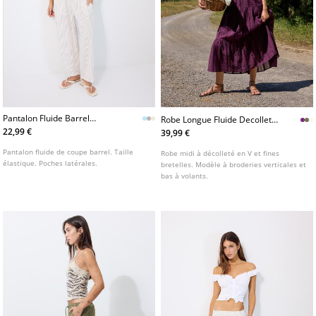
Pantalon Fluide Barrel
Robe Longue Fluide Decollete
L01209641
Dos
22,99 €
39,99 €
Pantalon fluide de coupe barrel. Taille
Robe midi à décolleté en V et fines
élastique. Poches latérales.
bretelles. Modèle à broderies verticales et
bas à volants.