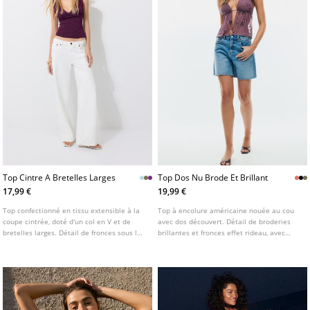
Top Cintre A Bretelles Larges
Top Dos Nu Brode Et Brillant
17,99 €
19,99 €
Top confectionné en tissu extensible à la
Top à encolure américaine nouée au cou
coupe cintrée, doté d'un col en V et de
avec dos découvert. Détail de broderies
bretelles larges. Détail de fronces sous la
brillantes et fronces effet rideau, avec
poitrine. Disponible en plusieurs coloris.
doublure intérieure au niveau de la
poitrine. Disponible en plusieurs coloris.