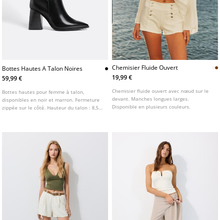
Chemisier Fluide Ouvert
Bottes Hautes A Talon Noires
19,99 €
59,99 €
Chemisier fluide ouvert avec nœud sur le
Bottes hautes pour femme à talon,
devant. Manches longues larges.
disponibles en noir et marron. Fermeture
Disponible en plusieurs couleurs.
zippée sur le côté. Hauteur du talon : 8,5
cm. AIRFIT ®. Semelle intérieure technique
flexible en mousse de latex, conçue pour
un confort accru.