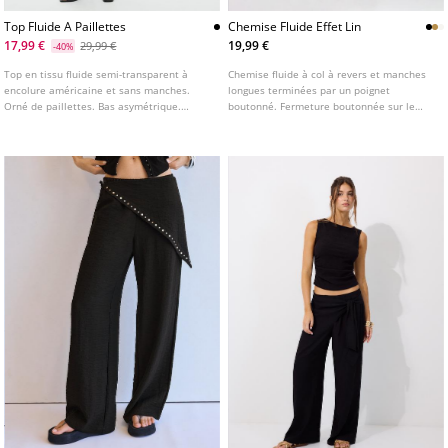
Top Fluide A Paillettes
Chemise Fluide Effet Lin
17,99 €
19,99 €
29,99 €
-40%
Top en tissu fluide semi-transparent à
Chemise fluide à col à revers et manches
encolure américaine et sans manches.
longues terminées par un poignet
Orné de paillettes. Bas asymétrique.
boutonné. Fermeture boutonnée sur le
Fermeture par nœud au dos.
devant. Disponible en plusieurs couleurs.