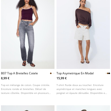
B07 Top A Bretelles Cotele
Top Asymetrique En Modal
8,99 €
15,99 €
Top en mélange de coton. Coupe cintrée.
T-shirt fluide doux au toucher. Encolure
Encolure ronde et bretelles. Détail de
asymétrique et manches longues avec
texture côtelée. Disponible en plusieurs
poignet et épaule dénudée. Disponible en
couleurs.
plusieurs couleurs.