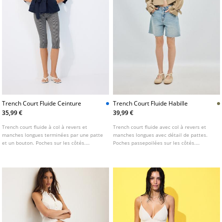
Trench Court Fluide Ceinture
Trench Court Fluide Habille
35,99 €
39,99 €
Trench court fluide à col à revers et
Trench court fluide avec col à revers et
manches longues terminées par une patte
manches longues avec détail de pattes.
et un bouton. Poches sur les côtés.
Poches passepoilées sur les côtés.
Fermeture croisée sur le devant avec
Fermeture frontale croisée boutonnée.
boutons. Disponible en plusieurs coloris.