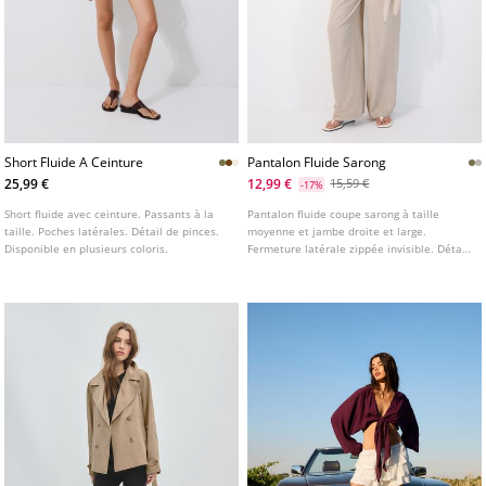
Short Fluide A Ceinture
Pantalon Fluide Sarong
25,99 €
12,99 €
15,59 €
-17%
Short fluide avec ceinture. Passants à la
Pantalon fluide coupe sarong à taille
taille. Poches latérales. Détail de pinces.
moyenne et jambe droite et large.
Disponible en plusieurs coloris.
Fermeture latérale zippée invisible. Détail
de nœud sur le devant. Disponible en
plusieurs coloris.