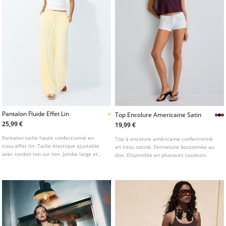
Pantalon Fluide Effet Lin
Top Encolure Americaine Satin
25,99 €
19,99 €
Pantalon taille haute confectionné en
Top à encolure américaine confectionné
tissu effet lin. Taille élastique ajustable
en tissu satiné. Fermeture boutonnée au
avec cordon ton sur ton. Jambe large et
dos. Disponible en plusieurs couleurs.
droite. Poches latérales et plis sur le
devant.