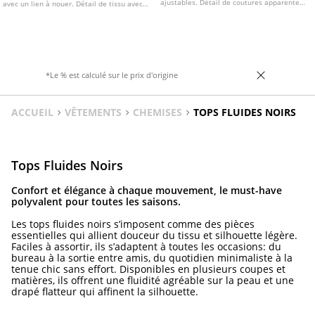
ajustables. Détail de coutures apparentes
avec un lien à nouer. Détail de tissu avec
et dos à bretelles croisées. Disponible en
broderies et franges. Disponible en
plusieurs coloris.
plusieurs couleurs.
*Le % est calculé sur le prix d'origine
ACCUEIL
VÊTEMENTS
CHEMISES
TOPS FLUIDES NOIRS
Tops Fluides Noirs
Confort et élégance à chaque mouvement, le must-have
polyvalent pour toutes les saisons.
Les tops fluides noirs s’imposent comme des pièces
essentielles qui allient douceur du tissu et silhouette légère.
Faciles à assortir, ils s’adaptent à toutes les occasions: du
bureau à la sortie entre amis, du quotidien minimaliste à la
tenue chic sans effort. Disponibles en plusieurs coupes et
matières, ils offrent une fluidité agréable sur la peau et une
drapé flatteur qui affinent la silhouette.