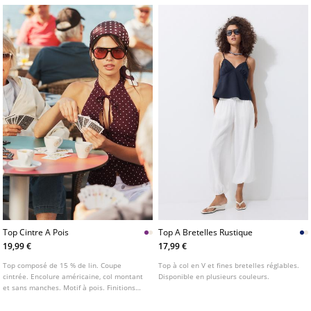
Top Cintre A Pois
Top A Bretelles Rustique
19,99 €
17,99 €
Top composé de 15 % de lin. Coupe
Top à col en V et fines bretelles réglables.
cintrée. Encolure américaine, col montant
Disponible en plusieurs couleurs.
et sans manches. Motif à pois. Finitions
avec nœud au col. Fermeture boutonnée
sur l'avant.