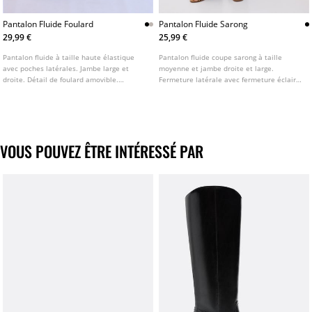
Pantalon Fluide Foulard
Pantalon Fluide Sarong
29,99 €
25,99 €
Pantalon fluide à taille haute élastique
Pantalon fluide coupe sarong à taille
avec poches latérales. Jambe large et
moyenne et jambe droite et large.
droite. Détail de foulard amovible.
Fermeture latérale avec fermeture éclair
Disponible en plusieurs couleurs.
invisible. Détail de laçage sur le devant.
Disponible en plusieurs couleurs.
VOUS POUVEZ ÊTRE INTÉRESSÉ PAR