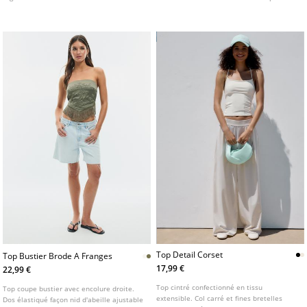
et élastique nid d'abeille dans le dos.
en plusieurs coloris.
Disponible en plusieurs couleurs.
Top Detail Corset
Top Bustier Brode A Franges
17,99 €
22,99 €
Top cintré confectionné en tissu
Top coupe bustier avec encolure droite.
extensible. Col carré et fines bretelles
Dos élastiqué façon nid d'abeille ajustable