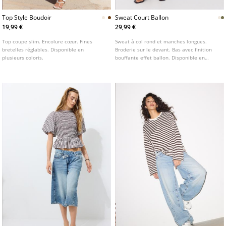
Top Style Boudoir
Sweat Court Ballon
19,99 €
29,99 €
Top coupe slim. Encolure cœur. Fines
Sweat à col rond et manches longues.
bretelles réglables. Disponible en
Broderie sur le devant. Bas avec finition
plusieurs coloris.
bouffante effet ballon. Disponible en
plusieurs couleurs.