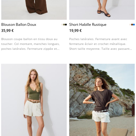
Blouson Ballon Doux
Short Habille Rustique
35,99 €
19,99 €
Blouson coupe ballon en tissu doux au
Poches latérales. Fermeture avant avec
toucher. Col montant, manches longues,
fermeture éclair et crochet métallique.
poches latérales. Fermeture zippée et
Short taille moyenne. Taille avec passants.
boutons pression sur le devant. Bas et
Détail de pinces sur le devant. Disponible
poignets élastiqués. Disponible en
en plusieurs coloris.
plusieurs coloris.