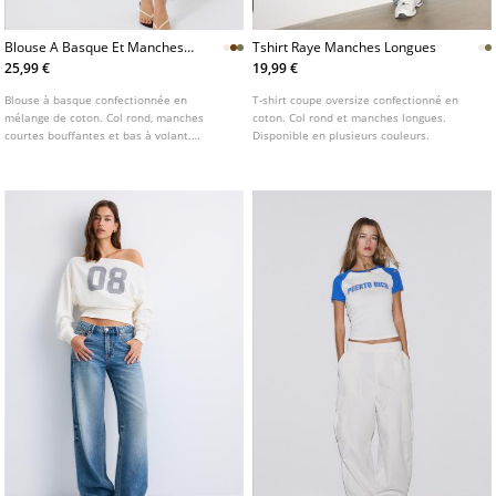
Blouse A Basque Et Manches
Tshirt Raye Manches Longues
Courtes
25,99 €
19,99 €
Blouse à basque confectionnée en
T-shirt coupe oversize confectionné en
mélange de coton. Col rond, manches
coton. Col rond et manches longues.
courtes bouffantes et bas à volant.
Disponible en plusieurs couleurs.
Fermeture par bouton au col. Détail de top
en nid d'abeille. Disponible en plusieurs
coloris.