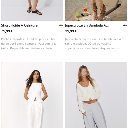
Short Fluide A Ceinture
Jupeculotte En Bambula A
Volants L01261250
25,99 €
19,99 €
Poches latérales. Détail de pinces. Short
Jupe-culotte courte en tissu bambula avec
fluide doté d'une ceinture. Passants à la
taille élastique. Détail de volants
taille. Disponible en plusieurs coloris.
superposés et doublure intégrée ton sur
ton. Disponible en plusieurs coloris.