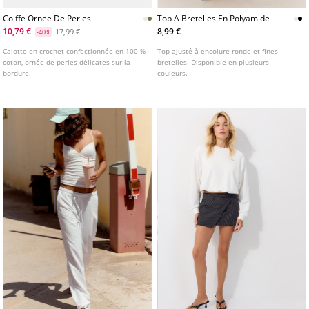
Coiffe Ornee De Perles
Top A Bretelles En Polyamide
10,79 €
8,99 €
17,99 €
-40%
Calotte en crochet confectionnée en 100 %
Top ajusté à encolure ronde et fines
coton, ornée de perles délicates sur la
bretelles. Disponible en plusieurs
bordure.
couleurs.