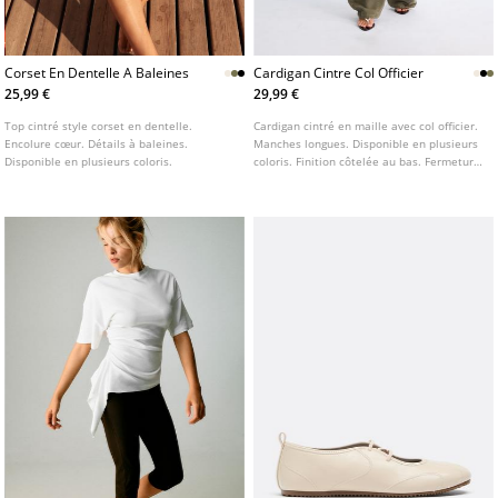
Corset En Dentelle A Baleines
Cardigan Cintre Col Officier
25,99 €
29,99 €
Top cintré style corset en dentelle.
Cardigan cintré en maille avec col officier.
Encolure cœur. Détails à baleines.
Manches longues. Disponible en plusieurs
Disponible en plusieurs coloris.
coloris. Finition côtelée au bas. Fermeture
boutonnée sur le devant.