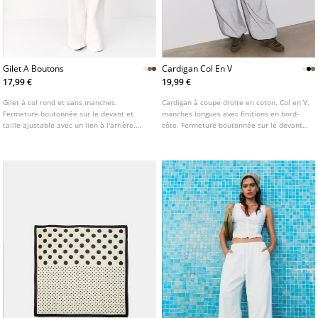
Gilet A Boutons
Cardigan Col En V
17,99 €
19,99 €
Gilet à col rond et sans manches.
Cardigan à coupe droite en coton. Col en V,
Fermeture boutonnée sur le devant et
manches longues avec finitions en bord-
taille ajustable avec un lien à l'arrière.
côte. Fermeture boutonnée sur le devant.
Disponible en plusieurs coloris.
Disponible en plusieurs couleurs.