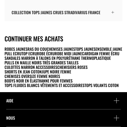
COLLECTION TOPS JAUNES CRUES STRADIVARIUS FRANCE
CONTINUER MES ACHATS
ROBES JAUNES
RAS DU COU
CHEMISES JAUNES
TOPS JAUNES
ENSEMBLE JAUNE
PULL ECRU
TOP ECRU
ROBE ÉCRU
ROBE MIDI JAUNE
CARDIGAN FEMME ÉCRU
SANDALES MARRON À TALONS EN POLYURÉTHANE THERMOPLASTIQUE
PULLS EN MAILLE NOIRS TRÈS GRANDES TAILLES
CULOTTES MARRON ACCESSOIRES
CHEMISIERS ROSES
SHORTS EN JEAN COTON
JUPE NOIRE FEMME
CHEMISES OVERSIZE FEMME NOIRES
BODYS NOIR EN ÉLASTHANNE POUR FEMMES
TOPS FLUIDES BLANCS VÊTEMENTS ET ACCESSOIRES
TOPS VOLANTS COTON
AIDE
Aide et contact
NOUS
Localisez votre commande