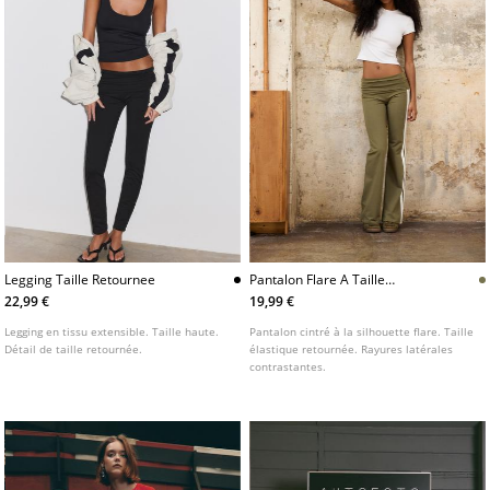
Legging Taille Retournee
Pantalon Flare A Taille
Retournee
22,99 €
19,99 €
Legging en tissu extensible. Taille haute.
Pantalon cintré à la silhouette flare. Taille
Détail de taille retournée.
élastique retournée. Rayures latérales
contrastantes.