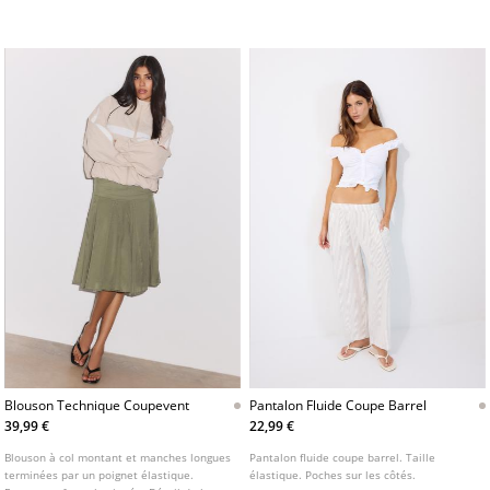
croisée sur le devant avec bouton.
par des poignets élastiques. Fermeture
zippée sur le devant avec patte de
boutonnage. Poches avant. Disponible en
plusieurs coloris.
Blouson Technique Coupevent
Pantalon Fluide Coupe Barrel
39,99 €
22,99 €
Blouson à col montant et manches longues
Pantalon fluide coupe barrel. Taille
terminées par un poignet élastique.
élastique. Poches sur les côtés.