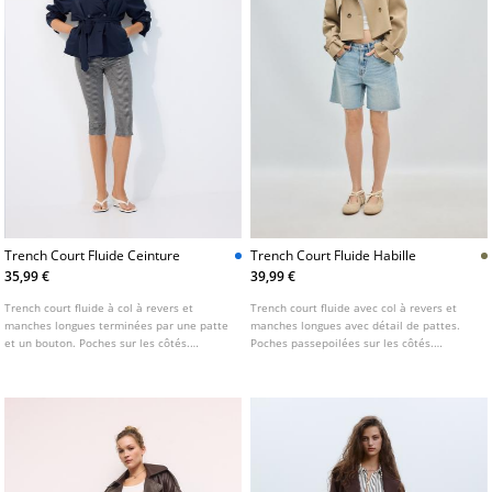
Trench Court Fluide Ceinture
Trench Court Fluide Habille
35,99 €
39,99 €
Trench court fluide à col à revers et
Trench court fluide avec col à revers et
manches longues terminées par une patte
manches longues avec détail de pattes.
et un bouton. Poches sur les côtés.
Poches passepoilées sur les côtés.
Fermeture croisée sur le devant avec
Fermeture frontale croisée boutonnée.
boutons. Disponible en plusieurs coloris.