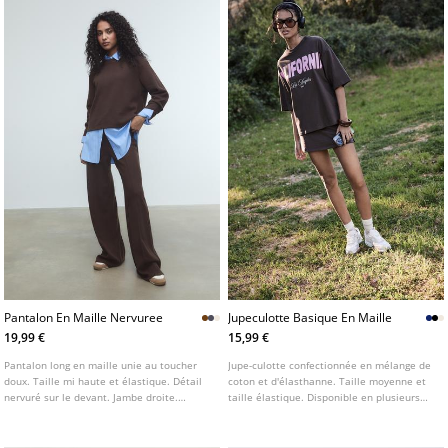
Pantalon En Maille Nervuree
Jupeculotte Basique En Maille
19,99 €
15,99 €
Pantalon long en maille unie au toucher
Jupe-culotte confectionnée en mélange de
doux. Taille mi haute et élastique. Détail
coton et d'élasthanne. Taille moyenne et
nervuré sur le devant. Jambe droite.
taille élastique. Disponible en plusieurs
Disponible en plusieurs couleurs.
coloris.