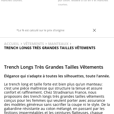
manches courtes.
pur coton. Modèle à col en V et manches
courtes.
*Le % est calculé sur le prix d'origine
ACCUEIL
VÊTEMENTS
MANTEAUX
TRENCH LONGS TRÈS GRANDES TAILLES VÊTEMENTS
Trench Longs Très Grandes Tailles Vêtements
Élégance qui s’adapte à toutes les silhouettes, toute l’année.
Le trench long et taille forte est bien plus qu’un manteau:
c’est une pièce maîtresse qui structure la tenue et assure
confort et raffinement. Chez Stradivarius France, nous
proposons des trench longs très grandes tailles vêtements
conçus pour les femmes qui veulent porter avec assurance
des modèles généreux sans sacrifier la coupe ni le style. De la
gabardine résistante au coton mélangé, en passant par les
finitions imperméables et les ceintures flatteuses, chaque