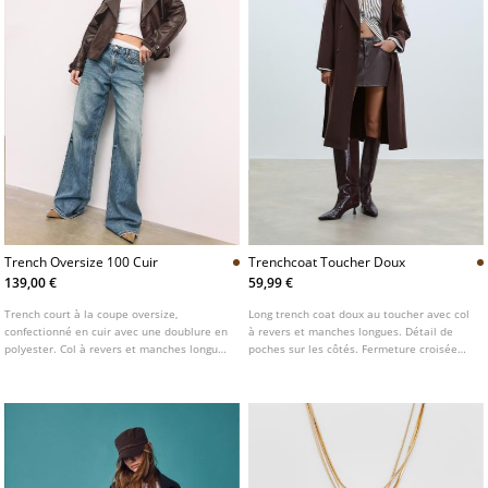
Trench Oversize 100 Cuir
Trenchcoat Toucher Doux
139,00 €
59,99 €
Trench court à la coupe oversize,
Long trench coat doux au toucher avec col
confectionné en cuir avec une doublure en
à revers et manches longues. Détail de
polyester. Col à revers et manches longues
poches sur les côtés. Fermeture croisée
terminées par une patte et un bouton.
avec boutons contrastants sur le devant et
Poches latérales. Fermeture croisée
ceinture de couleur assortie. Disponible
boutonnée sur le devant.
en plusieurs couleurs.