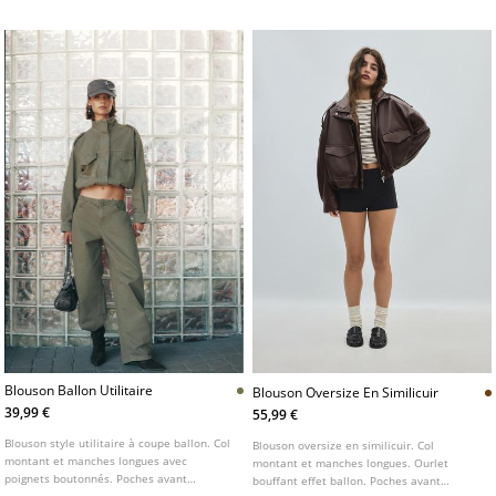
Blouson Ballon Utilitaire
Blouson Oversize En Similicuir
39,99 €
55,99 €
Blouson style utilitaire à coupe ballon. Col
Blouson oversize en similicuir. Col
montant et manches longues avec
montant et manches longues. Ourlet
poignets boutonnés. Poches avant
bouffant effet ballon. Poches avant