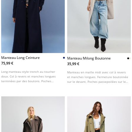
Manteau Long Ceinture
Manteau Milong Boutonne
75,99 €
35,99 €
Long manteau style trench au toucher
Manteau en maille midi avec col à revers
doux. Col à revers et manches longues
et manches longues. Fermeture boutonnée
terminées par des boutons. Poches
sur le devant. Poches passepoilées sur les
passepoilées sur les côtés. Fermeture
côtés. Disponible en plusieurs couleurs.
croisée sur le devant avec boutons et
ceinture en tissu assorti. Disponible en
plusieurs coloris.