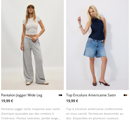
Pantalon Jogger Wide Leg
Top Encolure Americaine Satin
19,99 €
19,99 €
Pantalon jogger taille moyenne avec taille
Top à encolure américaine confectionné
élastique ajustable par des cordons à
en tissu satiné. Fermeture boutonnée au
l'intérieur. Poches latérales. Jambe large
dos. Disponible en plusieurs couleurs.
et droite. Disponible en plusieurs
couleurs.