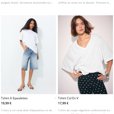
poignet évasé. Fermeture boutonnée sur
chiffres et texte sur le devant. Finitions à
le devant. Disponible en plusieurs coloris.
rayures contrastées au col et aux
manches. Disponible en plusieurs
couleurs.
Tshirt A Epaulettes
Tshirt Col En V
19,99 €
17,99 €
T-shirt à col rond, doté d'épaulettes et de
T-shirt de coupe régulière confectionné en