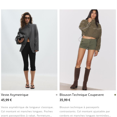
plaquées à rabat. Fermeture zippée sur le
plaquées à rabat. Fermeture zippée sur le
devant dissimulée sous un rabat. Détail de
devant dissimulée par une patte. Passants
pattes aux épaules et bas élastique.
sur les épaules.
Veste Asymetrique
Blouson Technique Coupevent
45,99 €
35,99 €
Veste asymétrique de longueur classique.
Blouson technique à passepoils
Col montant et manches longues. Poches
contrastants. Col montant ajustable par
avant passepoilées à rabat. Fermeture
cordons et manches longues terminées