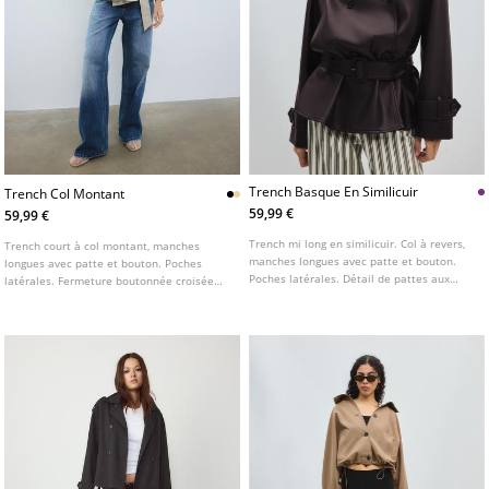
Trench Basque En Similicuir
Trench Col Montant
59,99 €
59,99 €
Trench mi long en similicuir. Col à revers,
Trench court à col montant, manches
manches longues avec patte et bouton.
longues avec patte et bouton. Poches
Poches latérales. Détail de pattes aux
latérales. Fermeture boutonnée croisée
épaules. Fermeture croisée à boutons et
sur le devant et ceinture ton sur ton.
ceinture à boucle.
Disponible en plusieurs couleurs.