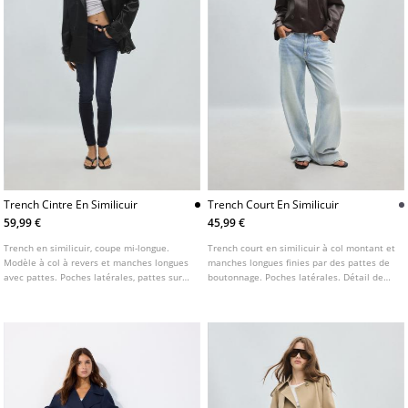
Trench Cintre En Similicuir
Trench Court En Similicuir
59,99 €
45,99 €
Trench en similicuir, coupe mi-longue.
Trench court en similicuir à col montant et
Modèle à col à revers et manches longues
manches longues finies par des pattes de
avec pattes. Poches latérales, pattes sur
boutonnage. Poches latérales. Détail de
les épaules et basque. Fermeture croisée
ceinture dans le même tissu. Fermeture
par boutons et ceinture ajustable avec
croisée boutonnée à l'avant. Disponible en
boucle.
plusieurs coloris.