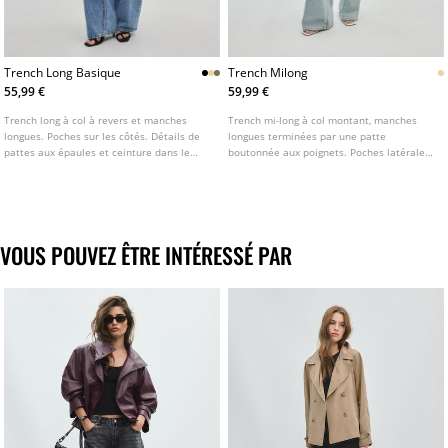
Trench Long Basique
Trench Milong
55,99 €
59,99 €
Trench long à col à revers et manches
Trench mi-long à col montant, manches
longues. Poches sur les côtés. Détails de
longues terminées par une patte
pattes aux épaules et ceinture dans le
boutonnée aux poignets. Poches latérales.
même tissu. Fermeture croisée boutonnée
Fermeture croisée sur le devant par
sur le devant. Disponible en plusieurs
boutons et ceinture ton sur ton. Pattes sur
coloris.
les épaules et revers.
VOUS POUVEZ ÊTRE INTÉRESSÉ PAR