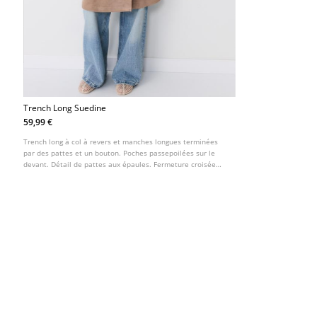
Trench Long Suedine
59,99 €
Trench long à col à revers et manches longues terminées
par des pattes et un bouton. Poches passepoilées sur le
devant. Détail de pattes aux épaules. Fermeture croisée
boutonnée sur le devant et ceinture en tissu assorti.