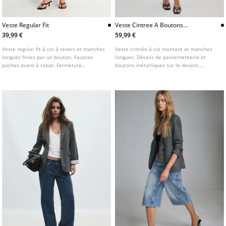
Veste Regular Fit
Veste Cintree A Boutons
Metalliques
39,99 €
59,99 €
Veste regular fit à col à revers et manches
Veste cintrée à col montant et manches
longues finies par un bouton. Fausses
longues. Détails de passementerie et
poches avant à rabat. Fermeture
boutons métalliques sur le devant.
boutonnée sur le devant. Disponible en
Fermeture zippée sur le devant.
plusieurs couleurs.