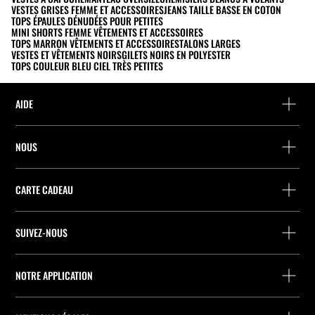
VESTES GRISES FEMME ET ACCESSOIRES
JEANS TAILLE BASSE EN COTON
TOPS ÉPAULES DÉNUDÉES POUR PETITES
MINI SHORTS FEMME VÊTEMENTS ET ACCESSOIRES
TOPS MARRON VÊTEMENTS ET ACCESSOIRES
TALONS LARGES
VESTES ET VÊTEMENTS NOIRS
GILETS NOIRS EN POLYESTER
TOPS COULEUR BLEU CIEL TRÈS PETITES
AIDE
Aide et contact
NOUS
Localisez votre commande
Localiser un magasin
Retour en tant qu’invité
CARTE CADEAU
Entreprise
Recherche de points relais
Consultation du Solde
Travailler chez Stradivarius
Stradivarius ID
SUIVEZ-NOUS
Achat de Carte Cadeau
Company Profile
Préférences de cookies
Prevention contre la fraude
Qualités et caractéristiques environnementales des emballages
NOTRE APPLICATION
Qualités et caractéristiques environnementales des produits
iOS
Android