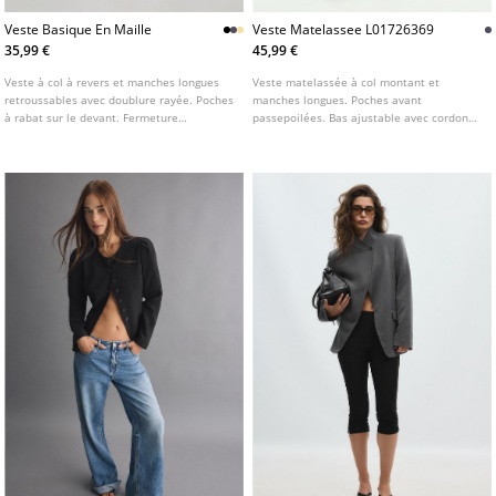
Veste Basique En Maille
Veste Matelassee L01726369
35,99 €
45,99 €
Veste à col à revers et manches longues
Veste matelassée à col montant et
retroussables avec doublure rayée. Poches
manches longues. Poches avant
à rabat sur le devant. Fermeture
passepoilées. Bas ajustable avec cordons.
boutonnée sur le devant. Disponible en
Fermeture avant par zip dissimulé sous
plusieurs coloris.
patte et boutons pression. Disponible en
plusieurs couleurs.