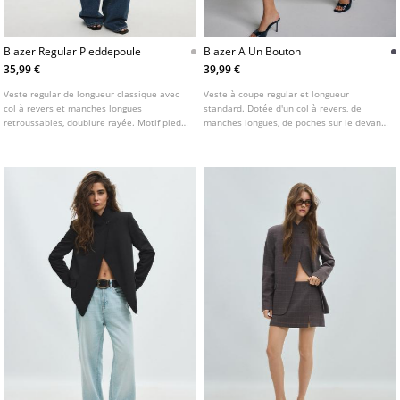
Blazer Regular Pieddepoule
Blazer A Un Bouton
35,99 €
39,99 €
Veste regular de longueur classique avec
Veste à coupe regular et longueur
col à revers et manches longues
standard. Dotée d'un col à revers, de
retroussables, doublure rayée. Motif pied-
manches longues, de poches sur le devant
de-poule. Poches à rabat sur le devant.
et d'une poche sur la poitrine. Fermeture
Fermeture boutonnée sur l'avant.
boutonnée sur le devant.