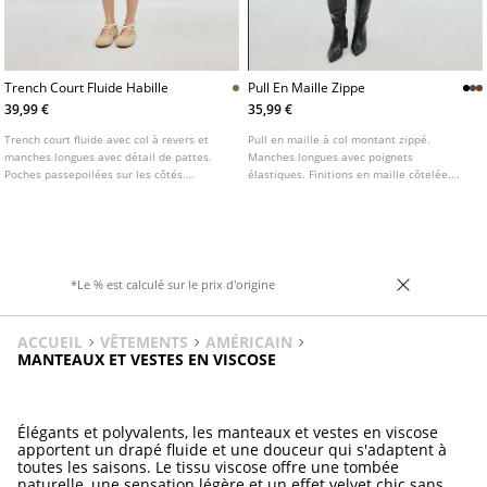
Trench Court Fluide Habille
Pull En Maille Zippe
39,99 €
35,99 €
Trench court fluide avec col à revers et
Pull en maille à col montant zippé.
manches longues avec détail de pattes.
Manches longues avec poignets
Poches passepoilées sur les côtés.
élastiques. Finitions en maille côtelée.
Fermeture frontale croisée boutonnée.
Base sans coutures. Disponible en
plusieurs couleurs.
*Le % est calculé sur le prix d'origine
ACCUEIL
VÊTEMENTS
AMÉRICAIN
MANTEAUX ET VESTES EN VISCOSE
Élégants et polyvalents, les manteaux et vestes en viscose
apportent un drapé fluide et une douceur qui s'adaptent à
toutes les saisons. Le tissu viscose offre une tombée
naturelle, une sensation légère et un effet velvet chic sans