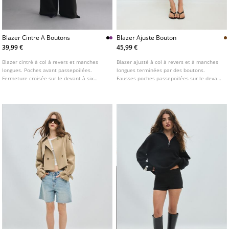
Blazer Cintre A Boutons
Blazer Ajuste Bouton
39,99 €
45,99 €
Blazer cintré à col à revers et manches
Blazer ajusté à col à revers et à manches
longues. Poches avant passepoilées.
longues terminées par des boutons.
Fermeture croisée sur le devant à six
Fausses poches passepoilées sur le devant
boutons. Disponible en plusieurs coloris.
et la poitrine. Fermeture boutonnée sur le
devant.