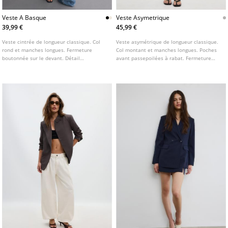
Veste A Basque
Veste Asymetrique
39,99 €
45,99 €
Veste cintrée de longueur classique. Col
Veste asymétrique de longueur classique.
rond et manches longues. Fermeture
Col montant et manches longues. Poches
boutonnée sur le devant. Détail
avant passepoilées à rabat. Fermeture
d'épaulettes. Disponible en plusieurs
croisée sur le devant avec bouton.
coloris.