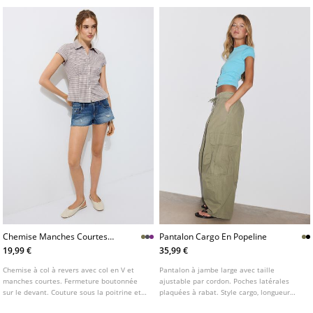
Chemise Manches Courtes
Pantalon Cargo En Popeline
Coupe Sous La Poitrine
19,99 €
35,99 €
Chemise à col à revers avec col en V et
Pantalon à jambe large avec taille
manches courtes. Fermeture boutonnée
ajustable par cordon. Poches latérales
sur le devant. Couture sous la poitrine et
plaquées à rabat. Style cargo, longueur
lien à nouer ajustable dans le dos.
classique. Fermeture Éclair et bouton sur