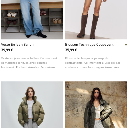
Veste En Jean Ballon
Blouson Technique Coupevent
39,99 €
35,99 €
Veste en jean coupe ballon. Col montant
Blouson technique à passepoils
et manches longues avec poignet
contrastants. Col montant ajustable par
boutonné. Poches latérales. Fermeture
cordons et manches longues terminées
avant zippée dissimulée sous patte. Détail
par des poignets élastiques. Fermeture
de pattes aux épaules.
zippée sur le devant avec patte de
boutonnage. Poches avant. Disponible en
plusieurs coloris.