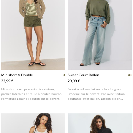
Minishort A Double
Sweat Court Ballon
Boutonnage
22,99 €
29,99 €
Mini-short avec passants de ceinture,
Sweat à col rond et manches longues.
poches latérales et taille à double bouton.
Broderie sur le devant. Bas avec finition
Fermeture Éclair et bouton sur le devant.
bouffante effet ballon. Disponible en
plusieurs couleurs.