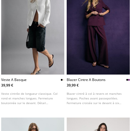
Veste A Basque
Blazer Cintre A Boutons
39,99 €
39,99 €
Veste cintrée de longueur classique. Col
Blazer cintré à col à revers et manches
rond et manches longues. Fermeture
longues. Poches avant passepoilées.
boutonnée sur le devant. Détail
Fermeture croisée sur le devant à six
d'épaulettes. Disponible en plusieurs
boutons. Disponible en plusieurs coloris.
coloris.