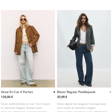
frontale asymétrique boutonnée.
et la poitrine. Fermeture boutonnée sur le
devant.
Veste En Cuir A Poches
Blazer Regular Pieddepoule
129,00 €
35,99 €
Veste confectionnée en cuir. Col à revers
Veste regular de longueur classique avec
et manches longues. Poches avant
col à revers et manches longues
plaquées. Fermeture avant boutonnée
retroussables, doublure rayée. Motif pied-