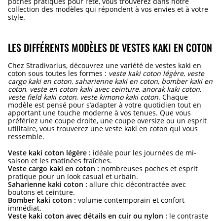
poches pratiques pour l’été, vous trouverez dans notre
collection des modèles qui répondent à vos envies et à votre
style.
LES DIFFÉRENTS MODÈLES DE VESTES KAKI EN COTON
Chez Stradivarius, découvrez une variété de vestes kaki en
coton sous toutes les formes :
veste kaki coton légère
,
veste
cargo kaki en coton
,
saharienne kaki en coton
,
bomber kaki en
coton
,
veste en coton kaki avec ceinture
,
anorak kaki coton
,
veste field kaki coton
,
veste kimono kaki coton
. Chaque
modèle est pensé pour s’adapter à votre quotidien tout en
apportant une touche moderne à vos tenues. Que vous
préfériez une coupe droite, une coupe oversize ou un esprit
utilitaire, vous trouverez une veste kaki en coton qui vous
ressemble.
Veste kaki coton légère :
idéale pour les journées de mi-
saison et les matinées fraîches.
Veste cargo kaki en coton :
nombreuses poches et esprit
pratique pour un look casual et urbain.
Saharienne kaki coton :
allure chic décontractée avec
boutons et ceinture.
Bomber kaki coton :
volume contemporain et confort
immédiat.
Veste kaki coton avec détails en cuir ou nylon :
le contraste