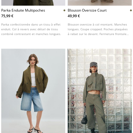
Parka Enduite Multipoches
Blouson Oversize Court
75,99 €
49,99 €
Parka confectionnée dans un tissu à effet
Blouson oversize à col montant. Manches
enduit. Col à revers avec détail de tissu
longues. Coupe cropped. Poches plaquées
combiné contrastant et manches longues.
à rabat sur le devant. Fermeture frontale
boutonnée. Détail de patch sur la poitrine.