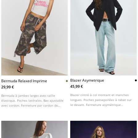
Blazer Asymetrique
Bermuda Relaxed Imprime
45,99 €
29,99 €
Blazer cintré à col montant et manches
Bermuda à jambes larges avec taille
longues. Poches passepoilées à rabat sur
élastique. Poches latérales. Bas ajustable
le devant. Fermeture asymétrique
avec cordon. Fermeture par cordon de
boutonnée sur le devant.
serrage.