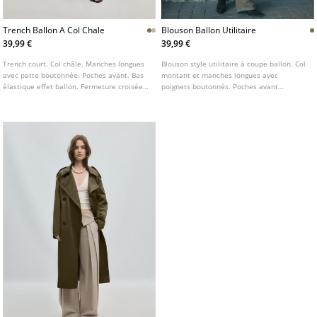
Trench Ballon A Col Chale
Blouson Ballon Utilitaire
39,99 €
39,99 €
Trench court. Col châle. Manches longues
Blouson style utilitaire à coupe ballon. Col
avec patte boutonnée. Poches avant. Bas
montant et manches longues avec
élastique effet ballon. Fermeture croisée
poignets boutonnés. Poches avant
boutonnée sur le devant.
plaquées à rabat. Fermeture zippée sur le
devant dissimulée sous un rabat. Détail de
pattes aux épaules et bas élastique.