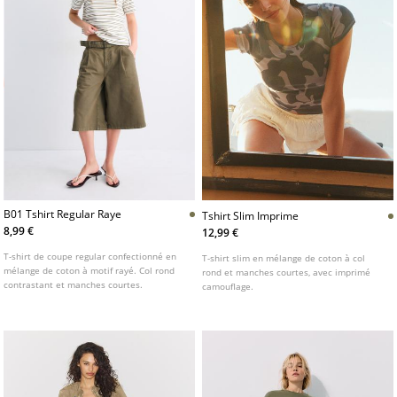
B01 Tshirt Regular Raye
Tshirt Slim Imprime
8,99 €
12,99 €
T-shirt de coupe regular confectionné en
T-shirt slim en mélange de coton à col
mélange de coton à motif rayé. Col rond
rond et manches courtes, avec imprimé
contrastant et manches courtes.
camouflage.