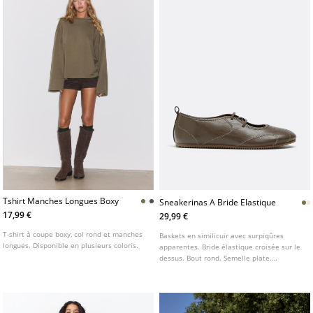
Tshirt Manches Longues Boxy
Sneakerinas A Bride Elastique
17,99 €
29,99 €
T-shirt à coupe boxy, col rond et manches
Baskets en similicuir avec surpiqûres
longues. Disponible en plusieurs coloris.
apparentes. Bride élastique croisée sur le
dessus. Bout rond. Semelle plate.
Disponibles en blanc et kaki.