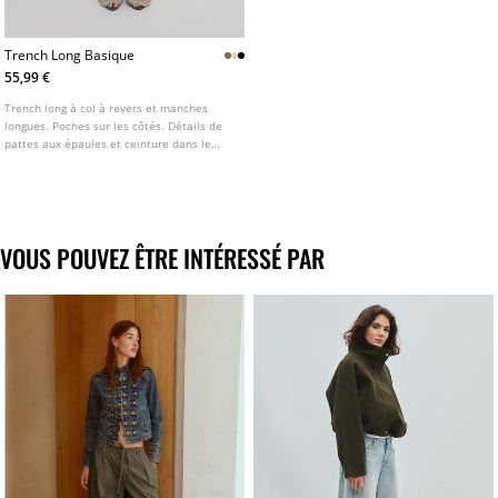
Trench Long Basique
55,99 €
Trench long à col à revers et manches
longues. Poches sur les côtés. Détails de
pattes aux épaules et ceinture dans le
même tissu. Fermeture croisée boutonnée
sur le devant. Disponible en plusieurs
coloris.
VOUS POUVEZ ÊTRE INTÉRESSÉ PAR