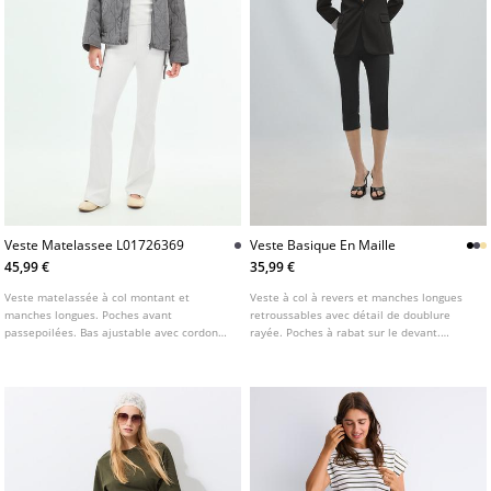
Veste Matelassee L01726369
Veste Basique En Maille
45,99 €
35,99 €
Veste matelassée à col montant et
Veste à col à revers et manches longues
manches longues. Poches avant
retroussables avec détail de doublure
passepoilées. Bas ajustable avec cordons.
rayée. Poches à rabat sur le devant.
Fermeture avant par zip dissimulé sous
Fermeture boutonnée sur le devant.
patte et boutons pression. Disponible en
plusieurs couleurs.