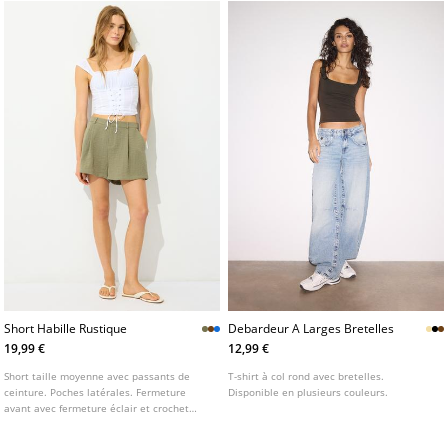
Short Habille Rustique
Debardeur A Larges Bretelles
19,99 €
12,99 €
Short taille moyenne avec passants de
T-shirt à col rond avec bretelles.
ceinture. Poches latérales. Fermeture
Disponible en plusieurs couleurs.
avant avec fermeture éclair et crochet
métallique. Détail de pinces avant.
Disponible en plusieurs coloris.