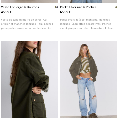
Veste En Serge A Boutons
Parka Oversize A Poches
45,99 €
65,99 €
Veste de type militaire en serge. Col
Parka oversize à col montant. Manches
officier et manches longues. Faux poches
longues. Épaulettes décoratives. Poches
passepoilées avec rabat sur le devant.
avant plaquées à rabat. Fermeture Éclair
Fermeture frontale avec crochets
sur le devant dissimulée sous patte.
métalliques. Détail de boutons
métalliques.