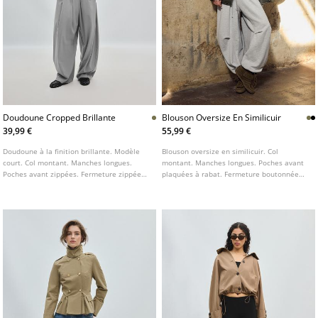
Doudoune Cropped Brillante
Blouson Oversize En Similicuir
39,99 €
55,99 €
Doudoune à la finition brillante. Modèle
Blouson oversize en similicuir. Col
court. Col montant. Manches longues.
montant. Manches longues. Poches avant
Poches avant zippées. Fermeture zippée
plaquées à rabat. Fermeture boutonnée
sur le devant.
sur le devant et zippée au niveau du col.
Ourlet élastiqué.