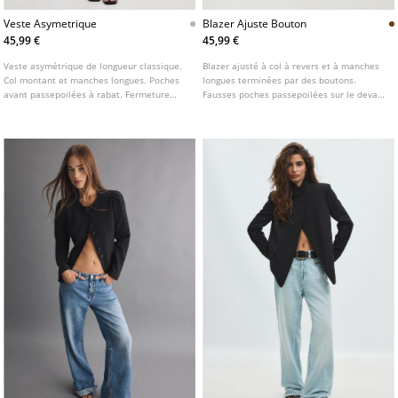
Veste Asymetrique
Blazer Ajuste Bouton
45,99 €
45,99 €
Veste asymétrique de longueur classique.
Blazer ajusté à col à revers et à manches
Col montant et manches longues. Poches
longues terminées par des boutons.
avant passepoilées à rabat. Fermeture
Fausses poches passepoilées sur le devant
croisée sur le devant avec bouton.
et la poitrine. Fermeture boutonnée sur le
devant.