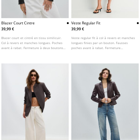
Blazer Court Cintre
Veste Regular Fit
39,99 €
39,99 €
Blazer court et cintré en tissu similicuir.
Veste regular fit à col à revers et manches
Col à revers et manches longues. Poches
longues finies par un bouton. Fausses
avant à rabat. Fermeture à deux boutons
poches avant à rabat. Fermeture
sur le devant.
boutonnée sur le devant. Disponible en
plusieurs couleurs.