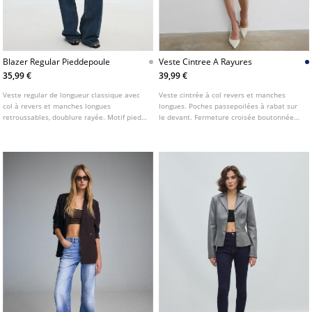
Blazer Regular Pieddepoule
Veste Cintree A Rayures
35,99 €
39,99 €
Veste regular de longueur classique avec
Veste cintrée à col revers et manches
col à revers et manches longues
longues. Poches passepoilées à rabat sur
retroussables, doublure rayée. Motif pied-
le devant. Fermeture croisée boutonnée
de-poule. Poches à rabat sur le devant.
sur le devant.
Fermeture boutonnée sur l'avant.