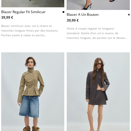
Blazer Regular Fit Similicuir
Blazer A Un Bouton
39,99 €
39,99 €
Blazer similicuir avec col à revers et
Veste à coupe regular et longueur
manches longues finies par des boutons.
standard. Dotée d'un col à revers, de
Poches avant à rabat et poche
manches longues, de poches sur le devant
passepoilée sur la poitrine. Fermeture
et d'une poche sur la poitrine. Fermeture
boutonnée sur le devant.
boutonnée sur le devant.