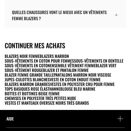
QUELLES CHAUSSURES VONT LE MIEUX AVEC UN VÊTEMENTS
FEMME BLAZERS ?
CONTINUER MES ACHATS
BLAZERS NOIR FEMME
BLAZERS MARRON
SOUS-VÊTEMENTS EN COTON POUR FEMMES
SOUS-VÊTEMENTS EN DENTELLE
SOUS-VÊTEMENTS EN COTON
ENSEMBLE VÊTEMENT FEMME
BLAZER VERT
SOUS-VÊTEMENT ROUGE
BLAZER ET PANTALON FEMME
BLAZER FEMME GRANDE TAILLE
PANTALONS MARRON NOIR VISCOSE
JUPES-CULOTTES BLANCHES
VESTE EN COTON ENDUIT FEMME
BLAZERS MARRON GRANDES
VESTES EN POLYESTER CRU POUR FEMME
TOPS BASIQUES ROSE ÉLASTHANNE
BLOUSE BLEU MARINE
BOTTES ET BOTTINES BEIGE FEMME
CHEMISES EN POLYESTER TRÈS PETITES NUDE
VESTES ET MANTEAUX OVERSIZE NOIRS TRÈS GRANDS
AIDE
Aide et contact