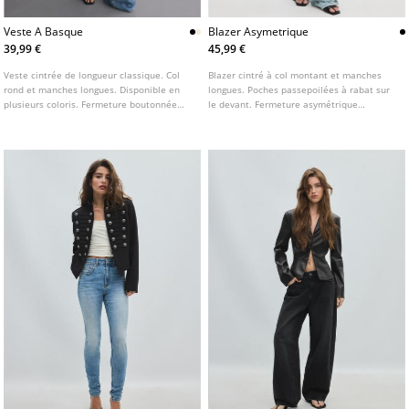
Veste A Basque
Blazer Asymetrique
39,99 €
45,99 €
Veste cintrée de longueur classique. Col
Blazer cintré à col montant et manches
rond et manches longues. Disponible en
longues. Poches passepoilées à rabat sur
plusieurs coloris. Fermeture boutonnée
le devant. Fermeture asymétrique
sur le devant. Détail d'épaulettes.
boutonnée sur le devant.