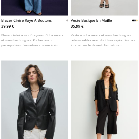
Blazer Cintre Raye A Boutons
Veste Basique En Maille
39,99 €
35,99 €
Blazer cintré à motif rayures. Col à revers
Veste à col à revers et manches longues
et manches longues. Poches avant
retroussables avec doublure rayée. Poches
passepoilées. Fermeture croisée à six
à rabat sur le devant. Fermeture
boutons sur le devant.
boutonnée sur le devant. Disponible en
plusieurs coloris.