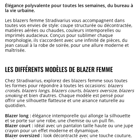
Élégance polyvalente pour toutes les semaines, du bureau à
la vie urbaine.
Les blazers femme Stradivarius vous accompagnent dans
toutes vos envies de style: coupe structurée ou décontractée,
matières aérées ou chaudes, couleurs intemporelles ou
imprimés audacieux. Conçus pour sublimer chaque
morphologie, ils s’accordent avec une infinité de pièces, du
jean casual à la robe de soirée, pour une allure moderne et
maîtrisée.
LES DIFFÉRENTS MODÈLES DE BLAZER FEMME
Chez Stradivarius, explorez des blazers femme sous toutes
les formes pour répondre à toutes les occasions:
blazers
croisés
,
blazers longs
,
blazers courts
,
blazers oversize
,
blazers
smoking
et bien d’autres. Chaque modèle est pensé pour
offrir une silhouette flatteuse et une aisance naturelle au
quotidien.
Blazer long :
élégance intemporelle qui allonge la silhouette
et se porte sur une robe, une chemise ou un pull fin.
Blazer court :
idéal avec un pantalon taille haute ou une jupe
crayon pour un effet moderne et dynamique.
Blazer oversized :
look décontracté avec une touche couture,